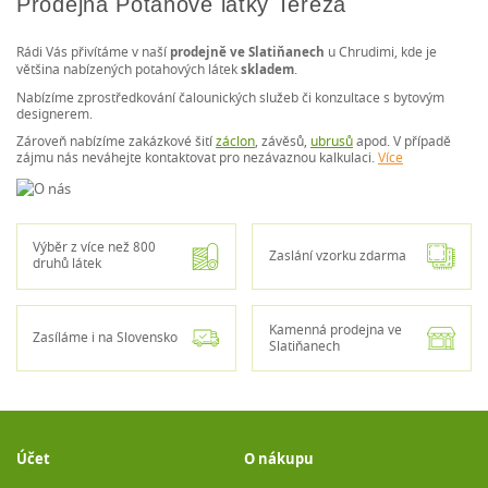
Prodejna Potahové látky Tereza
Rádi Vás přivítáme v naší
prodejně ve Slatiňanech
u Chrudimi, kde je
většina nabízených potahových látek
skladem
.
Nabízíme zprostředkování čalounických služeb či konzultace s bytovým
designerem.
Zároveň nabízíme zakázkové šití
záclon
, závěsů,
ubrusů
apod. V případě
zájmu nás neváhejte kontaktovat pro nezávaznou kalkulaci.
Více
Výběr z více než 800
Zaslání vzorku zdarma
druhů látek
Kamenná prodejna ve
Zasíláme i na Slovensko
Slatiňanech
Účet
O nákupu