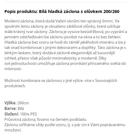
Popis produktu: Bílá hladká záclona s olůvkem 200/260
Moderní záclona, která dodá Vašim oknům ten správný šmrnc. Ve
spodním lemu záclony je obsaženo zátěžové olůvko, které udržuje
stále krásný tvar záclony. Záclona je vysoce bezúdržbová, po vyprání a
jemném odstřeďování lze záclonu pověsit na okna a to bez žehlení.
Hladká záclona bez vzoru se hodí do téměř jakéhokoli interiéru a lze ji
tak snad kombinovat s jinými dekoracemi a doplňky. Tato záclona je s
lehkým leskem, který dodává zácloně elegantnější až luxusnější
vzhled, přesto však působí minimalisticky a moderně. Díky
své jednoduchosti umožňuje záclona pronikání přirozeného světla do
místnosti.
Možnost kombinace se záclonou v jiné výšce- více v Souvicejících
produktech.
Výška:
260cm
Barva:
Bílá
Složení:
100% PES
Průsvitná záclona, foceno na černém podkladu.
Záclonu stříháme vždy podle vzoru, tj. ± pár cm k Vámi poptávanému
množství.