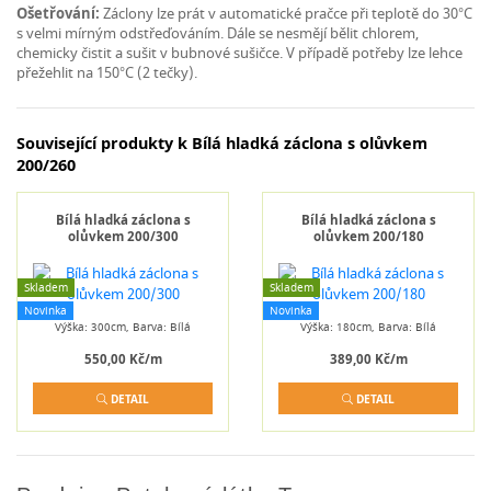
Ošetřování:
Záclony lze prát v automatické pračce při teplotě do 30°C
s velmi mírným odstřeďováním. Dále se nesmějí bělit chlorem,
chemicky čistit a sušit v bubnové sušičce. V případě potřeby lze lehce
přežehlit na 150°C (2 tečky).
Související produkty k Bílá hladká záclona s olůvkem
200/260
Bílá hladká záclona s
Bílá hladká záclona s
olůvkem 200/300
olůvkem 200/180
Skladem
Skladem
Novinka
Novinka
Výška: 300cm, Barva: Bílá
Výška: 180cm, Barva: Bílá
550,00 Kč/m
389,00 Kč/m
DETAIL
DETAIL