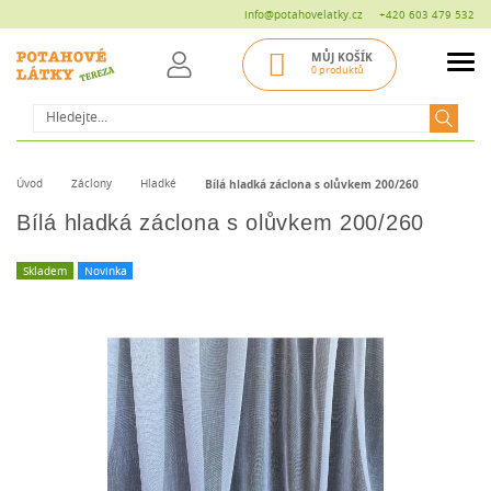
info@potahovelatky.cz
+420 603 479 532
MŮJ KOŠÍK
0 produktů
Hledat
Úvod
Záclony
Hladké
Bílá hladká záclona s olůvkem 200/260
Bílá hladká záclona s olůvkem 200/260
Skladem
Novinka