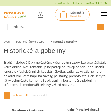
info@potahovelatky.cz
+420 603 479 532
MŮJ KOŠÍK
0 produktů
Hledat
Úvod
Potahové látky dle typu
Historické a gobelíny
Historické a gobelíny
Tradiční dobové látky nejčastěji s květinovými vzory, které se těší stále
velké oblibě. Naši zákazníci je nejčastěji používají na čalounění ušáků,
lenošek, křesílek či jiných kousků nábytku. Látky lze využít i jen pro
dekorativní účely, např. na závěsy, polštářky, přehozy atd. Dále se tyto
látky velmi často kombinují s okrasnými bortami, či ozdobnými
střapcemi, které dotváří celkový vzhled nábytku.
Zobrazit filtr
Resetovat filtr
Gobelínová květinová
Gobelínová květinová