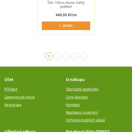
Šíře: 150cm, Barva: Světlý
podklad
449,00 Kč/m
DETAIL
1
2
3
4
5
(aktuální)
Účet
O nákupu
Přihlásit
Obchodní podmínky
Zapomenuté heslo
Ceny dopravy
Registrace
Kontakty
Nastavení soukromí
Ochrana osobních údajů
Užitečné odkazy
Potahové látky TEREZA