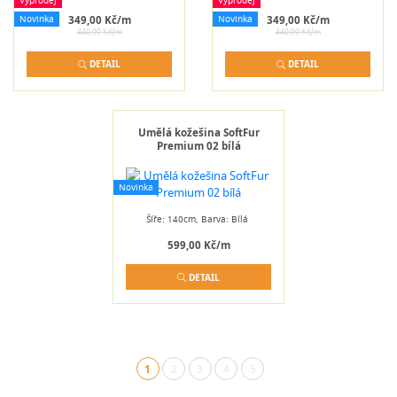
Výprodej
Výprodej
Novinka
Novinka
349,00 Kč/m
349,00 Kč/m
440,00 Kč/m
440,00 Kč/m
DETAIL
DETAIL
Umělá kožešina SoftFur
Premium 02 bílá
Novinka
Šíře: 140cm, Barva: Bílá
599,00 Kč/m
DETAIL
1
2
3
4
5
(aktuální)