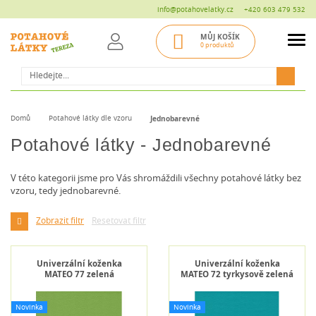
info@potahovelatky.cz
+420 603 479 532
MŮJ KOŠÍK
0 produktů
Hledat
Domů
Potahové látky dle vzoru
Jednobarevné
Potahové látky - Jednobarevné
V této kategorii jsme pro Vás shromáždili všechny potahové látky bez
vzoru, tedy jednobarevné.
Zobrazit filtr
Resetovat filtr
Univerzální koženka
Univerzální koženka
MATEO 77 zelená
MATEO 72 tyrkysově zelená
Novinka
Novinka