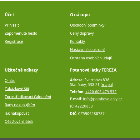
Účet
O nákupu
Přihlásit
Obchodní podmínky
Zapomenuté heslo
Ceny dopravy
Registrace
Kontakty
Nastavení soukromí
Ochrana osobních údajů
Užitečné odkazy
Potahové látky TEREZA
Adresa:
Švermova 838
O nás
Slatiňany, 538 21 (
mapa
)
Zakázkové šití
Telefon:
+420 603 479 532
Zprostředkování čalounění
E-mail:
info@potahovelatky.cz
Rady nakupujícím
IČ:
42220858
Jak nakupovat
DIČ:
CZ5906280787
Ošetřování látek