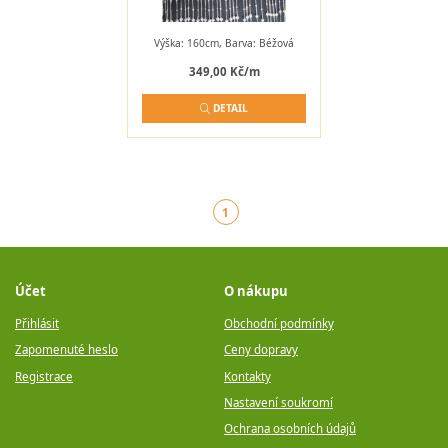
Výška: 160cm, Barva: Béžová
349,00 Kč/m
DETAIL
1
(aktuální)
Účet
O nákupu
Přihlásit
Obchodní podmínky
Zapomenuté heslo
Ceny dopravy
Registrace
Kontakty
Nastavení soukromí
Ochrana osobních údajů