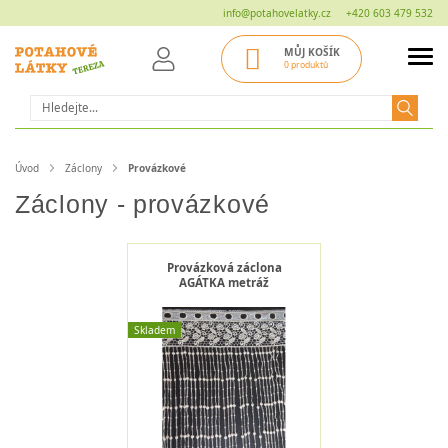
info@potahovelatky.cz
+420 603 479 532
MŮJ KOŠÍK
0 produktů
Hledat
Úvod
Záclony
Provázkové
Záclony - provázkové
Provázková záclona
AGÁTKA metráž
Skladem