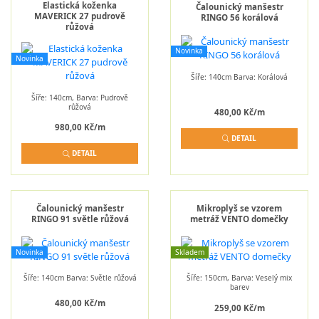
Elastická koženka
Čalounický manšestr
MAVERICK 27 pudrově
RINGO 56 korálová
růžová
Novinka
Novinka
Šíře: 140cm Barva: Korálová
Šíře: 140cm, Barva: Pudrově
růžová
480,00 Kč/m
980,00 Kč/m
DETAIL
DETAIL
Čalounický manšestr
Mikroplyš se vzorem
RINGO 91 světle růžová
metráž VENTO domečky
Novinka
Skladem
Šíře: 140cm Barva: Světle růžová
Šíře: 150cm, Barva: Veselý mix
barev
480,00 Kč/m
259,00 Kč/m