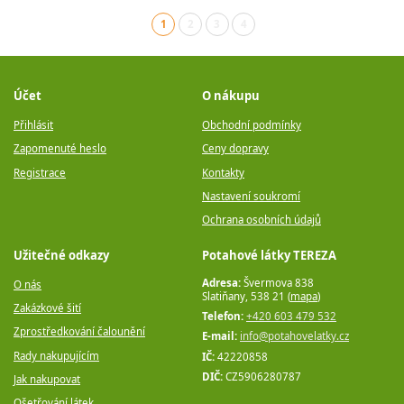
1
2
3
4
(aktuální)
Účet
O nákupu
Přihlásit
Obchodní podmínky
Zapomenuté heslo
Ceny dopravy
Registrace
Kontakty
Nastavení soukromí
Ochrana osobních údajů
Užitečné odkazy
Potahové látky TEREZA
Adresa:
Švermova 838
O nás
Slatiňany, 538 21 (
mapa
)
Zakázkové šití
Telefon:
+420 603 479 532
Zprostředkování čalounění
E-mail:
info@potahovelatky.cz
Rady nakupujícím
IČ:
42220858
DIČ:
CZ5906280787
Jak nakupovat
Ošetřování látek