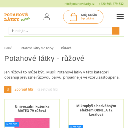
info@potahovelatky.cz
+420 603 479 532
MŮJ KOŠÍK
0 produktů
Hledat
Domů
Potahové látky dle barvy
Růžové
Potahové látky - růžové
Jen růžová to může být.. Musí! Potahové látky v této kategorii
obsahují převážně růžovou barvu, případně je ve vzoru zastoupena.
Zobrazit filtr
Resetovat filtr
Mikroplyš s hedvábným
Univerzální koženka
efektem ORNELA 12
MATEO 79 růžová
korálová
Novinka
Novinka