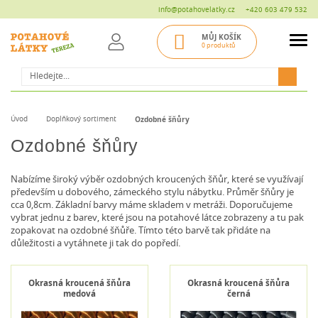
info@potahovelatky.cz
+420 603 479 532
MŮJ KOŠÍK
0 produktů
Hledat
Úvod
Doplňkový sortiment
Ozdobné šňůry
Ozdobné šňůry
Nabízíme široký výběr ozdobných kroucených šňůr, které se využívají
především u dobového, zámeckého stylu nábytku. Průměr šňůry je
cca 0,8cm. Základní barvy máme skladem v metráži. Doporučujeme
vybrat jednu z barev, které jsou na potahové látce zobrazeny a tu pak
zopakovat na ozdobné šňůře. Tímto této barvě tak přidáte na
důležitosti a vytáhnete ji tak do popředí.
Okrasná kroucená šňůra
Okrasná kroucená šňůra
medová
černá