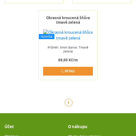
Okrasná kroucená šňůra
tmavě zelená
Novinka
Průměr: 8mm Barva: Tmavě
zelená
69,00 Kč/m
DETAIL
1
(aktuální)
Účet
O nákupu