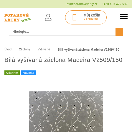
info@potahovelatky.cz
+420 603 479 532
MŮJ KOŠÍK
0 produktů
Hledat
Úvod
Záclony
Vyšívané
Bílá vyšívaná záclona Madeira V2509/150
Bílá vyšívaná záclona Madeira V2509/150
Skladem
Novinka