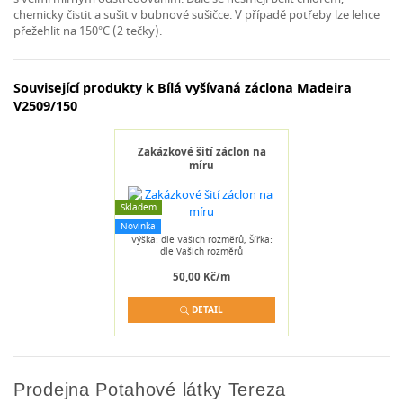
chemicky čistit a sušit v bubnové sušičce. V případě potřeby lze lehce
přežehlit na 150°C (2 tečky).
Související produkty k Bílá vyšívaná záclona Madeira
V2509/150
Zakázkové šití záclon na
míru
Skladem
Novinka
Výška: dle Vašich rozměrů, Šířka:
dle Vašich rozměrů
50,00 Kč/m
DETAIL
Prodejna Potahové látky Tereza