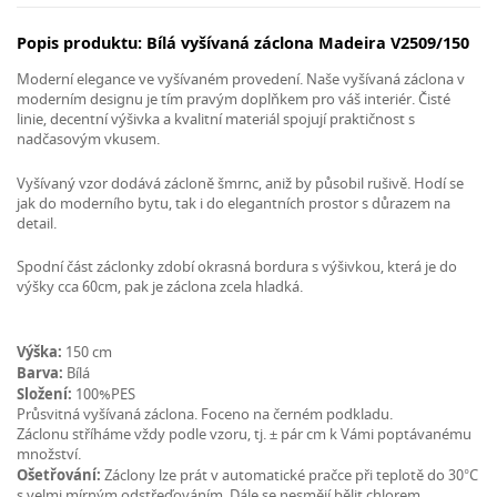
Popis produktu: Bílá vyšívaná záclona Madeira V2509/150
Moderní elegance ve vyšívaném provedení. Naše vyšívaná záclona v
moderním designu je tím pravým doplňkem pro váš interiér. Čisté
linie, decentní výšivka a kvalitní materiál spojují praktičnost s
nadčasovým vkusem.
Vyšívaný vzor dodává zácloně šmrnc, aniž by působil rušivě. Hodí se
jak do moderního bytu, tak i do elegantních prostor s důrazem na
detail.
Spodní část záclonky zdobí okrasná bordura s výšivkou, která je do
výšky cca 60cm, pak je záclona zcela hladká.
Výška:
150 cm
Barva:
Bílá
Složení:
100%PES
Průsvitná vyšívaná záclona. Foceno na černém podkladu.
Záclonu stříháme vždy podle vzoru, tj. ± pár cm k Vámi poptávanému
množství.
Ošetřování:
Záclony lze prát v automatické pračce při teplotě do 30°C
s velmi mírným odstřeďováním. Dále se nesmějí bělit chlorem,