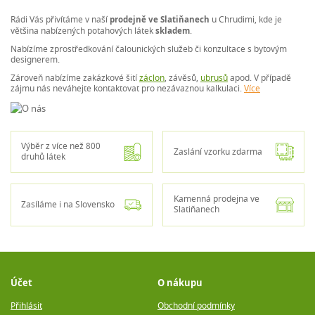
Rádi Vás přivítáme v naší
prodejně ve Slatiňanech
u Chrudimi, kde je
většina nabízených potahových látek
skladem
.
Nabízíme zprostředkování čalounických služeb či konzultace s bytovým
designerem.
Zároveň nabízíme zakázkové šití
záclon
, závěsů,
ubrusů
apod. V případě
zájmu nás neváhejte kontaktovat pro nezávaznou kalkulaci.
Více
Výběr z více než 800
Zaslání vzorku zdarma
druhů látek
Kamenná prodejna ve
Zasíláme i na Slovensko
Slatiňanech
Účet
O nákupu
Přihlásit
Obchodní podmínky