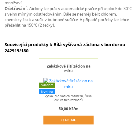
množství.
Ošetřování:
Záclony lze prát v automatické pračce při teplotě do 30°C
s velmi mírným odstřeďováním. Dále se nesmějí bělit chlorem,
chemicky čistit a sušit v bubnové sušičce. V případě potřeby lze lehce
přežehlit na 150°C (2 tečky).
Související produkty k Bílá vyšívaná záclona s bordurou
242919/180
Zakázkové šití záclon na
míru
Skladem
Novinka
Výška: dle Vašich rozměrů, Šířka:
dle Vašich rozměrů
50,00 Kč/m
DETAIL