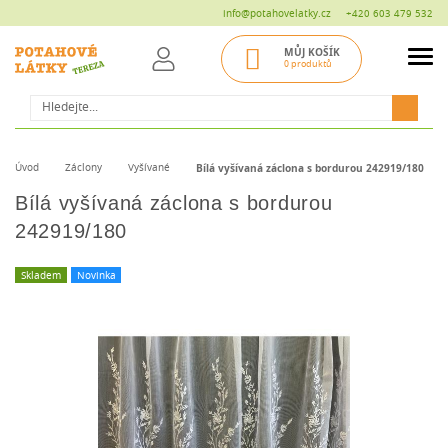
info@potahovelatky.cz
+420 603 479 532
MŮJ KOŠÍK
0 produktů
Hledat
Úvod
Záclony
Vyšívané
Bílá vyšívaná záclona s bordurou 242919/180
Bílá vyšívaná záclona s bordurou
242919/180
Skladem
Novinka