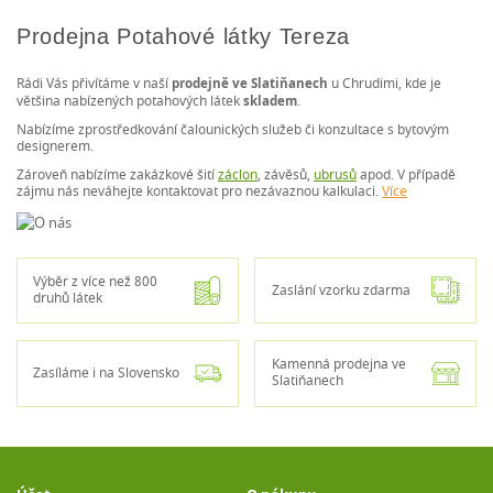
Prodejna Potahové látky Tereza
Rádi Vás přivítáme v naší
prodejně ve Slatiňanech
u Chrudimi, kde je
většina nabízených potahových látek
skladem
.
Nabízíme zprostředkování čalounických služeb či konzultace s bytovým
designerem.
Zároveň nabízíme zakázkové šití
záclon
, závěsů,
ubrusů
apod. V případě
zájmu nás neváhejte kontaktovat pro nezávaznou kalkulaci.
Více
Výběr z více než 800
Zaslání vzorku zdarma
druhů látek
Kamenná prodejna ve
Zasíláme i na Slovensko
Slatiňanech