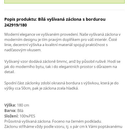
Popis produktu: Bílá vyšívaná záclona s bordurou
242919/180
Moderní elegance ve vyšívaném provedení. Naše vyšívaná záclona v
moderním designu je tím pravým doplňkem pro váš interiér. Čisté
linie, decentní výšivka a kvalitní materiál spojují praktičnost s
nadčasovým vkusem.
Vyšívaný vzor dodává zácloně šmrnc, aniž by působil rušivě. Hodí se
jak do moderního bytu, tak i do elegantních prostor s důrazem na
detail.
Spodní část záclonky zdobí okrasná bordura s výšivkou, která je do
výšky cca 50cm, pak je záclona zcela hladká.
Výška:
180 cm
Barva:
Bílá
Složení:
100%PES
Průsvitná vyšívaná záclona. Foceno na černém podkladu.
Záclonu stříháme vždy podle vzoru, tj. ± pár cm k Vámi poptávanému