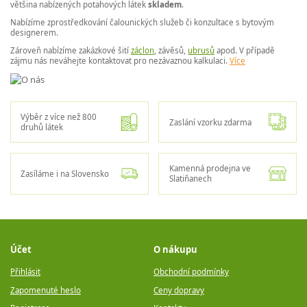
většina nabízených potahových látek
skladem
.
Nabízíme zprostředkování čalounických služeb či konzultace s bytovým
designerem.
Zároveň nabízíme zakázkové šití
záclon
, závěsů,
ubrusů
apod. V případě
zájmu nás neváhejte kontaktovat pro nezávaznou kalkulaci.
Více
Výběr z více než 800
Zaslání vzorku zdarma
druhů látek
Kamenná prodejna ve
Zasíláme i na Slovensko
Slatiňanech
Účet
O nákupu
Přihlásit
Obchodní podmínky
Zapomenuté heslo
Ceny dopravy