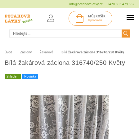
info@potahovelatky.cz
+420 603 479 532
MŮJ KOŠÍK
0 produktů
Hledat
Úvod
Záclony
Žakárové
Bílá žakárová záclona 316740/250 Květy
Bílá žakárová záclona 316740/250 Květy
Skladem
Novinka