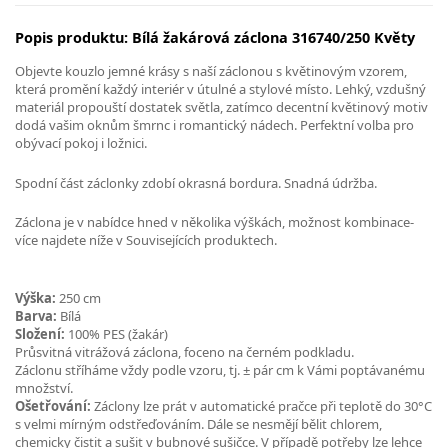
Popis produktu: Bílá žakárová záclona 316740/250 Květy
Objevte kouzlo jemné krásy s naší záclonou s květinovým vzorem,
která promění každý interiér v útulné a stylové místo. Lehký, vzdušný
materiál propouští dostatek světla, zatímco decentní květinový motiv
dodá vašim oknům šmrnc i romantický nádech. Perfektní volba pro
obývací pokoj i ložnici.
Spodní část záclonky zdobí okrasná bordura. Snadná údržba.
Záclona je v nabídce hned v několika výškách, možnost kombinace-
více najdete níže v Souvisejících produktech.
Výška:
250 cm
Barva:
Bílá
Složení:
100% PES (žakár)
Průsvitná vitrážová záclona, foceno na černém podkladu.
Záclonu stříháme vždy podle vzoru, tj. ± pár cm k Vámi poptávanému
množství.
Ošetřování:
Záclony lze prát v automatické pračce při teplotě do 30°C
s velmi mírným odstřeďováním. Dále se nesmějí bělit chlorem,
chemicky čistit a sušit v bubnové sušičce. V případě potřeby lze lehce