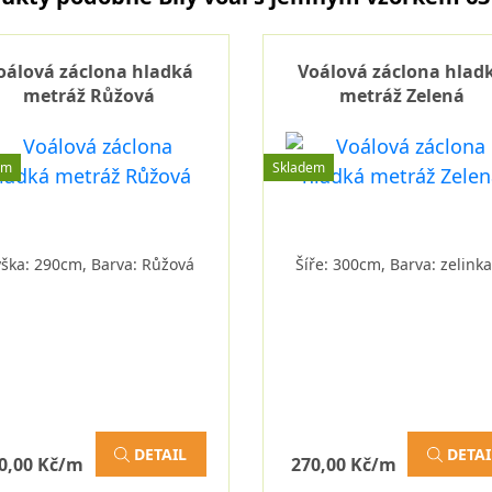
oálová záclona hladká
Voálová záclona hlad
metráž Růžová
metráž Zelená
em
Skladem
ýška: 290cm, Barva: Růžová
Šíře: 300cm, Barva: zelink
DETAIL
DETAI
0,00 Kč/m
270,00 Kč/m