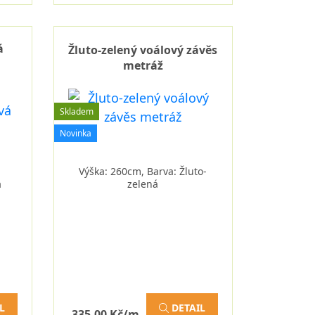
á
Žluto-zelený voálový závěs
metráž
Skladem
Novinka
Výška: 260cm, Barva: Žluto-
á
zelená
L
DETAIL
335,00 Kč/m