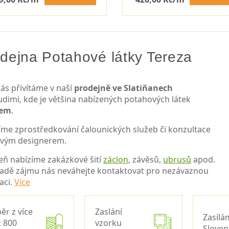
dejna Potahové látky Tereza
ás přivítáme v naší
prodejně ve Slatiňanech
udimi, kde je většina nabízených potahových látek
dem
.
íme zprostředkování čalounických služeb či konzultace
ovým designerem.
eň nabízíme zakázkové šití
záclon
, závěsů,
ubrusů
apod.
padě zájmu nás neváhejte kontaktovat pro nezávaznou
aci.
Více
ěr z více
Zaslání
Zasílá
 800
vzorku
Slove