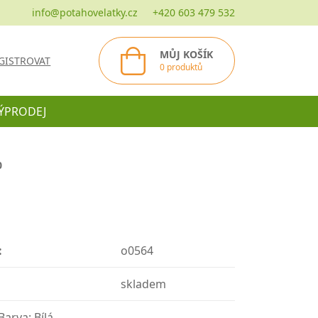
info@potahovelatky.cz
+420 603 479 532
MŮJ KOŠÍK
GISTROVAT
0 produktů
ÝPRODEJ
0
:
o0564
skladem
arva: Bílá