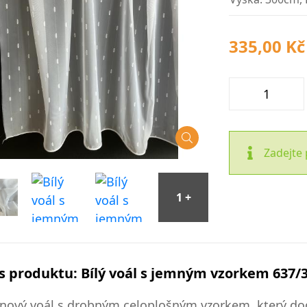
335,00 Kč
Zadejte 
s produktu: Bílý voál s jemným vzorkem 637/
onový voál s drobným celoplošným vzorkem, který 