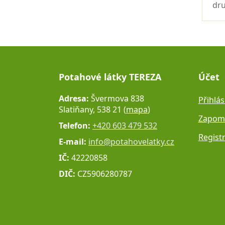
dru
Potahové látky TEREZA
Účet
Adresa:
Švermova 838
Přihlás
Slatiňany, 538 21 (
mapa
)
Zapome
Telefon:
+420 603 479 532
Regist
E-mail:
info@potahovelatky.cz
IČ:
42220858
DIČ:
CZ5906280787