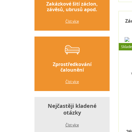
Zakázkové šití záclon,
závěsů, ubrusů apod.
Zá
Číst více
Sklad
Zprostředkování
čalounění
Číst více
Nejčastěji kladené
otázky
Číst více
26