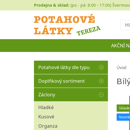
Prodejna & sklad:
(po - pá: 8:00 - 17:00) Švermov
Hled
AKČNÍ N
Potahové látky dle typu
Úvod
Autočalounění
Bíl
Doplňkový sortiment
Buklé
Matracovina
Záclony
Koženka
Molitany
Historické a gobelíny
Hladké
Sklad
Ozdobné borty
Manšestr
Kusové
Novin
Ozdobné střapce
Mikroplyše
Organza
Ozdobné šňůry