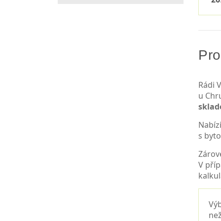
Pro
Rádi V
u Chr
skla
Nabíz
s byt
Zárov
V pří
kalkul
Výb
než