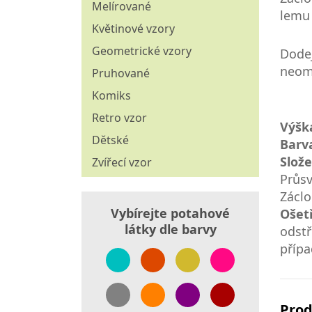
Štoly
Melírované
lemu 
Povlečení
Ubrusoviny
Květinové vzory
Přikrývky
Vánoční dekorační látky
Geometrické vzory
Dodej
neom
Závěsové látky
Pruhované
Komiks
Retro vzor
Výšk
Dětské
Barv
Slože
Zvířecí vzor
Průsv
Záclo
Vybírejte potahové
Ošet
látky dle barvy
odstř
přípa
Prod