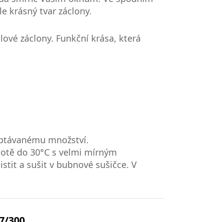
le krásný tvar záclony.
vé záclony. Funkční krása, která
poptávanému množství.
plotě do 30°C s velmi mírným
stit a sušit v bubnové sušičce. V
7/300