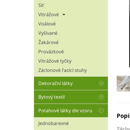
Omyvatelné - aqua clean
Síť
Pružné
Vitrážové
Přírodní
30 cm
Voálové
45 cm
Tištěné
Vyšívané
50 - 60 cm
Tkané hladké (bez vlasu)
Žakárové
70 - 120 cm
Tkané plyše
Provázkové
Umělá kožešina
Vitrážové tyčky
Venkovní (nepromokavé)
Záclonové řasící stuhy
Žinylkové
Dekorační látky
100% bavlna
Bytový textil
Blackout
Matracový chránič
Potahové látky dle vzoru
Režné
Popi
Polštáře
Sýpkovina
Jednobarevné
Povlaky na polštáře
Zácl