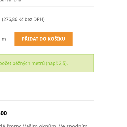
(276,86 Kč bez DPH)
m
PŘIDAT DO KOŠÍKU
počet běžných metrů (např. 2,5).
300
dodá šmrnc Vašim oknům. Ve spodním