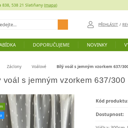
a 838, 538 21 Slatiňany (
mapa
)
at
PŘIHLÁSIT
/
RE
ABÍDKA
DOPORUČUJEME
NOVINKY
V
Záclony
Voálové
Bílý voál s jemným vzorkem 637/30
ý voál s jemným vzorkem 637/300
Kód produktu
em
Dostupnost:
ka
Výška: 300cm, B