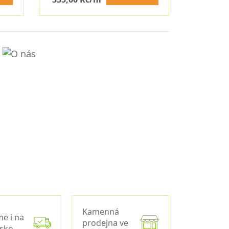
Kamenná
me i na
prodejna ve
nsko