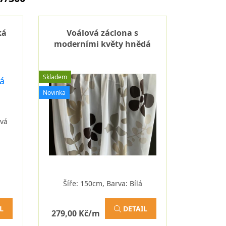
ká
Voálová záclona s
moderními květy hnědá
Skladem
Novinka
avá
Šíře: 150cm, Barva: Bílá
L
DETAIL
279,00 Kč/m