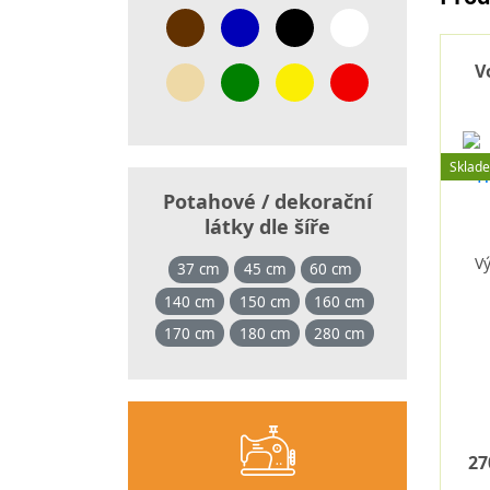
V
Sklad
Potahové / dekorační
látky dle šíře
V
37 cm
45 cm
60 cm
140 cm
150 cm
160 cm
170 cm
180 cm
280 cm
27