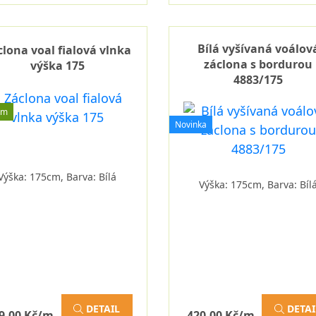
Bílá vyšívaná voálov
clona voal fialová vlnka
záclona s bordurou
výška 175
4883/175
em
Novinka
Výška: 175cm, Barva: Bílá
Výška: 175cm, Barva: Bíl
DETAIL
DETAI
9,00 Kč/m
420,00 Kč/m