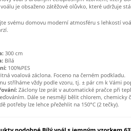
voálu je obsaženo zátěžové olůvko, které udržuje stá
te svému domovu moderní atmosféru s lehkostí voálo
rzí.
a:
300 cm
a:
Bílá
ní:
100%PES
itná voalová záclona. Foceno na černém podkladu.
nu stříháme vždy podle vzoru, tj. ± pár cm k Vámi 
řování:
Záclony lze prát v automatické pračce při te
eďováním. Dále se nesmějí bělit chlorem, chemicky či
dě potřeby lze lehce přežehlit na 150°C (2 tečky).
ukty podobné Bílý voál s jemným vzorkem 63