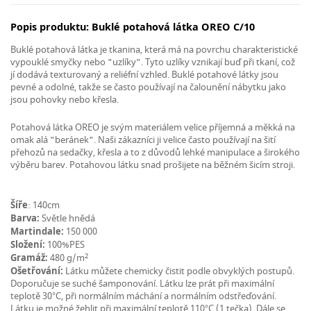
Popis produktu: Buklé potahová látka OREO C/10
Buklé potahová látka je tkanina, která má na povrchu charakteristické
vypouklé smyčky nebo "uzlíky". Tyto uzlíky vznikají buď při tkaní, což
jí dodává texturovaný a reliéfní vzhled. Buklé potahové látky jsou
pevné a odolné, takže se často používají na čalounění nábytku jako
jsou pohovky nebo křesla.
Potahová látka OREO je svým materiálem velice příjemná a měkká na
omak alá "beránek". Naši zákazníci ji velice často používají na šití
přehozů na sedačky, křesla a to z důvodů lehké manipulace a širokého
výběru barev. Potahovou látku snad prošijete na běžném šicím stroji.
Šíře
: 140cm
Barva:
Světle hnědá
Martindale:
150 000
Složení:
100%PES
2
Gramáž:
480 g/m
Ošetřování:
Látku můžete chemicky čistit podle obvyklých postupů.
Doporučuje se suché šamponování. Látku lze prát při maximální
teplotě 30°C, při normálním máchání a normálním odstřeďování.
Látku je možné žehlit při maximální teplotě 110°C (1 tečka). Dále se