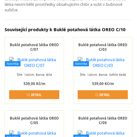
látka nesmí bělit prostředky obsahujícími chlór a sušit v bubnové
sušičce.
Související produkty k Buklé potahová látka OREO C/10
Buklé potahová látka OREO
Buklé potahová látka OREO
C/07
C/03
Novinka
Novinka
Šíře: 140cm, Barva: Bílá
Šíře: 140cm, Barva: Světle šedá
539,00 Kč/m
539,00 Kč/m
DETAIL
DETAIL
Buklé potahová látka OREO
Buklé potahová látka OREO
C/05
C/09