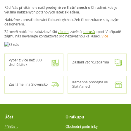
Rádi Vás přivítáme v naší
prodejně ve Slatiňanech
u Chrudimi, kde je
většina nabízených potahových látek
skladem
.
Nabízíme zprostředkování čalounických služeb či konzultace s bytovým
designerem.
Zároveň nabízíme zakázkové šití
záclon
, závěsů,
ubrusů
apod. V případě
zájmu nás neváhejte kontaktovat pro nezávaznou kalkulaci.
Více
Výběr z více než 800
Zaslání vzorku zdarma
druhů látek
Kamenná prodejna ve
Zasíláme i na Slovensko
Slatiňanech
Účet
O nákupu
Přihlásit
Obchodní podmínky