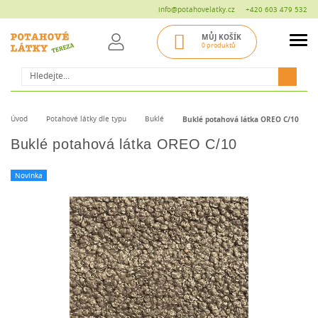
info@potahovelatky.cz
+420 603 479 532
MŮJ KOŠÍK
0 produktů
Hledat
Úvod
Potahové látky dle typu
Buklé
Buklé potahová látka OREO C/10
Buklé potahová látka OREO C/10
Novinka