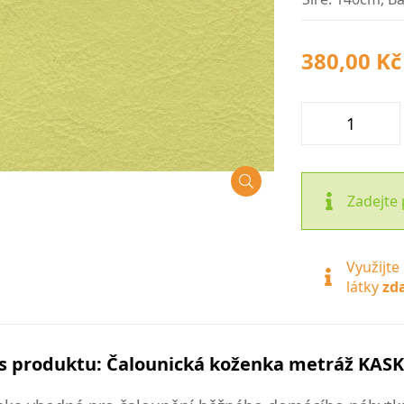
380,00 Kč
Zadejte 
Využijte
látky
zd
s produktu: Čalounická koženka metráž KASK