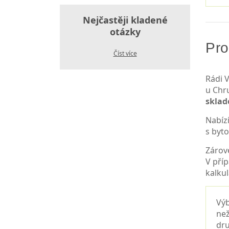
Nejčastěji kladené
otázky
Pro
Číst více
Rádi V
u Chr
skla
Nabíz
s byt
Zárov
V pří
kalkul
Výb
než
dru