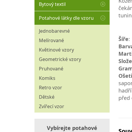
Kožen
100% bavlna
Ozdobné střapce
Bytový textil
Organza
čekár
Blackout
Ozdobné šňůry
tunin
Matracový chránič
Síť
Potahové látky dle vzoru
Režné
Polštáře
Vitrážové
Sýpkovina
Jednobarevné
Povlaky na polštáře
30 cm
Voálové
Šíře
:
Štoly
Melírované
45 cm
Povlečení
Vyšívané
Barv
Ubrusoviny
Květinové vzory
50 - 60 cm
Mart
Přikrývky
Žakárové
Vánoční dekorační látky
70 - 120 cm
Geometrické vzory
Slože
Provázkové
Závěsové látky
Gram
Pruhované
Vitrážové tyčky
Ošet
Komiks
Záclonové řasící stuhy
sapon
Retro vzor
hadří
Dětské
před 
Zvířecí vzor
Vybírejte potahové
Souv