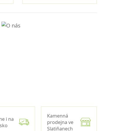
Kamenná
me i na
prodejna ve
nsko
Slatiňanech