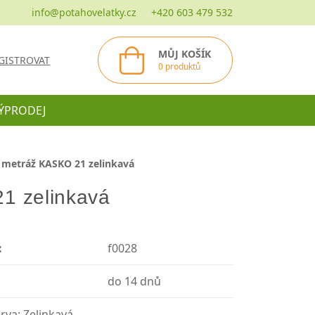
info@potahovelatky.cz
+420 603 479 532
MŮJ KOŠÍK
GISTROVAT
0 produktů
ÝPRODEJ
 metráž KASKO 21 zelinkavá
1 zelinkavá
:
f0028
do 14 dnů
rva: Zelinkavá