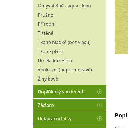
Omyvatelné - aqua clean
Pružné
Přírodní
Tištěné
Tkané hladké (bez vlasu)
Tkané plyše
Umělá kožešina
Venkovní (nepromokavé)
Žinylkové
Doplňkový sortiment
Matracovina
Záclony
Molitany
Popi
Hladké
Dekorační látky
Ozdobné borty
Kusové