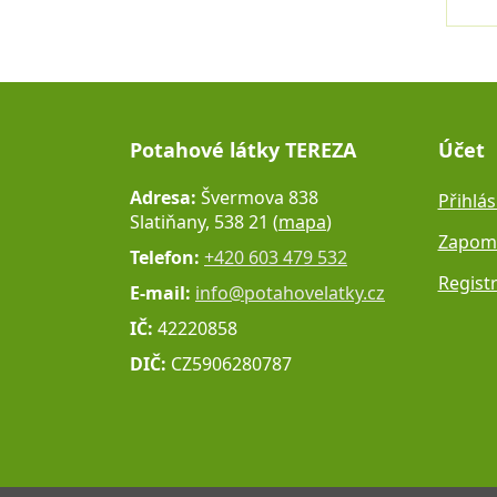
Potahové látky TEREZA
Účet
Adresa:
Švermova 838
Přihlás
Slatiňany, 538 21 (
mapa
)
Zapome
Telefon:
+420 603 479 532
Regist
E-mail:
info@potahovelatky.cz
IČ:
42220858
DIČ:
CZ5906280787