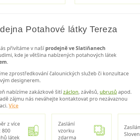
dejna Potahové látky Tereza
ás přivítáme v naší
prodejně ve Slatiňanech
udimi, kde je většina nabízených potahových látek
dem
.
íme zprostředkování čalounických služeb či konzultace
ovým designerem.
eň nabízíme zakázkové šití
záclon
, závěsů,
ubrusů
apod.
padě zájmu nás neváhejte kontaktovat pro nezávaznou
aci.
Více
ěr z více
Zaslání
Zasílá
 800
vzorku
Slove
hů látek
zdarma