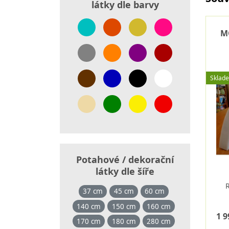
látky dle barvy
M
Sklad
Potahové / dekorační
látky dle šíře
37 cm
45 cm
60 cm
140 cm
150 cm
160 cm
1 9
170 cm
180 cm
280 cm