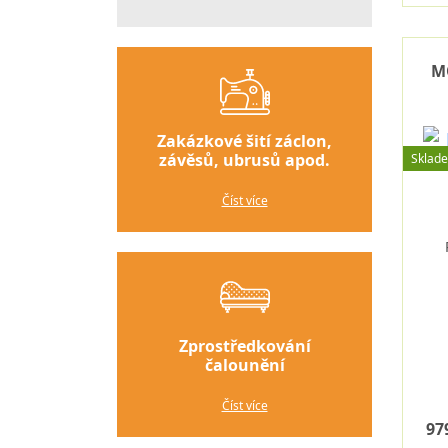
M
Zakázkové šití záclon,
závěsů, ubrusů apod.
Sklad
Číst více
Zprostředkování
čalounění
Číst více
97