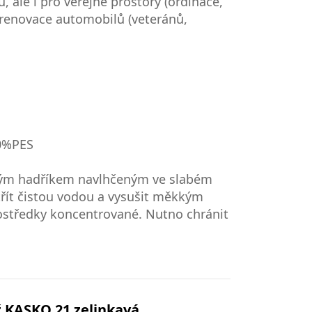
ale i pro veřejné prostory (ordinace,
ro renovace automobilů (veteránů,
00%PES
kkým hadříkem navlhčeným ve slabém
řít čistou vodou a vysušit měkkým
ostředky koncentrované. Nutno chránit
ž KASKO 21 zelinkavá