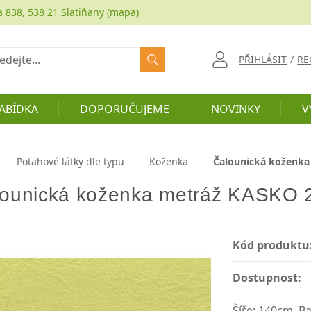
a 838, 538 21 Slatiňany (
mapa
)
at
PŘIHLÁSIT
/
RE
ABÍDKA
DOPORUČUJEME
NOVINKY
V
Potahové látky dle typu
Koženka
Čalounická koženka
ounická koženka metráž KASKO 2
Kód produktu
Dostupnost:
Šíře: 140cm, Ba