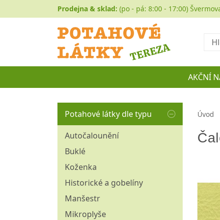
Prodejna & sklad:
(po - pá: 8:00 - 17:00) Švermov
Hled
AKČNÍ N
Potahové látky dle typu
Úvod
Čal
Autočalounění
Buklé
Koženka
Historické a gobelíny
Manšestr
Mikroplyše