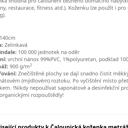
ka vhodná pro čalounění běžného domácího nábytku, 
ny, restaurace, fitness atd.). Koženku lze použít i p
g).
 140cm
a:
Zelinkavá
indale:
100 000 jednotek na oděr
ní:
vrchní nános 99%PVC, 1%polyuretan, podklad 1
2
áž:
900 g/m
řování:
Znečištěné plochy se dají snadno čistit mě
átovém (mýdlovém) roztoku. Po vyčištění místo přet
kem. !Nikdy nepoužívat saponátové a desinfekční pr
organickými rozpouštědly!
isející produkty k Čalounická koženka metrá