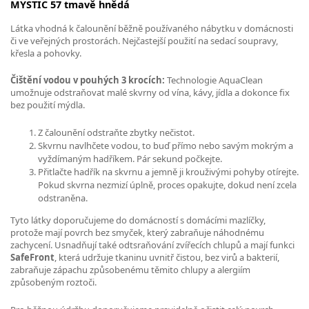
MYSTIC 57 tmavě hnědá
Látka vhodná k čalounění běžně používaného nábytku v domácnosti
či ve veřejných prostorách. Nejčastejší použití na sedací soupravy,
křesla a pohovky.
Čištění vodou v pouhých 3 krocích:
Technologie AquaClean
umožnuje odstraňovat malé skvrny od vína, kávy, jídla a dokonce fix
bez použití mýdla.
Z čalounění odstraňte zbytky nečistot.
Skvrnu navlhčete vodou, to buď přímo nebo savým mokrým a
vyždímaným hadříkem. Pár sekund počkejte.
Přitlačte hadřík na skvrnu a jemně ji krouživými pohyby otírejte.
Pokud skvrna nezmizí úplně, proces opakujte, dokud není zcela
odstraněna.
Tyto látky doporučujeme do domácností s domácími mazlíčky,
protože mají povrch bez smyček, který zabraňuje náhodnému
zachycení. Usnadňují také odtsraňování zvířecích chlupů a mají funkci
SafeFront
, která udržuje tkaninu uvnitř čistou, bez virů a bakterií,
zabraňuje zápachu způsobenému těmito chlupy a alergiím
způsobeným roztoči.