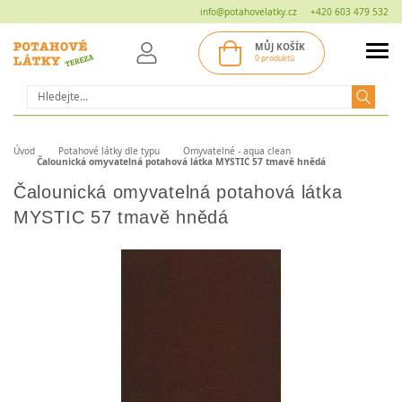
info@potahovelatky.cz
+420 603 479 532
MŮJ KOŠÍK
0 produktů
Hledat
Úvod
Potahové látky dle typu
Omyvatelné - aqua clean
Čalounická omyvatelná potahová látka MYSTIC 57 tmavě hnědá
Čalounická omyvatelná potahová látka
MYSTIC 57 tmavě hnědá