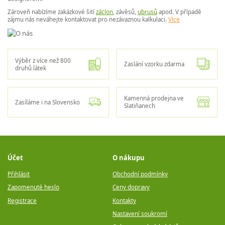
Zároveň nabízíme zakázkové šití
záclon
, závěsů,
ubrusů
apod. V případě
zájmu nás neváhejte kontaktovat pro nezávaznou kalkulaci.
Více
Výběr z více než 800
Zaslání vzorku zdarma
druhů látek
Kamenná prodejna ve
Zasíláme i na Slovensko
Slatiňanech
Účet
O nákupu
Přihlásit
Obchodní podmínky
Zapomenuté heslo
Ceny dopravy
Registrace
Kontakty
Nastavení soukromí