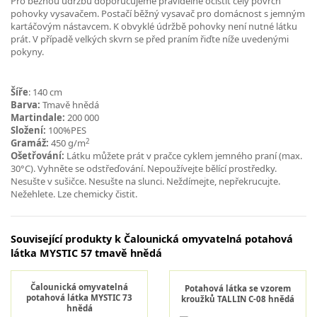
Pro běžnou údržbu doporučujeme pravidelně očistit celý povrch
pohovky vysavačem. Postačí běžný vysavač pro domácnost s jemným
kartáčovým nástavcem. K obvyklé údržbě pohovky není nutné látku
prát. V případě velkých skvrn se před praním řiďte níže uvedenými
pokyny.
Šíře
: 140 cm
Barva:
Tmavě hnědá
Martindale:
200 000
Složení:
100%PES
2
Gramáž:
450 g/m
Ošetřování:
Látku můžete prát v pračce cyklem jemného praní (max.
30°C). Vyhněte se odstřeďování. Nepoužívejte bělící prostředky.
Nesušte v sušičce. Nesušte na slunci. Neždímejte, nepřekrucujte.
Nežehlete. Lze chemicky čistit.
Související produkty k Čalounická omyvatelná potahová
látka MYSTIC 57 tmavě hnědá
Čalounická omyvatelná
Potahová látka se vzorem
potahová látka MYSTIC 73
kroužků TALLIN C-08 hnědá
hnědá