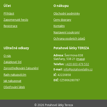
Účet
O nákupu
Přihlásit
Obchodní podmínky
Zapomenuté heslo
Ceny dopravy
Registrace
Kontakty
Nastavení soukromí
Ochrana osobních údajů
Užitečné odkazy
Potahové látky TEREZA
Adresa:
Švermova 838
O nás
Slatiňany, 538 21 (
mapa
)
Zakázkové šití
Telefon:
+420 603 479 532
Zprostředkování čalounění
E-mail:
info@potahovelatky.cz
Rady nakupujícím
IČ:
42220858
DIČ:
CZ5906280787
Jak nakupovat
Ošetřování látek
© 2026 Potahové látky Tereza