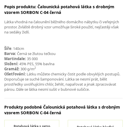
Popis produktu: Čalounická potahová látka s drobným
vzorem SORBON C-04 černá
Látka vhodná na čalounění běžného domácího nábytku či veřejných
prostor. Zvláště drobný vzor umožňuje široké použití, nejčastěji však
na sedáky židlí.
Šíře
: 140cm
Barva:
Černá se žlutou tečkou
Martindale:
35 000
Složení:
45% PES, 55% bavlna
2
Gramáž:
300 g/m
Ošetřování:
Látku můžete chemicky čistit podle obvyklých postupů.
Doporučuje se suché šamponování. Látka se nesmí prát, bělit
prostředky uvolňujícími chlór, žehlit, napařovat a jinak zpracovávat
párou. Dále se látka nesmí sušit v bubnové sušičce.
Produkty podobné Čalounická potahová látka s drobným
vzorem SORBON C-04 černá
Potahová látka s retro