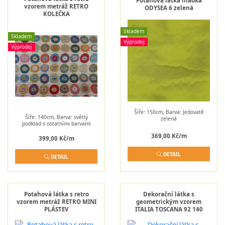
Potahová látka hladká
vzorem metráž RETRO
ODYSEA 6 zelená
KOLEČKA
Skladem
Skladem
Výprodej
Výprodej
Šíře: 150cm, Barva: Jedovatě
Šíře: 140cm, Barva: světlý
zelená
podklad s ostatními barvami
369,00 Kč/m
399,00 Kč/m
DETAIL
DETAIL
Potahová látka s retro
Dekorační látka s
vzorem metráž RETRO MINI
geometrickým vzorem
PLÁSTEV
ITALIA TOSCANA 92 140