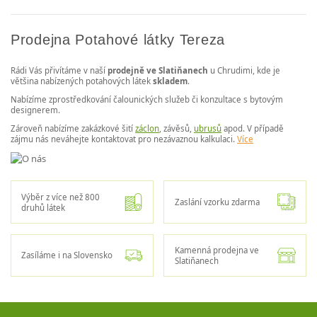
Prodejna Potahové látky Tereza
Rádi Vás přivítáme v naší
prodejně ve Slatiňanech
u Chrudimi, kde je
většina nabízených potahových látek
skladem
.
Nabízíme zprostředkování čalounických služeb či konzultace s bytovým
designerem.
Zároveň nabízíme zakázkové šití
záclon
, závěsů,
ubrusů
apod. V případě
zájmu nás neváhejte kontaktovat pro nezávaznou kalkulaci.
Více
Výběr z více než 800
Zaslání vzorku zdarma
druhů látek
Kamenná prodejna ve
Zasíláme i na Slovensko
Slatiňanech