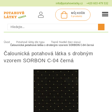
info@potahovelatky.cz
+420 603 479 532
MŮJ KOŠÍK
0 produktů
Hledat
Úvod
Potahové látky dle typu
Tkané hladké (bez vlasu)
Čalounická potahová látka s drobným vzorem SORBON C-04 černá
Čalounická potahová látka s drobným
vzorem SORBON C-04 černá