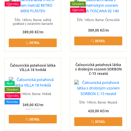
Výprodej
Skladem
Výprodej
Šíře: 140cm, Barva: světlý
Šíře: 140cm, Barva: Černo-bílá
podklad s ostatními barvami
389,00 Kč/m
389,00 Kč/m
DETAIL
DETAIL
Čalounická potahová látka
Čalounická potahová látka
s drobným vzorem SORBON
VILLA 18 hnědá
C-15 rezatá
Akce
Skladem
Šíře: 140cm, Barva: Hnědá
Výprodej
Novinka
Šíře: 140cm, Barva: Rezatá
349,00 Kč/m
440,00 Kč/m
420,00 Kč/m
DETAIL
DETAIL