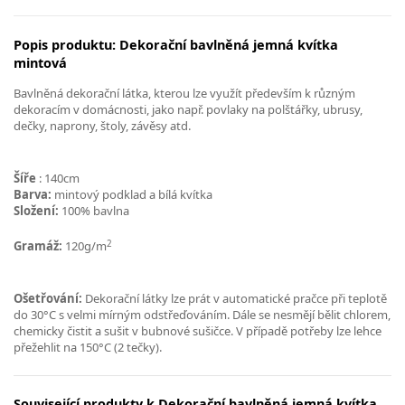
Popis produktu: Dekorační bavlněná jemná kvítka
mintová
Bavlněná dekorační látka, kterou lze využít především k různým
dekoracím v domácnosti, jako např. povlaky na polštářky, ubrusy,
dečky, naprony, štoly, závěsy atd.
Šíře
: 140cm
Barva:
mintový podklad a bílá kvítka
Složení:
100% bavlna
2
Gramáž:
120g/m
Ošetřování:
Dekorační látky lze prát v automatické pračce při teplotě
do 30°C s velmi mírným odstřeďováním. Dále se nesmějí bělit chlorem,
chemicky čistit a sušit v bubnové sušičce. V případě potřeby lze lehce
přežehlit na 150°C (2 tečky).
Související produkty k Dekorační bavlněná jemná kvítka