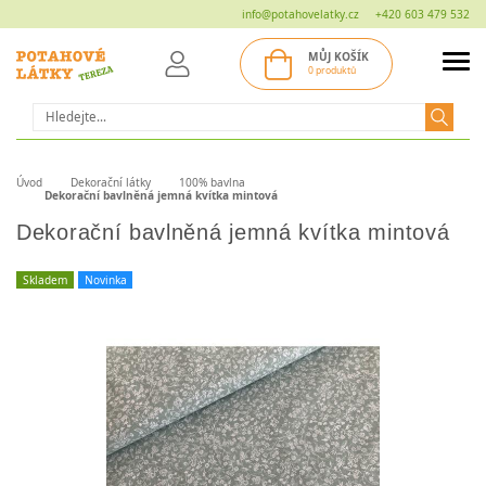
info@potahovelatky.cz
+420 603 479 532
MŮJ KOŠÍK
0 produktů
Hledat
Úvod
Dekorační látky
100% bavlna
Dekorační bavlněná jemná kvítka mintová
Dekorační bavlněná jemná kvítka mintová
Skladem
Novinka