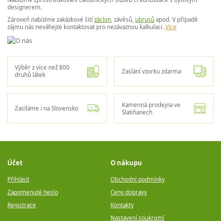
designerem.
Zároveň nabízíme zakázkové šití
záclon
, závěsů,
ubrusů
apod. V případě
zájmu nás neváhejte kontaktovat pro nezávaznou kalkulaci.
Více
Výběr z více než 800
Zaslání vzorku zdarma
druhů látek
Kamenná prodejna ve
Zasíláme i na Slovensko
Slatiňanech
Účet
O nákupu
Přihlásit
Obchodní podmínky
Zapomenuté heslo
Ceny dopravy
Registrace
Kontakty
Nastavení soukromí