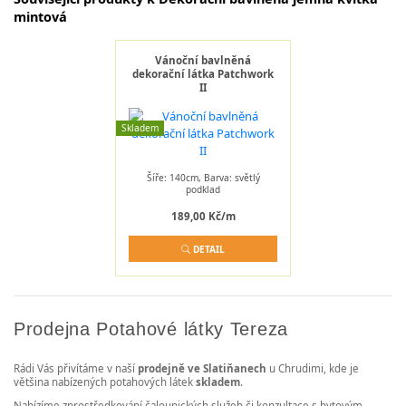
mintová
Vánoční bavlněná
dekorační látka Patchwork
II
Skladem
Šíře: 140cm, Barva: světlý
podklad
189,00 Kč/m
DETAIL
Prodejna Potahové látky Tereza
Rádi Vás přivítáme v naší
prodejně ve Slatiňanech
u Chrudimi, kde je
většina nabízených potahových látek
skladem
.
Nabízíme zprostředkování čalounických služeb či konzultace s bytovým