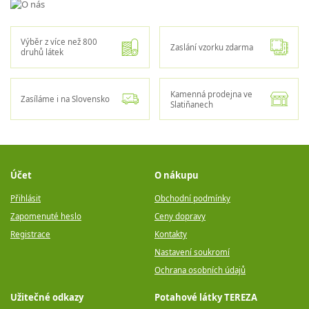
Výběr z více než 800
Zaslání vzorku zdarma
druhů látek
Kamenná prodejna ve
Zasíláme i na Slovensko
Slatiňanech
Účet
O nákupu
Přihlásit
Obchodní podmínky
Zapomenuté heslo
Ceny dopravy
Registrace
Kontakty
Nastavení soukromí
Ochrana osobních údajů
Užitečné odkazy
Potahové látky TEREZA