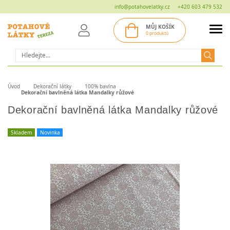
info@potahovelatky.cz
+420 603 479 532
MŮJ KOŠÍK
0 produktů
Hledat
Úvod
Dekorační látky
100% bavlna
Dekorační bavlněná látka Mandalky růžové
Dekorační bavlněná látka Mandalky růžové
Skladem
Novinka