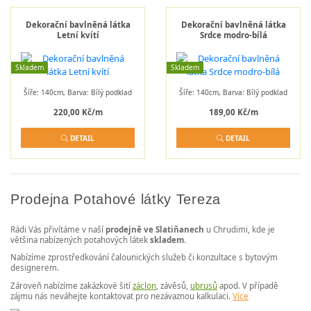
Dekorační bavlněná látka
Dekorační bavlněná látka
Letní kvítí
Srdce modro-bílá
Skladem
Skladem
Šíře: 140cm, Barva: Bílý podklad
Šíře: 140cm, Barva: Bílý podklad
220,00 Kč/m
189,00 Kč/m
DETAIL
DETAIL
Prodejna Potahové látky Tereza
Rádi Vás přivítáme v naší
prodejně ve Slatiňanech
u Chrudimi, kde je
většina nabízených potahových látek
skladem
.
Nabízíme zprostředkování čalounických služeb či konzultace s bytovým
designerem.
Zároveň nabízíme zakázkové šití
záclon
, závěsů,
ubrusů
apod. V případě
zájmu nás neváhejte kontaktovat pro nezávaznou kalkulaci.
Více