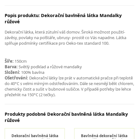
Popis produktu: Dekorační bavlněná látka Mandalky
růžové
Dekorační látka, která zútulní váš domov. Široká možnost použití-
závěsy, povlaky na polštáře, ubrusy- prostě co Vás napadne. Látka
splňuje podmínky certifikace pro Oeko-tex standard 100.
Šíře:
150cm
Barva:
Světlý podklad a růžové mandalky
Složení:
100% bavlna
Ošetřování:
Dekorační látky lze prát v automatické pračce při teplotě
do 40°C s velmi mírným odstřeďováním. Dále se nesmějí bělit chlorem,
chemicky čistit a sušit v bubnové sušičce. V případě potřeby lze lehce
přežehlit na 150°C (2 tečky).
Produkty podobné Dekorační bavlněná látka Mandalky
růžové
Dekorační bavlněná látka
Bavlněná dekorační látka