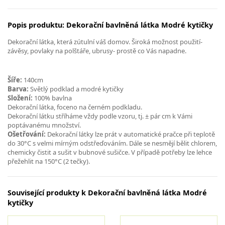
Popis produktu: Dekorační bavlněná látka Modré kytičky
Dekorační látka, která zútulní váš domov. Široká možnost použití-
závěsy, povlaky na polštáře, ubrusy- prostě co Vás napadne.
Šíře:
140cm
Barva:
Světlý podklad a modré kytičky
Složení:
100% bavlna
Dekorační látka, foceno na černém podkladu.
Dekorační látku stříháme vždy podle vzoru, tj. ± pár cm k Vámi
poptávanému množství.
Ošetřování:
Dekorační látky lze prát v automatické pračce při teplotě
do 30°C s velmi mírným odstřeďováním. Dále se nesmějí bělit chlorem,
chemicky čistit a sušit v bubnové sušičce. V případě potřeby lze lehce
přežehlit na 150°C (2 tečky).
Související produkty k Dekorační bavlněná látka Modré
kytičky