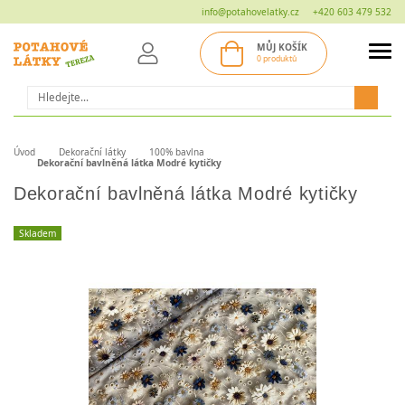
info@potahovelatky.cz
+420 603 479 532
MŮJ KOŠÍK
0 produktů
Hledat
Úvod
Dekorační látky
100% bavlna
Dekorační bavlněná látka Modré kytičky
Dekorační bavlněná látka Modré kytičky
Skladem