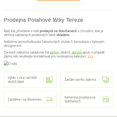
Prodejna Potahové látky Tereza
Rádi Vás přivítáme v naší
prodejně ve Slatiňanech
u Chrudimi, kde je
většina nabízených potahových látek
skladem
.
Nabízíme zprostředkování čalounických služeb či konzultace s bytovým
designerem.
Zároveň nabízíme zakázkové šití
záclon
, závěsů,
ubrusů
apod. V případě
zájmu nás neváhejte kontaktovat pro nezávaznou kalkulaci.
Více
Výběr z více než 800
Zaslání vzorku zdarma
druhů látek
Kamenná prodejna ve
Zasíláme i na Slovensko
Slatiňanech