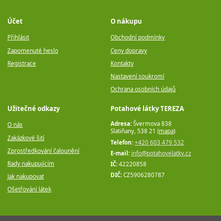
Účet
O nákupu
Přihlásit
Obchodní podmínky
Zapomenuté heslo
Ceny dopravy
Registrace
Kontakty
Nastavení soukromí
Ochrana osobních údajů
Užitečné odkazy
Potahové látky TEREZA
Adresa:
Švermova 838
O nás
Slatiňany, 538 21 (
mapa
)
Zakázkové šití
Telefon:
+420 603 479 532
Zprostředkování čalounění
E-mail:
info@potahovelatky.cz
Rady nakupujícím
IČ:
42220858
DIČ:
CZ5906280787
Jak nakupovat
Ošetřování látek