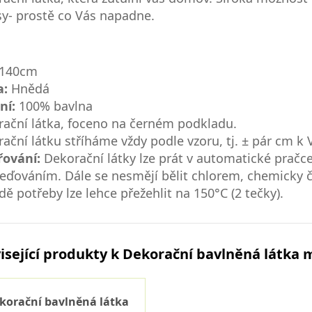
y- prostě co Vás napadne.
140cm
a:
Hnědá
ní:
100% bavlna
ační látka, foceno na černém podkladu.
ační látku stříháme vždy podle vzoru, tj. ± pár cm 
řování:
Dekorační látky lze prát v automatické pračce
eďováním. Dále se nesmějí bělit chlorem, chemicky či
dě potřeby lze lehce přežehlit na 150°C (2 tečky).
isející produkty k Dekorační bavlněná látka
korační bavlněná látka