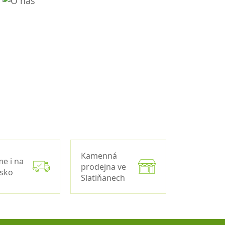
Kamenná
me i na
prodejna ve
nsko
Slatiňanech