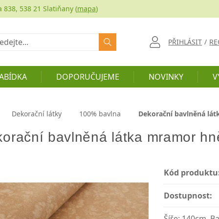
a 838, 538 21 Slatiňany (
mapa
)
at
PŘIHLÁSIT
/
RE
ABÍDKA
DOPORUČUJEME
NOVINKY
V
Dekorační látky
100% bavlna
Dekorační bavlněná lá
orační bavlněná látka mramor hn
Kód produktu
Dostupnost:
Šíře: 140cm, B