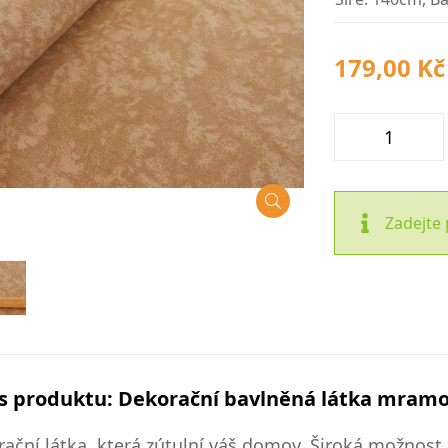
179,00 Kč
Zadejte 
s produktu: Dekorační bavlněná látka mram
ační látka, která zútulní váš domov. Široká možnost p