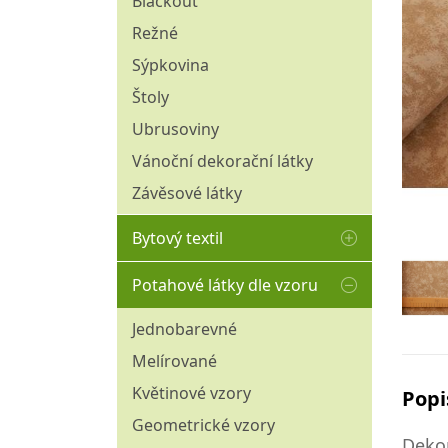
Blackout
Síť
Omyvatelné - aqua clean
Režné
Vitrážové
Pružné
Sýpkovina
30 cm
Voálové
Přírodní
Štoly
45 cm
Vyšívané
Tištěné
Ubrusoviny
50 - 60 cm
Žakárové
Tkané hladké (bez vlasu)
70 - 120 cm
Vánoční dekorační látky
Provázkové
Tkané plyše
Závěsové látky
Vitrážové tyčky
Umělá kožešina
Záclonové řasící stuhy
Bytový textil
Venkovní (nepromokavé)
Žinylkové
Matracový chránič
Potahové látky dle vzoru
Polštáře
Jednobarevné
Povlaky na polštáře
Melírované
Povlečení
Květinové vzory
Popi
Přikrývky
Geometrické vzory
Dekor