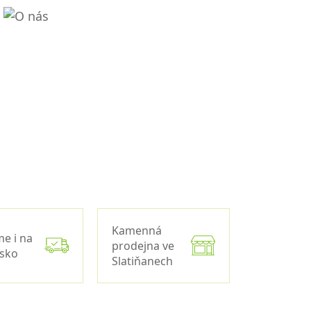
Kamenná
me i na
prodejna ve
nsko
Slatiňanech