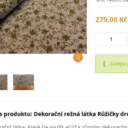
279,00 Kč
Zadejte 
s produktu: Dekorační režná látka Růžičky dr
ační látka, které lze využít ať již k různým dekorací