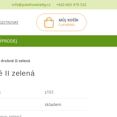
info@potahovelatky.cz
+420 603 479 532
MŮJ KOŠÍK
GISTROVAT
0 produktů
ÝPRODEJ
 drobné II zelená
 II zelená
:
z151
skladem
rva: zelená