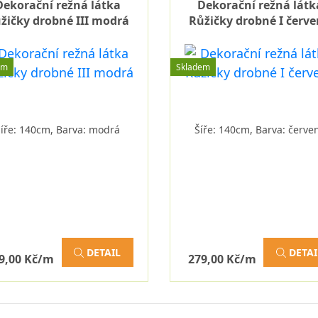
Dekorační režná látka
Dekorační režná látk
žičky drobné III modrá
Růžičky drobné I červ
em
Skladem
Šíře: 140cm, Barva: modrá
Šíře: 140cm, Barva: červe
DETAIL
DETAI
9,00 Kč/m
279,00 Kč/m