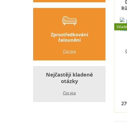
Rů
Sklad
Zprostředkování
čalounění
Číst více
Nejčastěji kladené
otázky
Číst více
27