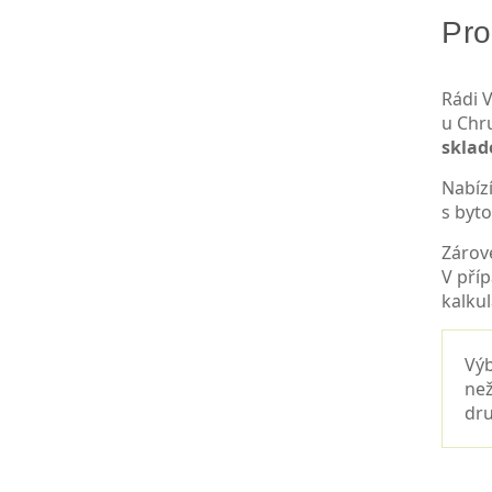
Pro
Rádi V
u Chr
skla
Nabíz
s byt
Zárov
V pří
kalkul
Výb
než
dru