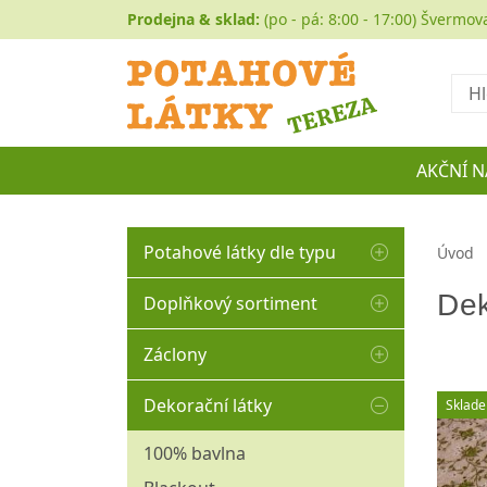
Prodejna & sklad:
(po - pá: 8:00 - 17:00) Švermov
Hled
AKČNÍ N
Potahové látky dle typu
Úvod
Autočalounění
Dek
Doplňkový sortiment
Buklé
Matracovina
Záclony
Koženka
Molitany
Hladké
Historické a gobelíny
Dekorační látky
Sklad
Ozdobné borty
Kusové
Manšestr
Ozdobné střapce
100% bavlna
Organza
Mikroplyše
Ozdobné šňůry