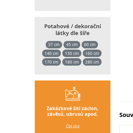
Potahové / dekorační
látky dle šíře
37 cm
45 cm
60 cm
140 cm
150 cm
160 cm
170 cm
180 cm
280 cm
Zakázkové šití záclon,
závěsů, ubrusů apod.
Souv
Číst více