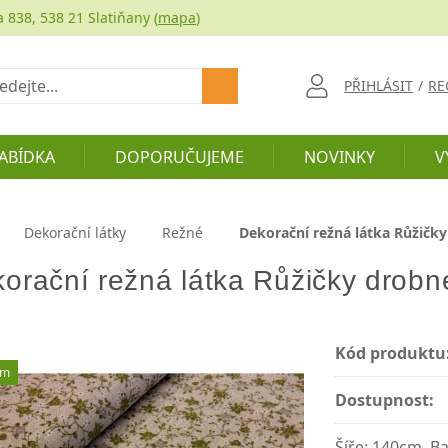
a 838, 538 21 Slatiňany (
mapa
)
at
PŘIHLÁSIT
/
RE
ABÍDKA
DOPORUČUJEME
NOVINKY
V
Dekorační látky
Režné
Dekorační režná látka Růžičky
orační režná látka Růžičky drobné
Kód produktu
em
Dostupnost:
Šíře: 140cm, Ba