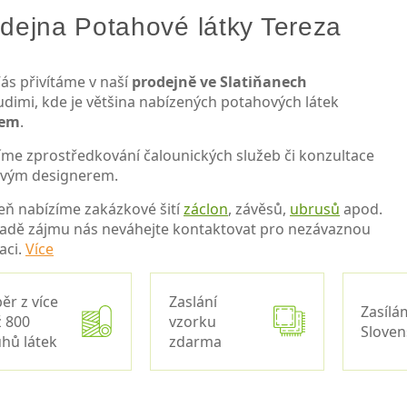
dejna Potahové látky Tereza
ás přivítáme v naší
prodejně ve Slatiňanech
udimi, kde je většina nabízených potahových látek
dem
.
íme zprostředkování čalounických služeb či konzultace
ovým designerem.
eň nabízíme zakázkové šití
záclon
, závěsů,
ubrusů
apod.
padě zájmu nás neváhejte kontaktovat pro nezávaznou
aci.
Více
ěr z více
Zaslání
Zasílá
 800
vzorku
Slove
hů látek
zdarma