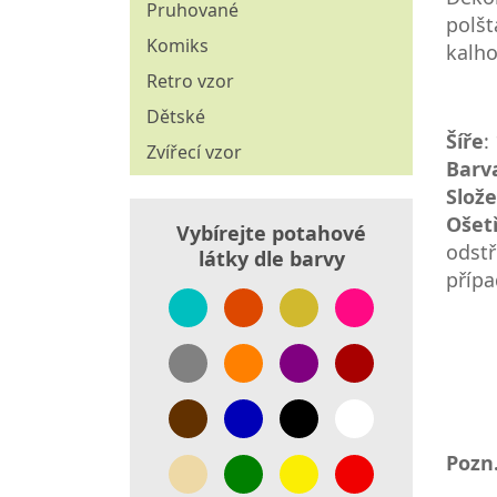
Pruhované
polšt
Komiks
kalho
Retro vzor
Dětské
Šíře
:
Zvířecí vzor
Barv
Slože
Ošet
Vybírejte potahové
odstř
látky dle barvy
přípa
Pozn.