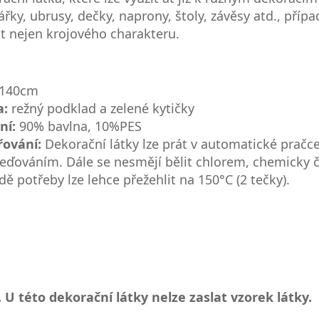
ářky, ubrusy, dečky, naprony, štoly, závěsy atd., příp
t nejen krojového charakteru.
 140cm
a:
režný podklad a zelené kytičky
ní:
90% bavlna, 10%PES
řování:
Dekorační látky lze prát v automatické pračce
eďováním. Dále se nesmějí bělit chlorem, chemicky či
dě potřeby lze lehce přežehlit na 150°C (2 tečky).
 U této dekorační látky nelze zaslat vzorek látky.