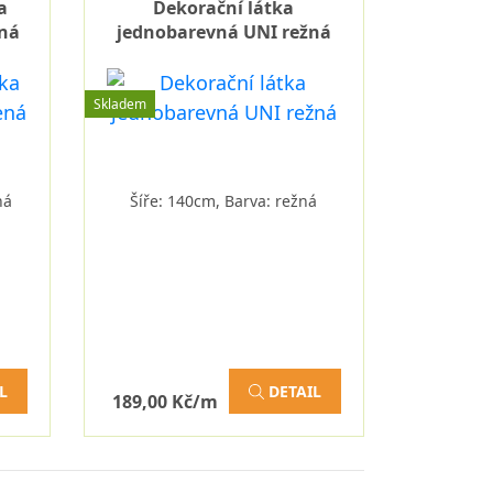
a
Dekorační látka
ená
jednobarevná UNI režná
Skladem
ná
Šíře: 140cm, Barva: režná
L
DETAIL
189,00 Kč/m