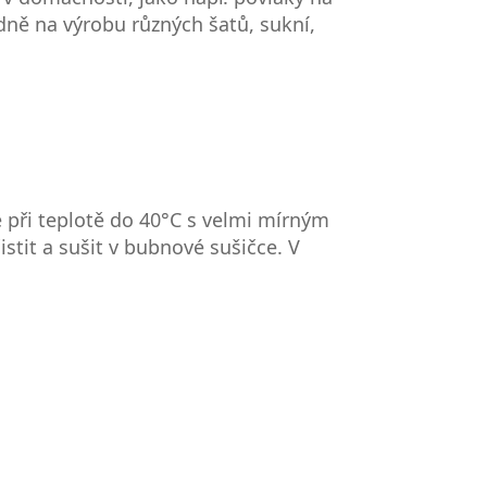
adně na výrobu různých šatů, sukní,
 při teplotě do 40°C s velmi mírným
stit a sušit v bubnové sušičce. V