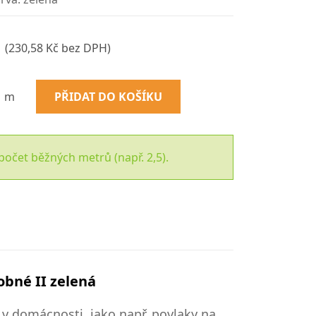
(230,58 Kč bez DPH)
m
PŘIDAT DO KOŠÍKU
počet běžných metrů (např. 2,5).
obné II zelená
m v domácnosti, jako např. povlaky na