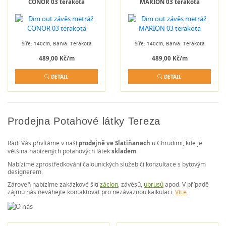
CONOR 03 terakota
MARION 03 terakota
Šíře: 140cm, Barva: Terakota
Šíře: 140cm, Barva: Terakota
489,00 Kč/m
489,00 Kč/m
DETAIL
DETAIL
Prodejna Potahové látky Tereza
Rádi Vás přivítáme v naší
prodejně ve Slatiňanech
u Chrudimi, kde je
většina nabízených potahových látek
skladem
.
Nabízíme zprostředkování čalounických služeb či konzultace s bytovým
designerem.
Zároveň nabízíme zakázkové šití
záclon
, závěsů,
ubrusů
apod. V případě
zájmu nás neváhejte kontaktovat pro nezávaznou kalkulaci.
Více