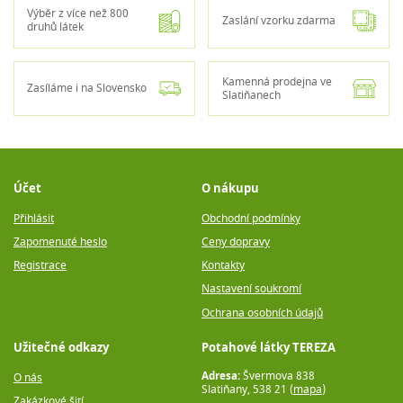
Výběr z více než 800
Zaslání vzorku zdarma
druhů látek
Kamenná prodejna ve
Zasíláme i na Slovensko
Slatiňanech
Účet
O nákupu
Přihlásit
Obchodní podmínky
Zapomenuté heslo
Ceny dopravy
Registrace
Kontakty
Nastavení soukromí
Ochrana osobních údajů
Užitečné odkazy
Potahové látky TEREZA
Adresa:
Švermova 838
O nás
Slatiňany, 538 21 (
mapa
)
Zakázkové šití