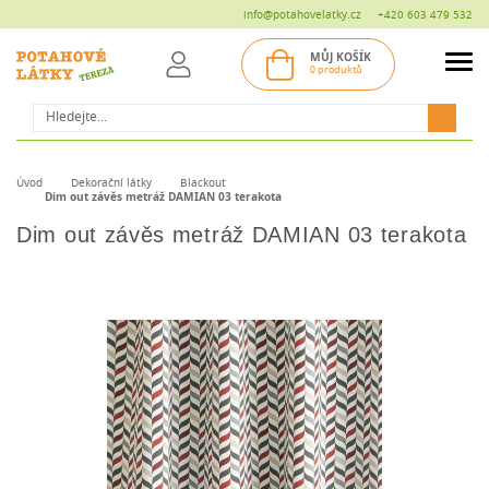
info@potahovelatky.cz
+420 603 479 532
MŮJ KOŠÍK
0 produktů
Hledat
Úvod
Dekorační látky
Blackout
Dim out závěs metráž DAMIAN 03 terakota
Dim out závěs metráž DAMIAN 03 terakota