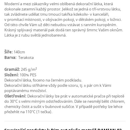
Moderní a mezi zákazníky velmi oblíbená dekorační látka, která
dokonale zatemní každý prostor. Jelikož se jedná o tří-vrstvou látku,
tak zvládnete udělat tmu tmoucí takřka kdekoliv- v kanceláři,
v promítací místnosti, v obývacím pokoji, v dětském pokoji, v ložnici.
Od této chvíle Vám už děti nebudou vstávat s ranním kuropěním.
Krásný splývavý materiál pak dodá ten správný šmrnc Vašim oknům.
Látka je z rubu světlá jednobarevná.
Šíře:
140cm
Barva:
Terakota
2
Gramáž:
245 g/m
Složení:
100% PES
Dekorační látka, foceno na černém podkladu.
Dekorační látku stříháme vždy podle vzoru, tj. ± pár cm k Vámi
poptávanému množství.
Ošetřování:
Dekorační látky lze prát v automatické pračce při teplotě
do 30°C s velmi mírným odstřeďováním. Dále se nesmějí bělit chlorem,
chemicky čistit a sušit v bubnové sušičce. V případě potřeby lze lehce
přežehlit na 110°C (1 tečka).