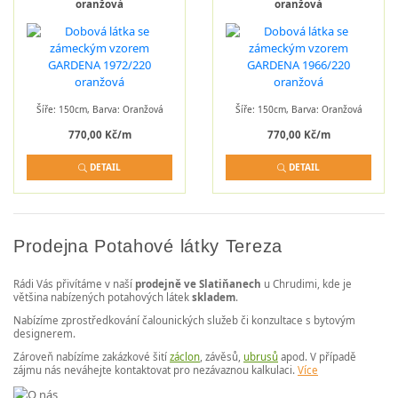
oranžová
oranžová
Šíře: 150cm, Barva: Oranžová
Šíře: 150cm, Barva: Oranžová
770,00 Kč/m
770,00 Kč/m
DETAIL
DETAIL
Prodejna Potahové látky Tereza
Rádi Vás přivítáme v naší
prodejně ve Slatiňanech
u Chrudimi, kde je
většina nabízených potahových látek
skladem
.
Nabízíme zprostředkování čalounických služeb či konzultace s bytovým
designerem.
Zároveň nabízíme zakázkové šití
záclon
, závěsů,
ubrusů
apod. V případě
zájmu nás neváhejte kontaktovat pro nezávaznou kalkulaci.
Více