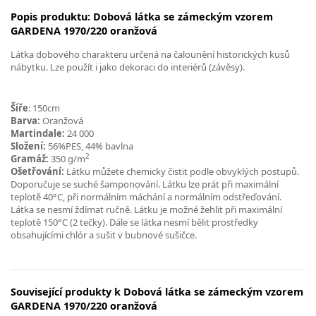
Popis produktu: Dobová látka se zámeckým vzorem
GARDENA 1970/220 oranžová
Látka dobového charakteru určená na čalounění historických kusů
nábytku. Lze použít i jako dekoraci do interiérů (závěsy).
Šíře
: 150cm
Barva:
Oranžová
Martindale:
24 000
Složení:
56%PES, 44% bavlna
2
Gramáž:
350 g/m
Ošetřování:
Látku můžete chemicky čistit podle obvyklých postupů.
Doporučuje se suché šamponování. Látku lze prát při maximální
teplotě 40°C, při normálním máchání a normálním odstřeďování.
Látka se nesmí ždímat ručně. Látku je možné žehlit při maximální
teplotě 150°C (2 tečky). Dále se látka nesmí bělit prostředky
obsahujícími chlór a sušit v bubnové sušičce.
Související produkty k Dobová látka se zámeckým vzorem
GARDENA 1970/220 oranžová