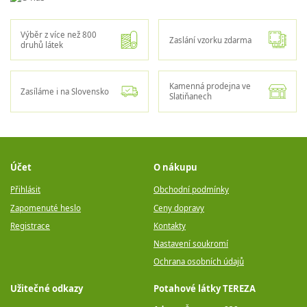
Výběr z více než 800
Zaslání vzorku zdarma
druhů látek
Kamenná prodejna ve
Zasíláme i na Slovensko
Slatiňanech
Účet
O nákupu
Přihlásit
Obchodní podmínky
Zapomenuté heslo
Ceny dopravy
Registrace
Kontakty
Nastavení soukromí
Ochrana osobních údajů
Užitečné odkazy
Potahové látky TEREZA