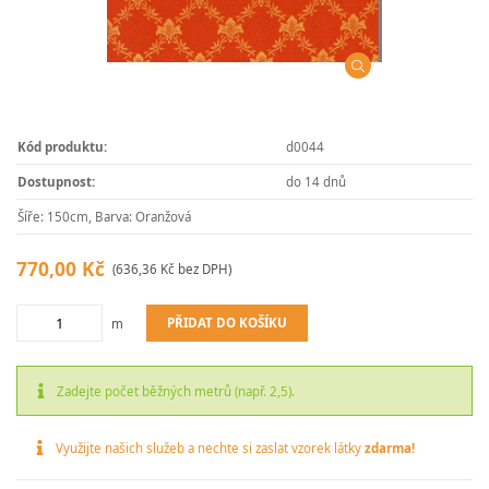
Kód produktu:
d0044
Dostupnost:
do 14 dnů
Šíře: 150cm, Barva: Oranžová
770,00 Kč
(636,36 Kč bez DPH)
PŘIDAT DO KOŠÍKU
m
Zadejte počet běžných metrů (např. 2,5).
Využijte našich služeb a nechte si zaslat vzorek látky
zdarma!