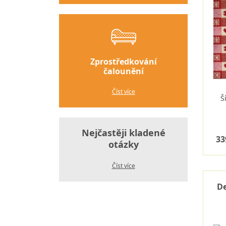
Zprostředkování
čalounění
Číst více
Š
Nejčastěji kladené
33
otázky
Číst více
De