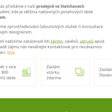
ás přivítáme v naší
prodejně ve Slatiňanech
udimi, kde je většina nabízených potahových látek
dem
.
íme zprostředkování čalounických služeb či konzultace
ovým designerem.
eň nabízíme zakázkové šití
záclon
, závěsů,
ubrusů
apod.
padě zájmu nás neváhejte kontaktovat pro nezávaznou
aci.
Více
ěr z více
Zaslání
Zasílá
 800
vzorku
Slove
hů látek
zdarma