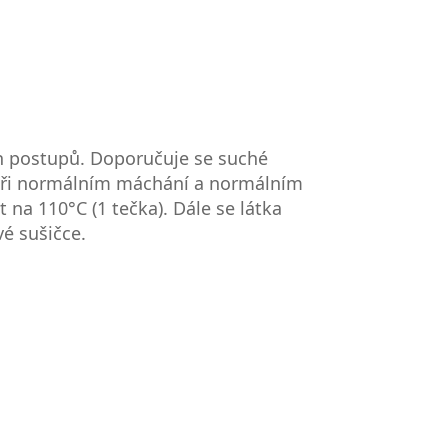
h postupů. Doporučuje se suché
 při normálním máchání a normálním
 na 110°C (1 tečka). Dále se látka
vé sušičce.