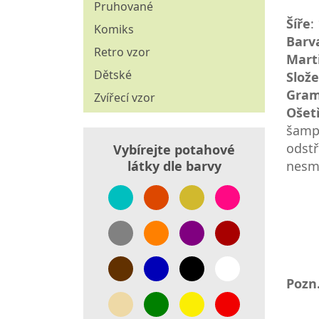
Pruhované
Šíře
:
Komiks
Barv
Retro vzor
Mart
Dětské
Slože
Gram
Zvířecí vzor
Ošet
šampo
odstř
Vybírejte potahové
nesmí
látky dle barvy
Pozn.