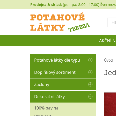
Prodejna & sklad:
(po - pá: 8:00 - 17:00) Švermov
Hled
AKČNÍ N
Potahové látky dle typu
Úvod
Autočalounění
Jed
Doplňkový sortiment
Buklé
Matracovina
Záclony
Koženka
Molitany
Hladké
Historické a gobelíny
Dekorační látky
Ozdobné borty
Kusové
Manšestr
Ozdobné střapce
100% bavlna
Organza
Mikroplyše
Ozdobné šňůry