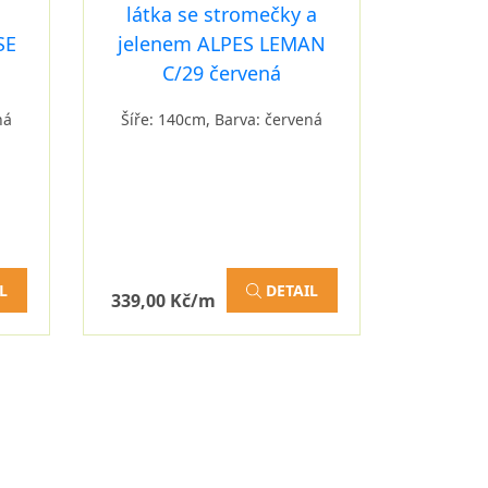
ná
Šíře: 140cm, Barva: červená
L
DETAIL
339,00 Kč/m