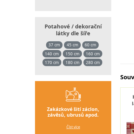
Potahové / dekorační
látky dle šíře
37 cm
45 cm
60 cm
140 cm
150 cm
160 cm
170 cm
180 cm
280 cm
Souv
Zakázkové šití záclon,
závěsů, ubrusů apod.
Číst více