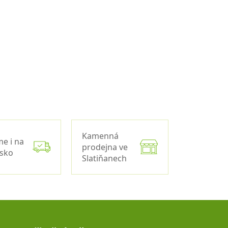
Kamenná
me i na
prodejna ve
nsko
Slatiňanech