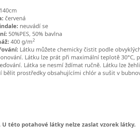
 140cm
a:
červená
indale:
neuvádí se
ní:
50%PES, 50% bavlna
2
áž:
400 g/m
řování:
Látku můžete chemicky čistit podle obvyklýc
nování. Látku lze prát při maximální teplotě 30°C,
eďování. Látka se nesmí ždímat ručně. Látku lze žehlit
 bělit prostředky obsahujícími chlór a sušit v bubno
 U této potahové látky nelze zaslat vzorek látky.