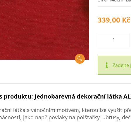
339,00 Kč
Zadejte 
s produktu: Jednobarevná dekorační látka AL
ační látka s vánočním motivem, kterou lze využít p
ácnosti, jako např. povlaky na polštářky, ubrusy, dečk