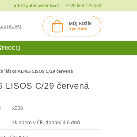
info@potahovelatky.cz
+420 603 479 532
MŮJ KOŠÍK
GISTROVAT
0 produktů
ÝPRODEJ
ní látka ALPES LISOS C/29 červená
S LISOS C/29 červená
:
x008
skladem v ČR, dodání 4-6 dnů
arva: červená