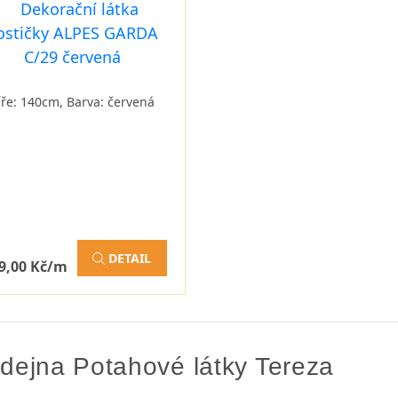
íře: 140cm, Barva: červená
DETAIL
9,00 Kč/m
dejna Potahové látky Tereza