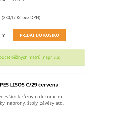
(280,17 Kč bez DPH)
m
PŘIDAT DO KOŠÍKU
počet běžných metrů (např. 2,5).
PES LISOS C/29 červená
ředevším k různým dekoracím
y, naprony, štoly, závěsy atd.