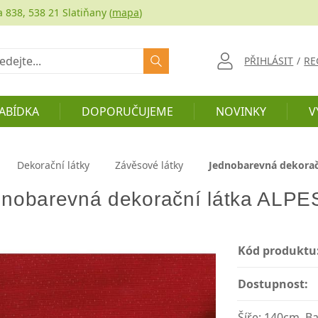
a 838, 538 21 Slatiňany (
mapa
)
at
PŘIHLÁSIT
/
RE
ABÍDKA
DOPORUČUJEME
NOVINKY
V
Dekorační látky
Závěsové látky
Jednobarevná dekorač
nobarevná dekorační látka ALPE
Kód produktu
Dostupnost:
Šíře: 140cm, B