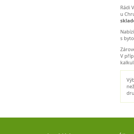
Rádi V
u Chr
skla
Nabíz
s byt
Zárov
V pří
kalkul
Výb
než
dru