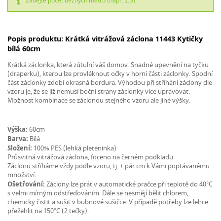
Zadejte počet běžných metrů (např. 2,5).
Popis produktu: Krátká vitrážová záclona 11443 Kytičky
bílá 60cm
Krátká záclonka, která zútulní váš domov. Snadné upevnění na tyčku
(draperku), kterou lze provléknout očky v horní části záclonky. Spodní
část záclonky zdobí okrasná bordura. Výhodou při stříhání záclony dle
vzoru je, že se již nemusí boční strany záclonky více upravovat.
Možnost kombinace se záclonou stejného vzoru ale jiné výšky.
Výška:
60cm
Barva:
Bílá
Složení:
100% PES (lehká pleteninka)
Průsvitná vitrážová záclona, foceno na černém podkladu.
Záclonu stříháme vždy podle vzoru, tj. ± pár cm k Vámi poptávanému
množství.
Ošetřování:
Záclony lze prát v automatické pračce při teplotě do 40°C
s velmi mírným odstřeďováním. Dále se nesmějí bělit chlorem,
chemicky čistit a sušit v bubnové sušičce. V případě potřeby lze lehce
přežehlit na 150°C (2 tečky).