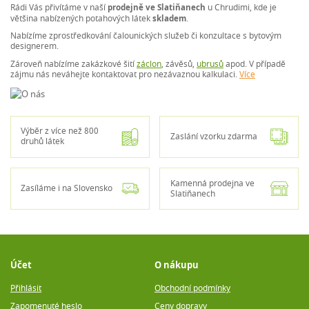
Rádi Vás přivítáme v naší
prodejně ve Slatiňanech
u Chrudimi, kde je
většina nabízených potahových látek
skladem
.
Nabízíme zprostředkování čalounických služeb či konzultace s bytovým
designerem.
Zároveň nabízíme zakázkové šití
záclon
, závěsů,
ubrusů
apod. V případě
zájmu nás neváhejte kontaktovat pro nezávaznou kalkulaci.
Více
Výběr z více než 800
Zaslání vzorku zdarma
druhů látek
Kamenná prodejna ve
Zasíláme i na Slovensko
Slatiňanech
Účet
O nákupu
Přihlásit
Obchodní podmínky
Zapomenuté heslo
Ceny dopravy