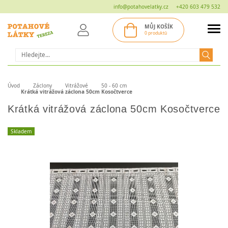
info@potahovelatky.cz
+420 603 479 532
MŮJ KOŠÍK
0 produktů
Hledat
Úvod
Záclony
Vitrážové
50 - 60 cm
Krátká vitrážová záclona 50cm Kosočtverce
Krátká vitrážová záclona 50cm Kosočtverce
Skladem