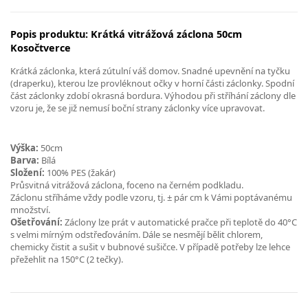
Popis produktu: Krátká vitrážová záclona 50cm
Kosočtverce
Krátká záclonka, která zútulní váš domov. Snadné upevnění na tyčku
(draperku), kterou lze provléknout očky v horní části záclonky. Spodní
část záclonky zdobí okrasná bordura. Výhodou při stříhání záclony dle
vzoru je, že se již nemusí boční strany záclonky více upravovat.
Výška:
50cm
Barva:
Bílá
Složení:
100% PES (žakár)
Průsvitná vitrážová záclona, foceno na černém podkladu.
Záclonu stříháme vždy podle vzoru, tj. ± pár cm k Vámi poptávanému
množství.
Ošetřování:
Záclony lze prát v automatické pračce při teplotě do 40°C
s velmi mírným odstřeďováním. Dále se nesmějí bělit chlorem,
chemicky čistit a sušit v bubnové sušičce. V případě potřeby lze lehce
přežehlit na 150°C (2 tečky).