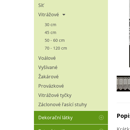
Omyvatelné - aqua clean
Síť
Pružné
Vitrážové
Přírodní
30 cm
Tištěné
45 cm
50 - 60 cm
Tkané hladké (bez vlasu)
70 - 120 cm
Tkané plyše
Voálové
Umělá kožešina
Vyšívané
Venkovní (nepromokavé)
Žakárové
Žinylkové
Provázkové
Vitrážové tyčky
Záclonové řasící stuhy
Popi
Dekorační látky
Krátk
100% bavlna