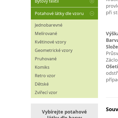
Bytový textil
provl
Blackout
Matracový chránič
při s
Potahové látky dle vzoru
Režné
Polštáře
Sýpkovina
Jednobarevné
Povlaky na polštáře
Štoly
Výšk
Melírované
Povlečení
Barv
Ubrusoviny
Květinové vzory
Přikrývky
Slože
Vánoční dekorační látky
Geometrické vzory
Průsv
Závěsové látky
Pruhované
Záclo
Ošet
Komiks
odstř
Retro vzor
přípa
Dětské
Zvířecí vzor
Souv
Vybírejte potahové
látky dle barvy