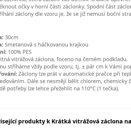
éknout očky v horní části záclonky. Spodní část zác
tříhání záclony dle vzoru je, že se již nemusí boční st
a:
30cm
a:
Smetanová s háčkovanou krajkou
ní:
100% PES
itná vitrážová záclona, foceno na černém podkladu.
nu stříháme vždy podle vzoru, tj. ± pár cm k Vámi 
řování:
Záclony lze prát v automatické pračce při te
eďováním. Dále se nesmějí bělit chlorem, chemicky či
dě potřeby lze lehce přežehlit na 110°C (1 tečka).
isející produkty k Krátká vitrážová záclona n