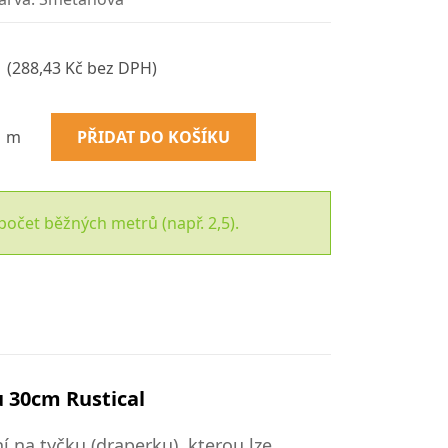
(288,43 Kč bez DPH)
m
PŘIDAT DO KOŠÍKU
počet běžných metrů (např. 2,5).
u 30cm Rustical
 na tyčku (draperku), kterou lze