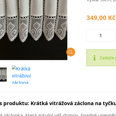
349,00 Kč
Zadejte 
s produktu: Krátká vitrážová záclona na tyčk
á záclonka, která zútulní váš domov. Snadné upevnění