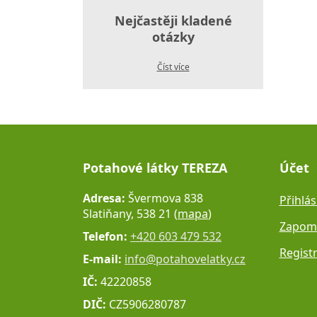
Nejčastěji kladené
otázky
Číst více
Potahové látky TEREZA
Účet
Adresa:
Švermova 838
Přihlás
Slatiňany, 538 21 (
mapa
)
Zapome
Telefon:
+420 603 479 532
Regist
E-mail:
info@potahovelatky.cz
IČ:
42220858
DIČ:
CZ5906280787