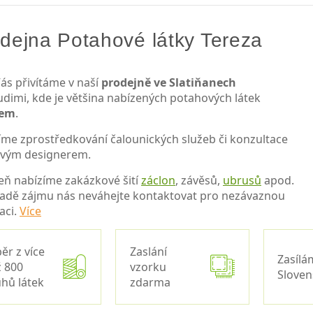
dejna Potahové látky Tereza
ás přivítáme v naší
prodejně ve Slatiňanech
udimi, kde je většina nabízených potahových látek
dem
.
íme zprostředkování čalounických služeb či konzultace
ovým designerem.
eň nabízíme zakázkové šití
záclon
, závěsů,
ubrusů
apod.
padě zájmu nás neváhejte kontaktovat pro nezávaznou
aci.
Více
ěr z více
Zaslání
Zasílá
 800
vzorku
Slove
hů látek
zdarma