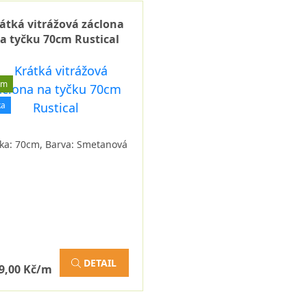
átká vitrážová záclona
a tyčku 70cm Rustical
em
ka
ka: 70cm, Barva: Smetanová
DETAIL
9,00 Kč/m