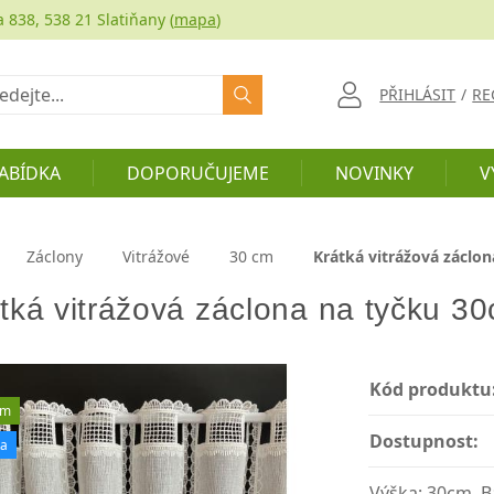
a 838, 538 21 Slatiňany (
mapa
)
at
PŘIHLÁSIT
/
RE
ABÍDKA
DOPORUČUJEME
NOVINKY
V
Záclony
Vitrážové
30 cm
Krátká vitrážová záclon
tká vitrážová záclona na tyčku 30
Kód produktu
em
Dostupnost:
ka
Výška: 30cm, 