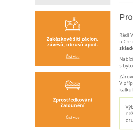
Pro
Rádi V
Zakázkové šití záclon,
u Chr
závěsů, ubrusů apod.
skla
Číst více
Nabíz
s byt
Zárov
V pří
kalkul
Zprostředkování
čalounění
Výb
než
Číst více
dru