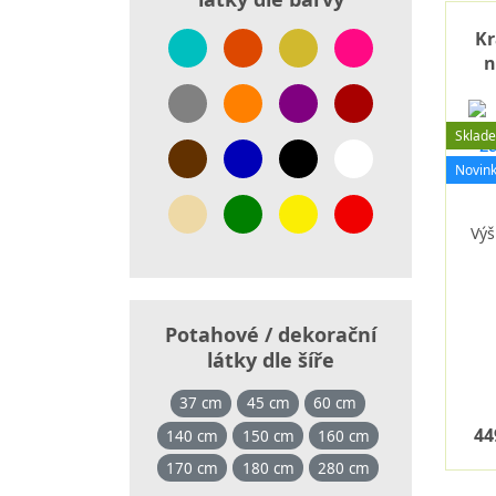
Kr
n
Sklad
Novin
Výš
Potahové / dekorační
látky dle šíře
37 cm
45 cm
60 cm
44
140 cm
150 cm
160 cm
170 cm
180 cm
280 cm