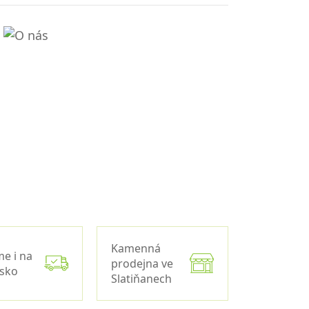
Kamenná
me i na
prodejna ve
nsko
Slatiňanech