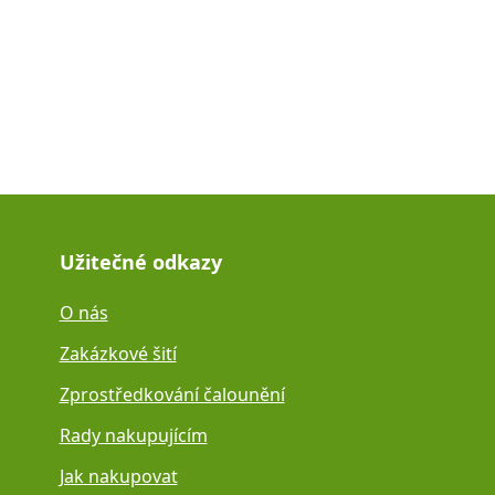
Užitečné odkazy
O nás
Zakázkové šití
Zprostředkování čalounění
Rady nakupujícím
Jak nakupovat