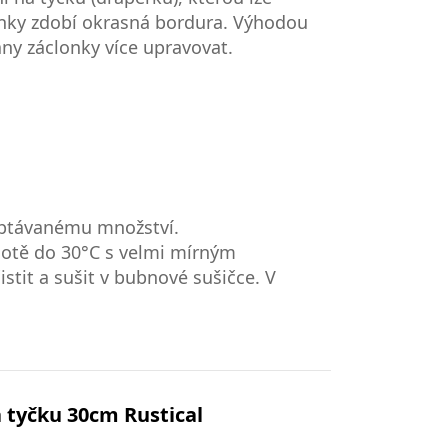
lonky zdobí okrasná bordura. Výhodou
rany záclonky více upravovat.
poptávanému množství.
plotě do 30°C s velmi mírným
stit a sušit v bubnové sušičce. V
a tyčku 30cm Rustical