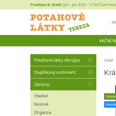
Prodejna & sklad:
(po - pá: 8:00 - 17:00) Švermov
Hled
AKČNÍ N
Potahové látky dle typu
Úvod
Autočalounění
Krá
Doplňkový sortiment
Buklé
Matracovina
Záclony
Koženka
Molitany
Historické a gobelíny
Hladké
Sklad
Ozdobné borty
Manšestr
Kusové
Novin
Ozdobné střapce
Mikroplyše
Organza
Ozdobné šňůry