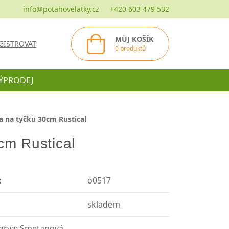
info@potahovelatky.cz
+420 603 479 532
MŮJ KOŠÍK
GISTROVAT
0 produktů
ÝPRODEJ
a na tyčku 30cm Rustical
cm Rustical
:
o0517
skladem
Barva: Smetanová