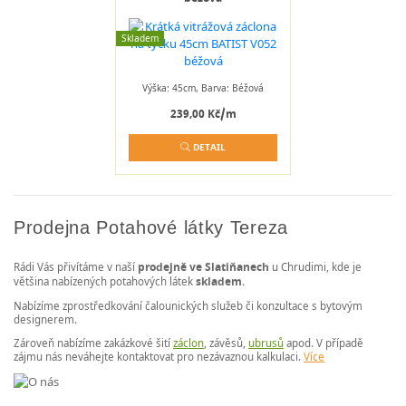
Skladem
Výška: 45cm, Barva: Béžová
239,00 Kč/m
DETAIL
Prodejna Potahové látky Tereza
Rádi Vás přivítáme v naší
prodejně ve Slatiňanech
u Chrudimi, kde je
většina nabízených potahových látek
skladem
.
Nabízíme zprostředkování čalounických služeb či konzultace s bytovým
designerem.
Zároveň nabízíme zakázkové šití
záclon
, závěsů,
ubrusů
apod. V případě
zájmu nás neváhejte kontaktovat pro nezávaznou kalkulaci.
Více