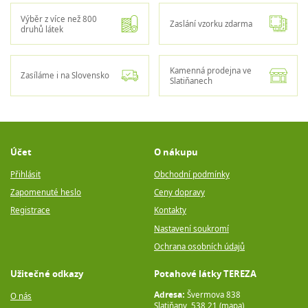
Výběr z více než 800
Zaslání vzorku zdarma
druhů látek
Kamenná prodejna ve
Zasíláme i na Slovensko
Slatiňanech
Účet
O nákupu
Přihlásit
Obchodní podmínky
Zapomenuté heslo
Ceny dopravy
Registrace
Kontakty
Nastavení soukromí
Ochrana osobních údajů
Užitečné odkazy
Potahové látky TEREZA
Adresa:
Švermova 838
O nás
Slatiňany, 538 21 (
mapa
)