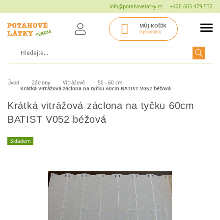
info@potahovelatky.cz
+420 603 479 532
MŮJ KOŠÍK
0 produktů
Hledat
Úvod
Záclony
Vitrážové
50 - 60 cm
Krátká vitrážová záclona na tyčku 60cm BATIST V052 béžová
Krátká vitrážová záclona na tyčku 60cm
BATIST V052 béžová
Skladem