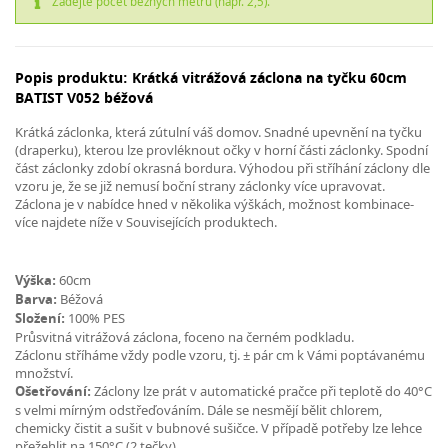
Zadejte počet běžných metrů (např. 2,5).
Popis produktu: Krátká vitrážová záclona na tyčku 60cm
BATIST V052 béžová
Krátká záclonka, která zútulní váš domov. Snadné upevnění na tyčku
(draperku), kterou lze provléknout očky v horní části záclonky. Spodní
část záclonky zdobí okrasná bordura. Výhodou při stříhání záclony dle
vzoru je, že se již nemusí boční strany záclonky více upravovat.
Záclona je v nabídce hned v několika výškách, možnost kombinace-
více najdete níže v Souvisejících produktech.
Výška:
60cm
Barva:
Béžová
Složení:
100% PES
Průsvitná vitrážová záclona, foceno na černém podkladu.
Záclonu stříháme vždy podle vzoru, tj. ± pár cm k Vámi poptávanému
množství.
Ošetřování:
Záclony lze prát v automatické pračce při teplotě do 40°C
s velmi mírným odstřeďováním. Dále se nesmějí bělit chlorem,
chemicky čistit a sušit v bubnové sušičce. V případě potřeby lze lehce
přežehlit na 150°C (2 tečky).