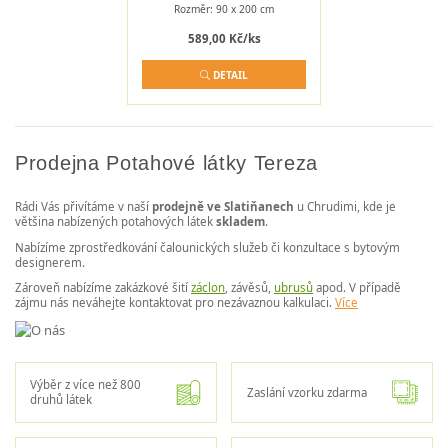
Rozměr: 90 x 200 cm
589,00 Kč/ks
DETAIL
Prodejna Potahové látky Tereza
Rádi Vás přivítáme v naší
prodejně ve Slatiňanech
u Chrudimi, kde je
většina nabízených potahových látek
skladem
.
Nabízíme zprostředkování čalounických služeb či konzultace s bytovým
designerem.
Zároveň nabízíme zakázkové šití
záclon
, závěsů,
ubrusů
apod. V případě
zájmu nás neváhejte kontaktovat pro nezávaznou kalkulaci.
Více
Výběr z více než 800
Zaslání vzorku zdarma
druhů látek