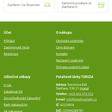
Kamenná prodejna ve
Zasíláme i na Slovensko
Slatiňanech
Účet
O nákupu
Přihlásit
Obchodní podmínky
Zapomenuté heslo
Ceny dopravy
Registrace
Kontakty
Nastavení soukromí
Ochrana osobních údajů
Užitečné odkazy
Potahové látky TEREZA
Adresa:
Švermova 838
O nás
Slatiňany, 538 21 (
mapa
)
Zakázkové šití
Telefon:
+420 603 479 532
Zprostředkování čalounění
E-mail:
info@potahovelatky.cz
Rady nakupujícím
IČ:
42220858
DIČ:
CZ5906280787
Jak nakupovat