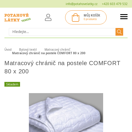
info@potahovelatky.cz
+420 603 479 532
MŮJ KOŠÍK
0 produktů
Hledat
Úvod
Bytový textil
Matracový chránič
Matracový chránič na postele COMFORT 80 x 200
Matracový chránič na postele COMFORT
80 x 200
Skladem