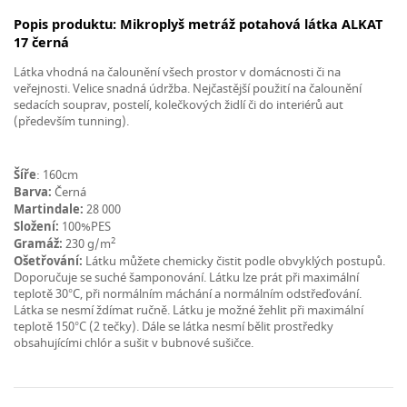
Popis produktu: Mikroplyš metráž potahová látka ALKAT
17 černá
Látka vhodná na čalounění všech prostor v domácnosti či na
veřejnosti. Velice snadná údržba. Nejčastější použití na čalounění
sedacích souprav, postelí, kolečkových židlí či do interiérů aut
(především tunning).
Šíře
: 160cm
Barva:
Černá
Martindale:
28 000
Složení:
100%PES
2
Gramáž:
230 g/m
Ošetřování:
Látku můžete chemicky čistit podle obvyklých postupů.
Doporučuje se suché šamponování. Látku lze prát při maximální
teplotě 30°C, při normálním máchání a normálním odstřeďování.
Látka se nesmí ždímat ručně. Látku je možné žehlit při maximální
teplotě 150°C (2 tečky). Dále se látka nesmí bělit prostředky
obsahujícími chlór a sušit v bubnové sušičce.