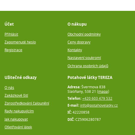
Účet
O nákupu
Přihlásit
Obchodní podmínky
Zapomenuté heslo
Ceny dopravy
Registrace
Kontakty
Nastavení soukromí
Ochrana osobních údajů
Užitečné odkazy
Potahové látky TEREZA
Adresa:
Švermova 838
O nás
Slatiňany, 538 21 (
mapa
)
Zakázkové šití
Telefon:
+420 603 479 532
Zprostředkování čalounění
E-mail:
info@potahovelatky.cz
Rady nakupujícím
IČ:
42220858
Jak nakupovat
DIČ:
CZ5906280787
Ošetřování látek