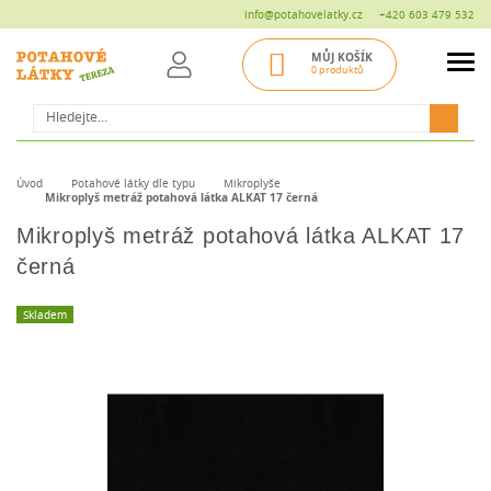
info@potahovelatky.cz
+420 603 479 532
MŮJ KOŠÍK
0 produktů
Hledat
Úvod
Potahové látky dle typu
Mikroplyše
Mikroplyš metráž potahová látka ALKAT 17 černá
Mikroplyš metráž potahová látka ALKAT 17
černá
Skladem