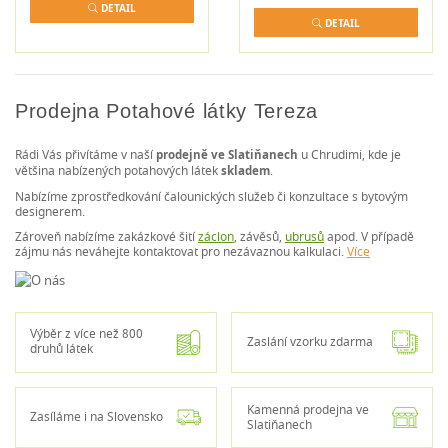
DETAIL
DETAIL
Prodejna Potahové látky Tereza
Rádi Vás přivítáme v naší
prodejně ve Slatiňanech
u Chrudimi, kde je
většina nabízených potahových látek
skladem
.
Nabízíme zprostředkování čalounických služeb či konzultace s bytovým
designerem.
Zároveň nabízíme zakázkové šití
záclon
, závěsů,
ubrusů
apod. V případě
zájmu nás neváhejte kontaktovat pro nezávaznou kalkulaci.
Více
Výběr z více než 800
Zaslání vzorku zdarma
druhů látek
Kamenná prodejna ve
Zasíláme i na Slovensko
Slatiňanech