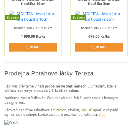
tloušťka 10cm
tloušťka 3cm
Skladem
Skladem
Rozměr: 100 x 200 x 10 cm
Rozměr: 100 x 200 x 3 cm
1 990,00 Kč/ks
679,00 Kč/ks
DETAIL
DETAIL
Prodejna Potahové látky Tereza
Rádi Vás přivítáme v naší
prodejně ve Slatiňanech
u Chrudimi, kde je
většina nabízených potahových látek
skladem
.
Nabízíme zprostředkování čalounických služeb či konzultace s bytovým
designerem.
Zároveň nabízíme zakázkové šití
záclon
, závěsů,
ubrusů
apod. V případě
zájmu nás neváhejte kontaktovat pro nezávaznou kalkulaci.
Více