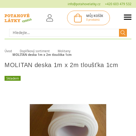
info@potahovelatky.cz
+420 603 479 532
MŮJ KOŠÍK
0 produktů
Hledat
Úvod
Doplňkový sortiment
Molitany
MOLITAN deska 1m x 2m tloušťka 1cm
MOLITAN deska 1m x 2m tloušťka 1cm
Skladem