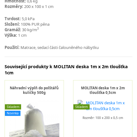
Hmotnost:
0,6 kg
Rozměry:
200 x 100 x 1 cm
Tvrdost:
5,0 kPa
Složení:
100% PUR pěna
3
Gramáž:
30 kg/m
Výška:
1 cm
Použití:
Matrace, sedací části čalouněného nábytku
Související produkty k MOLITAN deska 1m x 2m tloušťka
1cm
Náhradní výplň do polštářů
MOLITAN deska 1m x 2m
kuličky 500g
tloušťka 0,5cm
Skladem
Skladem
Novinka
Rozměr: 100 x 200 x 0,5 cm