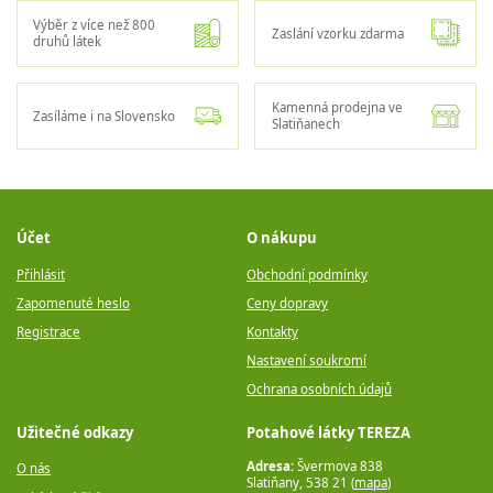
Výběr z více než 800
Zaslání vzorku zdarma
druhů látek
Kamenná prodejna ve
Zasíláme i na Slovensko
Slatiňanech
Účet
O nákupu
Přihlásit
Obchodní podmínky
Zapomenuté heslo
Ceny dopravy
Registrace
Kontakty
Nastavení soukromí
Ochrana osobních údajů
Užitečné odkazy
Potahové látky TEREZA
Adresa:
Švermova 838
O nás
Slatiňany, 538 21 (
mapa
)