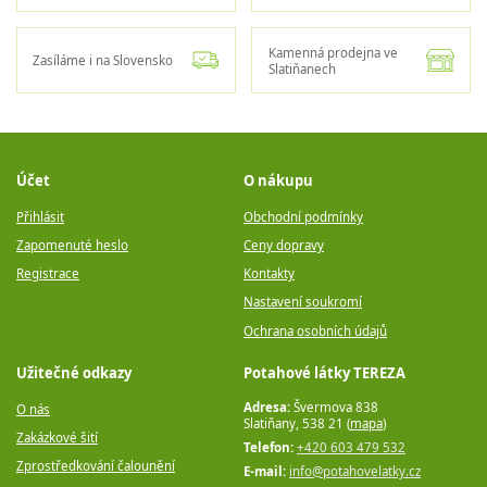
Kamenná prodejna ve
Zasíláme i na Slovensko
Slatiňanech
Účet
O nákupu
Přihlásit
Obchodní podmínky
Zapomenuté heslo
Ceny dopravy
Registrace
Kontakty
Nastavení soukromí
Ochrana osobních údajů
Užitečné odkazy
Potahové látky TEREZA
Adresa:
Švermova 838
O nás
Slatiňany, 538 21 (
mapa
)
Zakázkové šití
Telefon:
+420 603 479 532
Zprostředkování čalounění
E-mail:
info@potahovelatky.cz