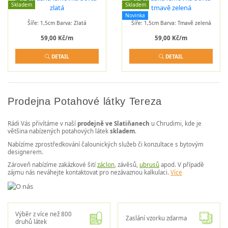
Skladem
Skladem
Novinka
Šíře: 1,5cm Barva: Zlatá
Šíře: 1,5cm Barva: Tmavě zelená
59,00 Kč/m
59,00 Kč/m
DETAIL
DETAIL
Prodejna Potahové látky Tereza
Rádi Vás přivítáme v naší
prodejně ve Slatiňanech
u Chrudimi, kde je
většina nabízených potahových látek
skladem
.
Nabízíme zprostředkování čalounických služeb či konzultace s bytovým
designerem.
Zároveň nabízíme zakázkové šití
záclon
, závěsů,
ubrusů
apod. V případě
zájmu nás neváhejte kontaktovat pro nezávaznou kalkulaci.
Více
Výběr z více než 800
Zaslání vzorku zdarma
druhů látek