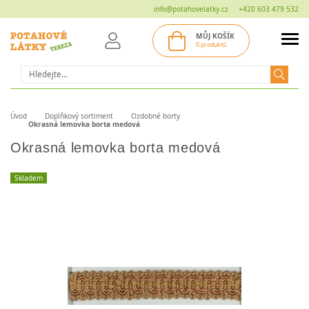
info@potahovelatky.cz
+420 603 479 532
MŮJ KOŠÍK
0 produktů
Hledat
Úvod
Doplňkový sortiment
Ozdobné borty
Okrasná lemovka borta medová
Okrasná lemovka borta medová
Skladem