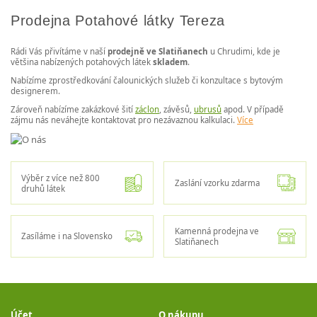
Prodejna Potahové látky Tereza
Rádi Vás přivítáme v naší
prodejně ve Slatiňanech
u Chrudimi, kde je
většina nabízených potahových látek
skladem
.
Nabízíme zprostředkování čalounických služeb či konzultace s bytovým
designerem.
Zároveň nabízíme zakázkové šití
záclon
, závěsů,
ubrusů
apod. V případě
zájmu nás neváhejte kontaktovat pro nezávaznou kalkulaci.
Více
Výběr z více než 800
Zaslání vzorku zdarma
druhů látek
Kamenná prodejna ve
Zasíláme i na Slovensko
Slatiňanech
Účet
O nákupu