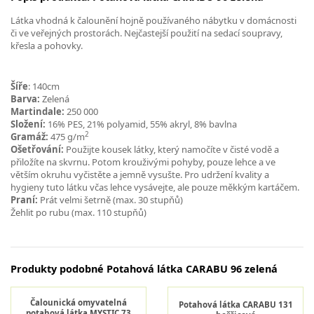
Látka vhodná k čalounění hojně používaného nábytku v domácnosti
či ve veřejných prostorách. Nejčastejší použití na sedací soupravy,
křesla a pohovky.
Šíře
: 140cm
Barva:
Zelená
Martindale:
250 000
Složení:
16% PES, 21% polyamid, 55% akryl, 8% bavlna
2
Gramáž:
475 g/m
Ošetřování:
Použijte kousek látky, který namočíte v čisté vodě a
přiložíte na skvrnu. Potom krouživými pohyby, pouze lehce a ve
větším okruhu vyčistěte a jemně vysušte. Pro udržení kvality a
hygieny tuto látku včas lehce vysávejte, ale pouze měkkým kartáčem.
Praní:
Prát velmi šetrně (max. 30 stupňů)
Žehlit po rubu (max. 110 stupňů)
Produkty podobné Potahová látka CARABU 96 zelená
Čalounická omyvatelná
Potahová látka CARABU 131
potahová látka MYSTIC 73