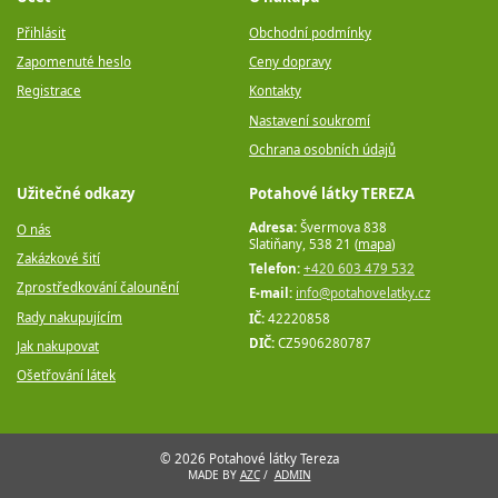
Přihlásit
Obchodní podmínky
Zapomenuté heslo
Ceny dopravy
Registrace
Kontakty
Nastavení soukromí
Ochrana osobních údajů
Užitečné odkazy
Potahové látky TEREZA
Adresa:
Švermova 838
O nás
Slatiňany, 538 21 (
mapa
)
Zakázkové šití
Telefon:
+420 603 479 532
Zprostředkování čalounění
E-mail:
info@potahovelatky.cz
Rady nakupujícím
IČ:
42220858
DIČ:
CZ5906280787
Jak nakupovat
Ošetřování látek
© 2026 Potahové látky Tereza
MADE BY
AZC
/
ADMIN