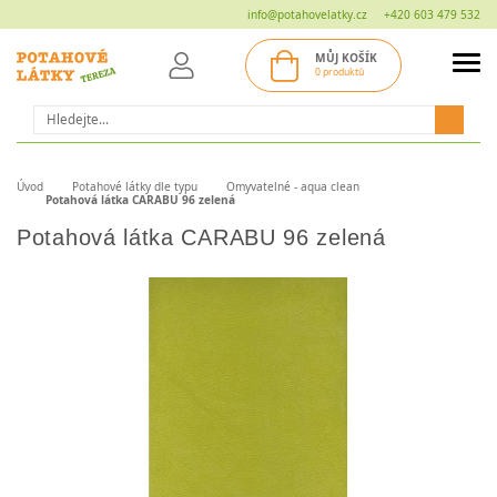
info@potahovelatky.cz
+420 603 479 532
MŮJ KOŠÍK
0 produktů
Hledat
Úvod
Potahové látky dle typu
Omyvatelné - aqua clean
Potahová látka CARABU 96 zelená
Potahová látka CARABU 96 zelená