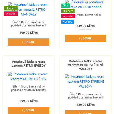
Akce
Skladem
Skladem
Výprodej
Šíře: 140cm, Barva: Hnědá
Výprodej
Novinka
Šíře: 140cm, Barva: světlý
podklad s ostatními barvami
349,00 Kč/m
440,00 Kč/m
399,00 Kč/m
DETAIL
DETAIL
Potahová látka s retro
Potahová látka s retro
vzorem RETRO STŘEDNÍ
vzorem RETRO HVĚZDY
VÁLEČKY
Šíře: 140cm, Barva: světlý
podklad s ostatními barvami
Šíře: 140cm, Barva: světlý
podklad s ostatními barvami
399,00 Kč/m
389,00 Kč/m
DETAIL