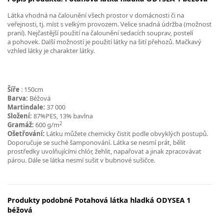
Látka vhodná na čalounění všech prostor v domácnosti či na
veřejnosti, tj. míst s velkým provozem. Velice snadná údržba (možnost
praní). Nejčastější použití na čalounění sedacích souprav, postelí
a pohovek. Další možností je použití látky na šití přehozů. Mačkavý
vzhled látky je charakter látky.
Šíře
: 150cm
Barva:
Béžová
Martindale:
37 000
Složení:
87%PES, 13% bavlna
2
Gramáž:
600 g/m
Ošetřování:
Látku můžete chemicky čistit podle obvyklých postupů.
Doporučuje se suché šamponování. Látka se nesmí prát, bělit
prostředky uvolňujícími chlór, žehlit, napařovat a jinak zpracovávat
párou. Dále se látka nesmí sušit v bubnové sušičce.
Produkty podobné Potahová látka hladká ODYSEA 1
béžová