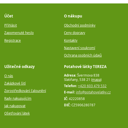
Účet
O nákupu
Přihlásit
Obchodní podmínky
Zapomenuté heslo
Ceny dopravy
Registrace
Kontakty
Nastavení soukromí
Ochrana osobních údajů
Užitečné odkazy
Potahové látky TEREZA
Adresa:
Švermova 838
O nás
Slatiňany, 538 21 (
mapa
)
Zakázkové šití
Telefon:
+420 603 479 532
Zprostředkování čalounění
E-mail:
info@potahovelatky.cz
Rady nakupujícím
IČ:
42220858
DIČ:
CZ5906280787
Jak nakupovat
Ošetřování látek