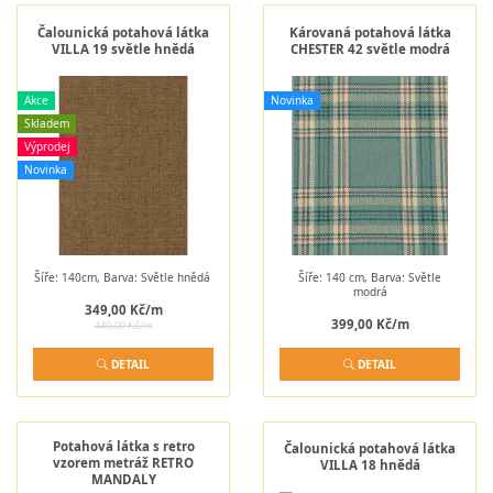
Čalounická potahová látka
Károvaná potahová látka
VILLA 19 světle hnědá
CHESTER 42 světle modrá
Akce
Novinka
Skladem
Výprodej
Novinka
Šíře: 140cm, Barva: Světle hnědá
Šíře: 140 cm, Barva: Světle
modrá
349,00 Kč/m
399,00 Kč/m
440,00 Kč/m
DETAIL
DETAIL
Potahová látka s retro
Čalounická potahová látka
vzorem metráž RETRO
VILLA 18 hnědá
MANDALY