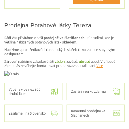
DETAIL
Prodejna Potahové látky Tereza
Rádi Vás přivítáme v naší
prodejně ve Slatiňanech
u Chrudimi, kde je
většina nabízených potahových látek
skladem
.
Nabízíme zprostředkování čalounických služeb či konzultace s bytovým
designerem.
Zároveň nabízíme zakázkové šití
záclon
, závěsů,
ubrusů
apod. V případě
zájmu nás neváhejte kontaktovat pro nezávaznou kalkulaci.
Více
Výběr z více než 800
Zaslání vzorku zdarma
druhů látek
Kamenná prodejna ve
Zasíláme i na Slovensko
Slatiňanech