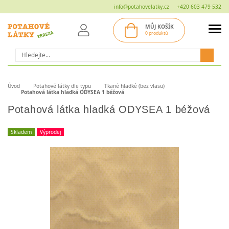
info@potahovelatky.cz
+420 603 479 532
MŮJ KOŠÍK
0 produktů
Hledat
Úvod
Potahové látky dle typu
Tkané hladké (bez vlasu)
Potahová látka hladká ODYSEA 1 béžová
Potahová látka hladká ODYSEA 1 béžová
Skladem
Výprodej