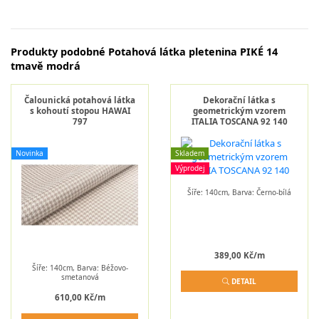
Produkty podobné Potahová látka pletenina PIKÉ 14
tmavě modrá
Čalounická potahová látka
Dekorační látka s
s kohoutí stopou HAWAI
geometrickým vzorem
797
ITALIA TOSCANA 92 140
Novinka
Skladem
Výprodej
Šíře: 140cm, Barva: Černo-bílá
389,00 Kč/m
Šíře: 140cm, Barva: Béžovo-
smetanová
DETAIL
610,00 Kč/m