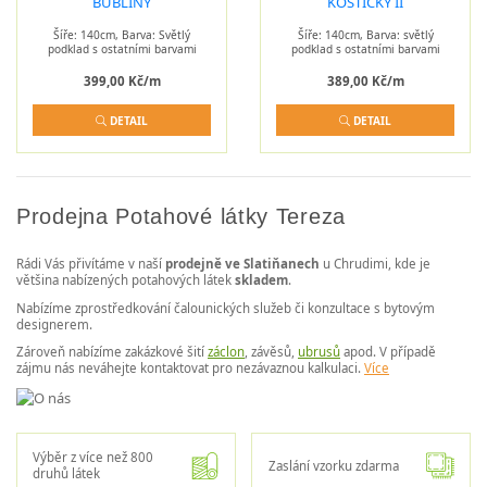
Šíře: 140cm, Barva: Světlý
Šíře: 140cm, Barva: světlý
podklad s ostatními barvami
podklad s ostatními barvami
399,00 Kč/m
389,00 Kč/m
DETAIL
DETAIL
Prodejna Potahové látky Tereza
Rádi Vás přivítáme v naší
prodejně ve Slatiňanech
u Chrudimi, kde je
většina nabízených potahových látek
skladem
.
Nabízíme zprostředkování čalounických služeb či konzultace s bytovým
designerem.
Zároveň nabízíme zakázkové šití
záclon
, závěsů,
ubrusů
apod. V případě
zájmu nás neváhejte kontaktovat pro nezávaznou kalkulaci.
Více
Výběr z více než 800
Zaslání vzorku zdarma
druhů látek