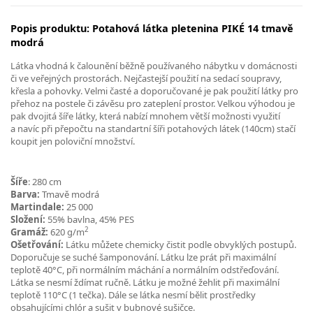
Popis produktu: Potahová látka pletenina PIKÉ 14 tmavě
modrá
Látka vhodná k čalounění běžně používaného nábytku v domácnosti
či ve veřejných prostorách. Nejčastejší použití na sedací soupravy,
křesla a pohovky. Velmi časté a doporučované je pak použití látky pro
přehoz na postele či závěsu pro zateplení prostor. Velkou výhodou je
pak dvojitá šíře látky, která nabízí mnohem větší možnosti využití
a navíc při přepočtu na standartní šíři potahových látek (140cm) stačí
koupit jen poloviční množství.
Šíře
: 280 cm
Barva:
Tmavě modrá
Martindale:
25 000
Složení:
55% bavlna, 45% PES
2
Gramáž:
620 g/m
Ošetřování:
Látku můžete chemicky čistit podle obvyklých postupů.
Doporučuje se suché šamponování. Látku lze prát při maximální
teplotě 40°C, při normálním máchání a normálním odstřeďování.
Látka se nesmí ždímat ručně. Látku je možné žehlit při maximální
teplotě 110°C (1 tečka). Dále se látka nesmí bělit prostředky
obsahujícími chlór a sušit v bubnové sušičce.