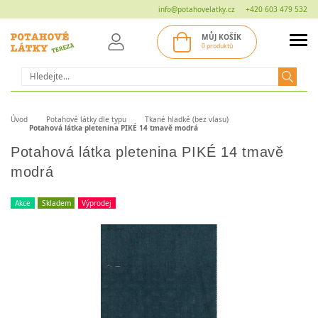
info@potahovelatky.cz
+420 603 479 532
MŮJ KOŠÍK
0 produktů
Hledat
Úvod
Potahové látky dle typu
Tkané hladké (bez vlasu)
Potahová látka pletenina PIKÉ 14 tmavě modrá
Potahová látka pletenina PIKÉ 14 tmavě
modrá
Akce
Skladem
Výprodej