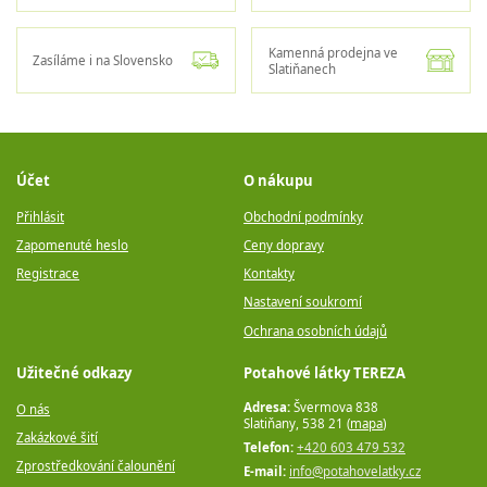
Kamenná prodejna ve
Zasíláme i na Slovensko
Slatiňanech
Účet
O nákupu
Přihlásit
Obchodní podmínky
Zapomenuté heslo
Ceny dopravy
Registrace
Kontakty
Nastavení soukromí
Ochrana osobních údajů
Užitečné odkazy
Potahové látky TEREZA
Adresa:
Švermova 838
O nás
Slatiňany, 538 21 (
mapa
)
Zakázkové šití
Telefon:
+420 603 479 532
Zprostředkování čalounění
E-mail:
info@potahovelatky.cz