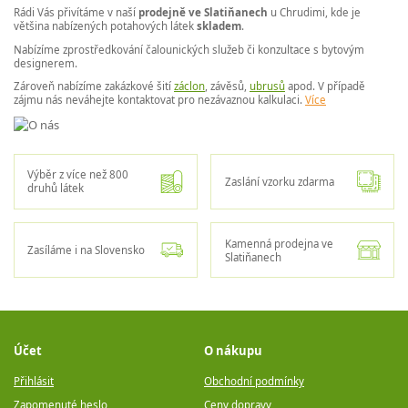
Rádi Vás přivítáme v naší
prodejně ve Slatiňanech
u Chrudimi, kde je
většina nabízených potahových látek
skladem
.
Nabízíme zprostředkování čalounických služeb či konzultace s bytovým
designerem.
Zároveň nabízíme zakázkové šití
záclon
, závěsů,
ubrusů
apod. V případě
zájmu nás neváhejte kontaktovat pro nezávaznou kalkulaci.
Více
Výběr z více než 800
Zaslání vzorku zdarma
druhů látek
Kamenná prodejna ve
Zasíláme i na Slovensko
Slatiňanech
Účet
O nákupu
Přihlásit
Obchodní podmínky
Zapomenuté heslo
Ceny dopravy