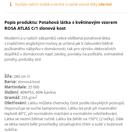
Využijte našich služeb a nechte si zaslat vzorek látky
zdarma!
Popis produktu: Potahová látka s květinovým vzorem
ROSA ATLAS C/1 slonová kost
Moderní a u našich zákazníků velice oblíbená potahová látka
s tradičními anglickými motivy je určená jak k čalounění běžně
pužívaného nábytku v domácnosti, tak pro výrobu dekoračních
doplňků v domácnosti např. závěsy, povlaky na polštáře, snímatelné
potahy, podušky atd.
Šíře
: 280 cm !!!
Barva:
slonová kost
Martindale:
25 000
Složení:
40%PES, 60% bavlna
2
Gramáž:
255 g/m
Ošetřování:
Látku můžete chemicky čistit podle obvyklých postupů.
Doporučuje se suché šamponování. Látku lze prát při maximální
teplotě 40°C, při normálním máchání a normálním odstřeďování.
Látka se nesmí ždímat ručně. Látku lze žehlit na 150°C (2 tečky). Dále
se látka nesmí bělit prostředky obsahujícími chlór a sušit v bubnové
sušičce.