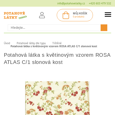
info@potahovelatky.cz
+420 603 479 532
MŮJ KOŠÍK
0 produktů
Hledat
Úvod
Potahové látky dle typu
Tištěné
Potahová látka s květinovým vzorem ROSA ATLAS C/1 slonová kost
Potahová látka s květinovým vzorem ROSA
ATLAS C/1 slonová kost