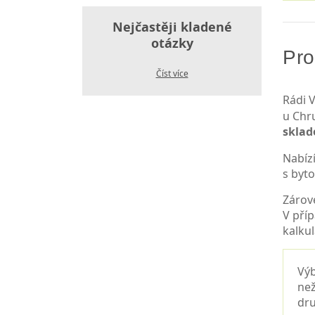
Nejčastěji kladené
otázky
Pro
Číst více
Rádi V
u Chr
skla
Nabíz
s byt
Zárov
V pří
kalkul
Výb
než
dru