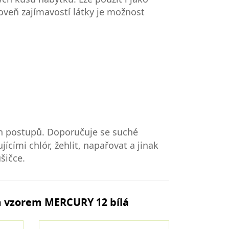
roveň zajímavostí látky je možnost
h postupů. Doporučuje se suché
ícími chlór, žehlit, napařovat a jinak
šičce.
m vzorem MERCURY 12 bílá