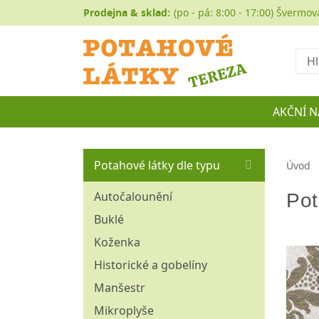
Prodejna & sklad:
(po - pá: 8:00 - 17:00) Švermov
Hled
AKČNÍ N
Potahové látky dle typu
Úvod
Autočalounění
Pot
Buklé
Koženka
Historické a gobelíny
Manšestr
Mikroplyše