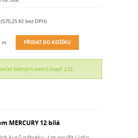
rva: Bílá
(570,25 Kč bez DPH)
PŘIDAT DO KOŠÍKU
m
počet běžných metrů (např. 2,5).
rem MERCURY 12 bílá
ch kusů nábytku. Lze použít i jako