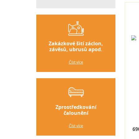
Zakázkové šití záclon,
závěsů, ubrusů apod.
Číst více
Zprostředkování
čalounění
Číst více
69