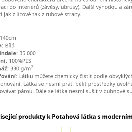
aci do interiérů (závěsy, ubrusy). Další výhodou a zá
tí jak z lícové tak z rubové strany.
 140cm
a:
Bílá
indale:
35 000
ní:
100%PES
2
áž:
330 g/m
řování:
Látku můžete chemicky čistit podle obvyklýc
nování. Látka se nesmí prát, bělit prostředky uvolňuj
ovávat párou. Dále se látka nesmí sušit v bubnové su
isející produkty k Potahová látka s moderní