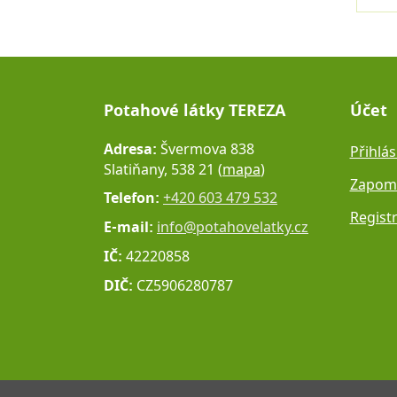
Potahové látky TEREZA
Účet
Adresa:
Švermova 838
Přihlás
Slatiňany, 538 21 (
mapa
)
Zapome
Telefon:
+420 603 479 532
Regist
E-mail:
info@potahovelatky.cz
IČ:
42220858
DIČ:
CZ5906280787