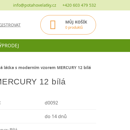
info@potahovelatky.cz
+420 603 479 532
MŮJ KOŠÍK
GISTROVAT
0 produktů
ÝPRODEJ
á látka s moderním vzorem MERCURY 12 bílá
 MERCURY 12 bílá
:
d0092
do 14 dnů