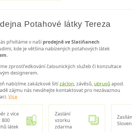
dejna Potahové látky Tereza
ás přivítáme v naší
prodejně ve Slatiňanech
udimi, kde je většina nabízených potahových látek
dem
.
íme zprostředkování čalounických služeb či konzultace
ovým designerem.
eň nabízíme zakázkové šití
záclon
, závěsů,
ubrusů
apod.
padě zájmu nás neváhejte kontaktovat pro nezávaznou
aci.
Více
ěr z více
Zaslání
Zasílá
 800
vzorku
Slove
hů látek
zdarma