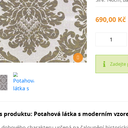
Šíře: 140cm, Ba
690,00 Kč
Zadejte 
s produktu: Potahová látka s moderním vzo
 dobového charakteru určená na čalounění historický