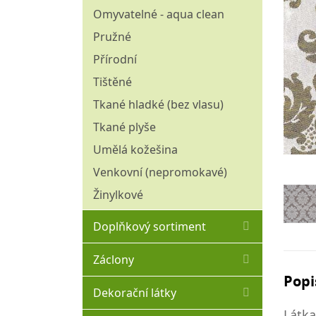
Omyvatelné - aqua clean
Pružné
Přírodní
Tištěné
Tkané hladké (bez vlasu)
Tkané plyše
Umělá kožešina
Venkovní (nepromokavé)
Žinylkové
Doplňkový sortiment
Matracovina
Záclony
Molitany
Popi
Hladké
Dekorační látky
Ozdobné borty
Kusové
Látka