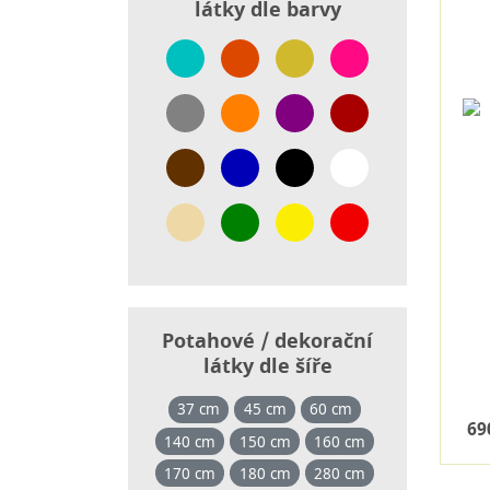
látky dle barvy
Potahové / dekorační
látky dle šíře
37 cm
45 cm
60 cm
69
140 cm
150 cm
160 cm
170 cm
180 cm
280 cm