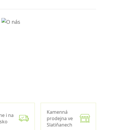
Kamenná
me i na
prodejna ve
nsko
Slatiňanech