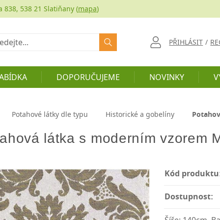
a 838, 538 21 Slatiňany (
mapa
)
at
PŘIHLÁSIT
/
RE
ABÍDKA
DOPORUČUJEME
NOVINKY
V
Potahové látky dle typu
Historické a gobelíny
Potahov
ahová látka s moderním vzorem
Kód produktu
Dostupnost: