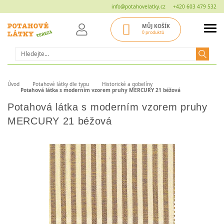
info@potahovelatky.cz
+420 603 479 532
MŮJ KOŠÍK
0 produktů
Hledat
Úvod
Potahové látky dle typu
Historické a gobelíny
Potahová látka s moderním vzorem pruhy MERCURY 21 béžová
Potahová látka s moderním vzorem pruhy
MERCURY 21 béžová