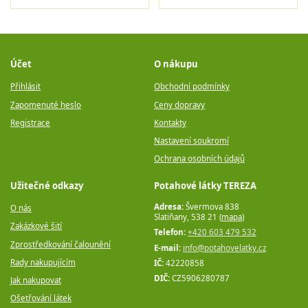
Účet
O nákupu
Přihlásit
Obchodní podmínky
Zapomenuté heslo
Ceny dopravy
Registrace
Kontakty
Nastavení soukromí
Ochrana osobních údajů
Užitečné odkazy
Potahové látky TEREZA
Adresa:
Švermova 838
O nás
Slatiňany, 538 21 (
mapa
)
Zakázkové šití
Telefon:
+420 603 479 532
Zprostředkování čalounění
E-mail:
info@potahovelatky.cz
Rady nakupujícím
IČ:
42220858
DIČ:
CZ5906280787
Jak nakupovat
Ošetřování látek