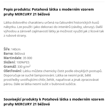
Popis produktu: Potahová látka s moderním vzorem
pruhy MERCURY 21 béžová
Látka dobového charakteru určená na čalounění historických kusů
nábytku. Lze použít i jako dekoraci do interiérů (závěsy, ubrusy). Další
výhodou a zároveň zajímavostí látky je možnost využití jak z lícové tak
z rubové strany.
Šíře
: 140cm
Barva:
Béžová
Martindale:
35 000
Složení:
100%PES
2
Gramáž:
330 g/m
Ošetřování:
Látku můžete chemicky čistit podle obvyklých postupů.
Doporučuje se suché šamponování. Látka se nesmí prát, bělit
prostředky uvolňujícími chlór, žehlit, napařovat a jinak zpracovávat
párou. Dále se látka nesmí sušit v bubnové sušičce.
Související produkty k Potahová látka s moderním vzorem
pruhy MERCURY 21 béžová