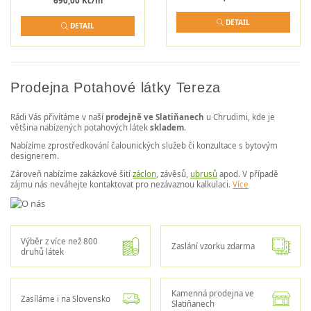
690,00 Kč/m
DETAIL
DETAIL
Prodejna Potahové látky Tereza
Rádi Vás přivítáme v naší
prodejně ve Slatiňanech
u Chrudimi, kde je
většina nabízených potahových látek
skladem
.
Nabízíme zprostředkování čalounických služeb či konzultace s bytovým
designerem.
Zároveň nabízíme zakázkové šití
záclon
, závěsů,
ubrusů
apod. V případě
zájmu nás neváhejte kontaktovat pro nezávaznou kalkulaci.
Více
Výběr z více než 800
Zaslání vzorku zdarma
druhů látek
Kamenná prodejna ve
Zasíláme i na Slovensko
Slatiňanech