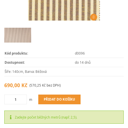
Kód produktu:
d0096
Dostupnost:
do 14 dnů
Šíře: 140cm, Barva: Béžová
690,00 Kč
(570,25 Kč bez DPH)
PŘIDAT DO KOŠÍKU
m
Zadejte počet běžných metrů (např. 2,5).