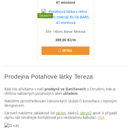
41 mintová
Skladem
Šíře: 140cm, Barva: Mintová
389,00 Kč/m
DETAIL
Prodejna Potahové látky Tereza
Rádi Vás přivítáme v naší
prodejně ve Slatiňanech
u Chrudimi, kde je
většina nabízených potahových látek
skladem
.
Nabízíme zprostředkování čalounických služeb či konzultace s bytovým
designerem.
Zároveň nabízíme zakázkové šití
záclon
, závěsů,
ubrusů
apod. V případě
zájmu nás neváhejte kontaktovat pro nezávaznou kalkulaci.
Více