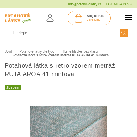
info@potahovelatky.cz
+420 603 479 532
MŮJ KOŠÍK
0 produktů
Hledat
Úvod
Potahové látky dle typu
Tkané hladké (bez vlasu)
Potahová látka s retro vzorem metráž RUTA AROA 41 mintová
Potahová látka s retro vzorem metráž
RUTA AROA 41 mintová
Skladem