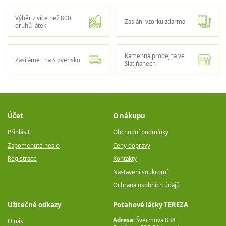
Výběr z více než 800
Zaslání vzorku zdarma
druhů látek
Kamenná prodejna ve
Zasíláme i na Slovensko
Slatiňanech
Účet
O nákupu
Přihlásit
Obchodní podmínky
Zapomenuté heslo
Ceny dopravy
Registrace
Kontakty
Nastavení soukromí
Ochrana osobních údajů
Užitečné odkazy
Potahové látky TEREZA
Adresa:
Švermova 838
O nás