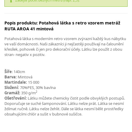
Zadejte počet běžných metrů (např. 2,5).
Popis produktu: Potahová látka s retro vzorem metráž
RUTA AROA 41 mintová
Potahová látka s moderním retro vzorem zvýrazní každý kus nábytku
ve vaší domácnosti. Naši zákazníci ji nejčastěji používají na čalounění
křesílek, pohovek či jen pro dekorační účely. Látku lze použít z obou
stran- negativ x pozitiv.
Šíře
: 140cm
Barva:
Mintová
Martindale:
15 000
Složení:
70%PES, 30% bavlna
2
Gramáž:
350 g/m
Ošetřování:
Látku můžete chemicky čistit podle obvyklých postupů.
Doporučuje se suché šamponování. Látku nelze prát. Látka se nesmí
ždímat ručně. Látku nelze žehlit. Dále se látka nesmí bělit prostředky
obsahujícími chlór a sušit v bubnové sušičce.