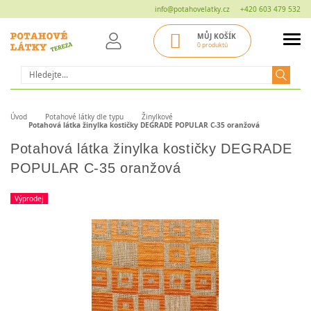
info@potahovelatky.cz
+420 603 479 532
MŮJ KOŠÍK
0 produktů
Hledat
Úvod
Potahové látky dle typu
Žinylkové
Potahová látka žinylka kostičky DEGRADE POPULAR C-35 oranžová
Potahová látka žinylka kostičky DEGRADE
POPULAR C-35 oranžová
Výprodej