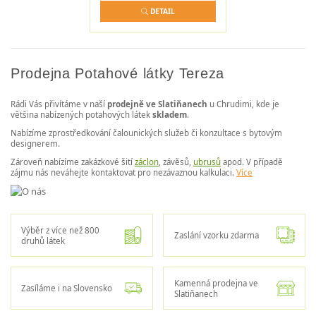
DETAIL
Prodejna Potahové látky Tereza
Rádi Vás přivítáme v naší
prodejně ve Slatiňanech
u Chrudimi, kde je
většina nabízených potahových látek
skladem
.
Nabízíme zprostředkování čalounických služeb či konzultace s bytovým
designerem.
Zároveň nabízíme zakázkové šití
záclon
, závěsů,
ubrusů
apod. V případě
zájmu nás neváhejte kontaktovat pro nezávaznou kalkulaci.
Více
Výběr z více než 800
Zaslání vzorku zdarma
druhů látek
Kamenná prodejna ve
Zasíláme i na Slovensko
Slatiňanech