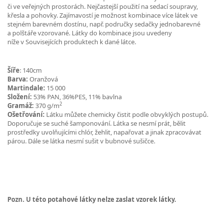
či ve veřejných prostorách. Nejčastejší použití na sedací soupravy,
křesla a pohovky. Zajímavostí je možnost kombinace více látek ve
stejném barevném dostínu, např. područky sedačky jednobarevné
a polštáře vzorované. Látky do kombinace jsou uvedeny
níže v Souvisejících produktech k dané látce.
Šíře
: 140cm
Barva:
Oranžová
Martindale:
15 000
Složení:
53% PAN, 36%PES, 11% bavlna
2
Gramáž:
370 g/m
Ošetřování:
Látku můžete chemicky čistit podle obvyklých postupů.
Doporučuje se suché šamponování. Látka se nesmí prát, bělit
prostředky uvolňujícími chlór, žehlit, napařovat a jinak zpracovávat
párou. Dále se látka nesmí sušit v bubnové sušičce.
Pozn. U této potahové látky nelze zaslat vzorek látky.