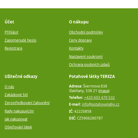
Účet
O nákupu
Přihlásit
Obchodní podmínky
Zapomenuté heslo
Ceny dopravy
Registrace
Kontakty
Nastavení soukromí
Ochrana osobních údajů
Užitečné odkazy
Potahové látky TEREZA
Adresa:
Švermova 838
O nás
Slatiňany, 538 21 (
mapa
)
Zakázkové šití
Telefon:
+420 603 479 532
Zprostředkování čalounění
E-mail:
info@potahovelatky.cz
Rady nakupujícím
IČ:
42220858
DIČ:
CZ5906280787
Jak nakupovat
Ošetřování látek