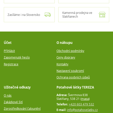
Kamenná prodejna ve
Zasíláme i na Slovensko
Slatiňanech
Účet
O nákupu
Přihlásit
Obchodní podmínky
Zapomenuté heslo
Ceny dopravy
Registrace
Kontakty
Nastavení soukromí
Ochrana osobních údajů
Užitečné odkazy
Potahové látky TEREZA
Adresa:
Švermova 838
O nás
Slatiňany, 538 21 (
mapa
)
Zakázkové šití
Telefon:
+420 603 479 532
Zprostředkování čalounění
E-mail:
info@potahovelatky.cz