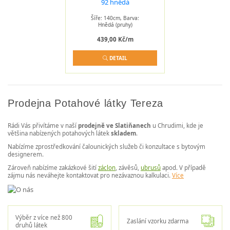
Šíře: 140cm, Barva:
Hnědá (pruhy)
439,00 Kč/m
DETAIL
Prodejna Potahové látky Tereza
Rádi Vás přivítáme v naší
prodejně ve Slatiňanech
u Chrudimi, kde je
většina nabízených potahových látek
skladem
.
Nabízíme zprostředkování čalounických služeb či konzultace s bytovým
designerem.
Zároveň nabízíme zakázkové šití
záclon
, závěsů,
ubrusů
apod. V případě
zájmu nás neváhejte kontaktovat pro nezávaznou kalkulaci.
Více
Výběr z více než 800
Zaslání vzorku zdarma
druhů látek