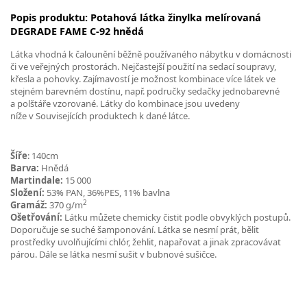
Popis produktu: Potahová látka žinylka melírovaná
DEGRADE FAME C-92 hnědá
Látka vhodná k čalounění běžně používaného nábytku v domácnosti
či ve veřejných prostorách. Nejčastejší použití na sedací soupravy,
křesla a pohovky. Zajímavostí je možnost kombinace více látek ve
stejném barevném dostínu, např. područky sedačky jednobarevné
a polštáře vzorované. Látky do kombinace jsou uvedeny
níže v Souvisejících produktech k dané látce.
Šíře
: 140cm
Barva:
Hnědá
Martindale:
15 000
Složení:
53% PAN, 36%PES, 11% bavlna
2
Gramáž:
370 g/m
Ošetřování:
Látku můžete chemicky čistit podle obvyklých postupů.
Doporučuje se suché šamponování. Látka se nesmí prát, bělit
prostředky uvolňujícími chlór, žehlit, napařovat a jinak zpracovávat
párou. Dále se látka nesmí sušit v bubnové sušičce.