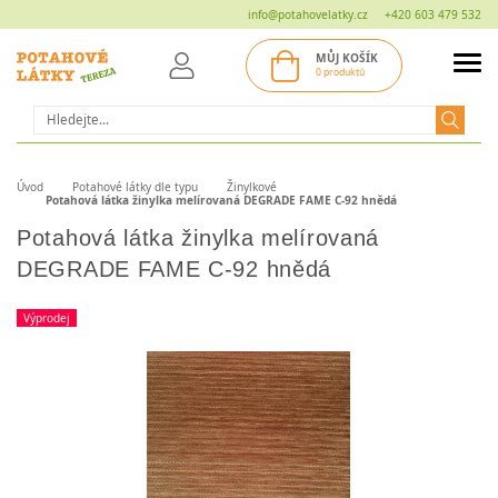
info@potahovelatky.cz
+420 603 479 532
MŮJ KOŠÍK
0 produktů
Hledat
Úvod
Potahové látky dle typu
Žinylkové
Potahová látka žinylka melírovaná DEGRADE FAME C-92 hnědá
Potahová látka žinylka melírovaná
DEGRADE FAME C-92 hnědá
Výprodej