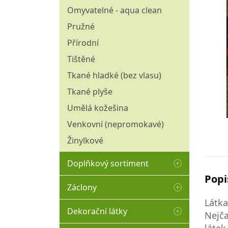
Omyvatelné - aqua clean
Pružné
Přírodní
Tištěné
Tkané hladké (bez vlasu)
Tkané plyše
Umělá kožešina
Venkovní (nepromokavé)
Žinylkové
Doplňkový sortiment
Popi
Matracovina
Záclony
Molitany
Látka
Hladké
Dekorační látky
Nejča
Ozdobné borty
Kusové