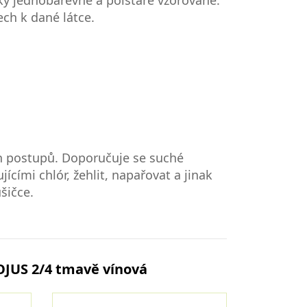
ky jednobarevné a polštáře vzorované.
ch k dané látce.
h postupů. Doporučuje se suché
ícími chlór, žehlit, napařovat a jinak
šičce.
OJUS 2/4 tmavě vínová