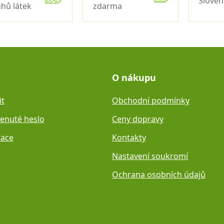
Slove
hů látek
zdarma
O nákupu
it
Obchodní podmínky
nuté heslo
Ceny dopravy
race
Kontakty
Nastavení soukromí
Ochrana osobních údajů