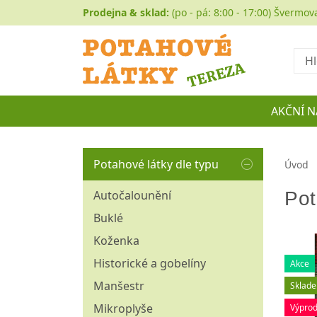
Prodejna & sklad:
(po - pá: 8:00 - 17:00) Švermov
Hled
AKČNÍ N
Potahové látky dle typu
Úvod
Pot
Autočalounění
Buklé
Koženka
Historické a gobelíny
Akce
Manšestr
Sklad
Mikroplyše
Výprod