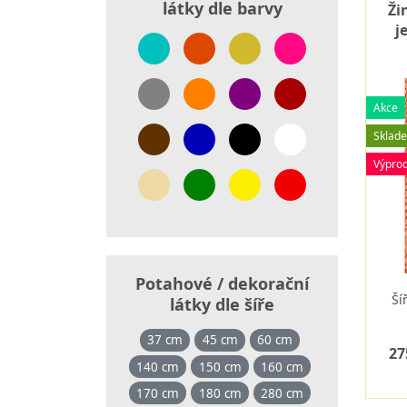
látky dle barvy
Ži
j
Akce
Sklad
Výprod
Potahové / dekorační
Ší
látky dle šíře
37 cm
45 cm
60 cm
27
140 cm
150 cm
160 cm
170 cm
180 cm
280 cm