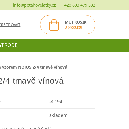
info@potahovelatky.cz
+420 603 479 532
MŮJ KOŠÍK
GISTROVAT
0 produktů
ÝPRODEJ
se vzorem NOJUS 2/4 tmavě vínová
2/4 tmavě vínová
:
e0194
skladem
arva: Vínová, tmavě šedá