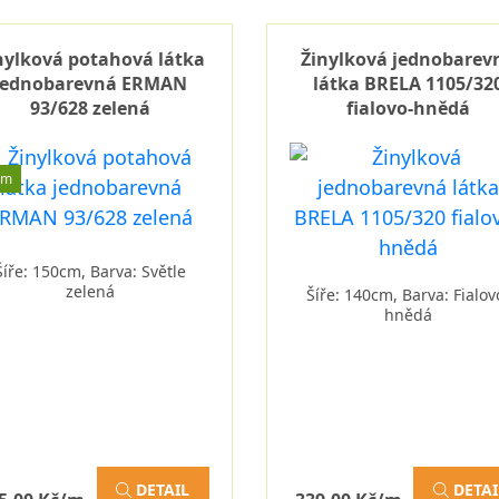
nylková potahová látka
Žinylková jednobarev
jednobarevná ERMAN
látka BRELA 1105/32
93/628 zelená
fialovo-hnědá
em
Šíře: 150cm, Barva: Světle
zelená
Šíře: 140cm, Barva: Fialov
hnědá
DETAIL
DETAI