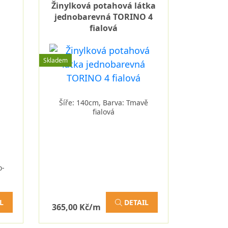
Žinylková potahová látka
jednobarevná TORINO 4
fialová
Skladem
Šíře: 140cm, Barva: Tmavě
fialová
o-
L
DETAIL
365,00 Kč/m