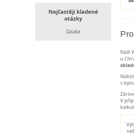
36
Nejčastěji kladené
otázky
Číst více
Pro
Rádi V
u Chr
skla
Nabíz
s byt
Zárov
V pří
kalkul
Výb
než