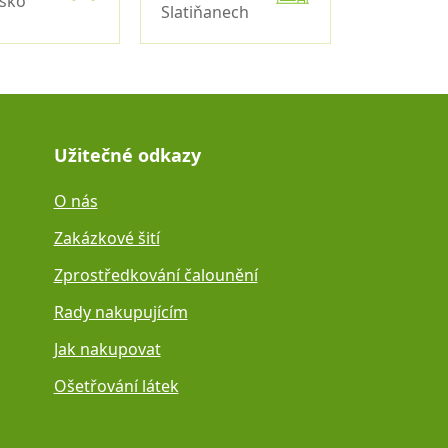
nsko
Slatiňanech
Užitečné odkazy
O nás
Zakázkové šití
Zprostředkování čalounění
Rady nakupujícím
Jak nakupovat
Ošetřování látek