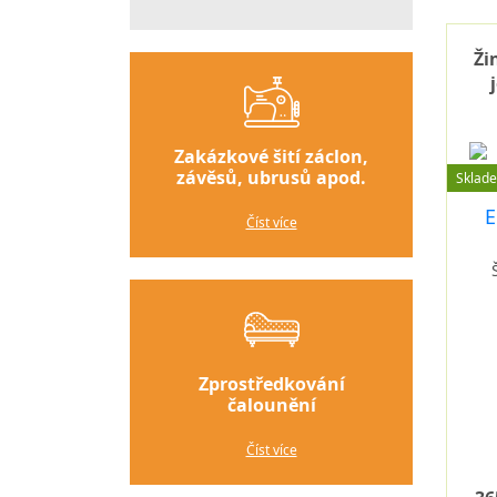
Ži
Zakázkové šití záclon,
závěsů, ubrusů apod.
Sklad
Číst více
Zprostředkování
čalounění
Číst více