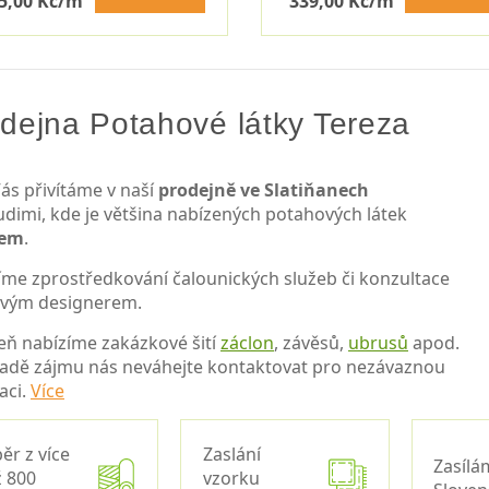
5,00 Kč/m
339,00 Kč/m
dejna Potahové látky Tereza
ás přivítáme v naší
prodejně ve Slatiňanech
udimi, kde je většina nabízených potahových látek
dem
.
íme zprostředkování čalounických služeb či konzultace
ovým designerem.
eň nabízíme zakázkové šití
záclon
, závěsů,
ubrusů
apod.
padě zájmu nás neváhejte kontaktovat pro nezávaznou
aci.
Více
ěr z více
Zaslání
Zasílá
 800
vzorku