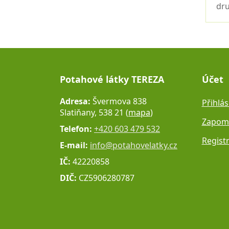
dru
Potahové látky TEREZA
Účet
Adresa:
Švermova 838
Přihlás
Slatiňany, 538 21 (
mapa
)
Zapome
Telefon:
+420 603 479 532
Regist
E-mail:
info@potahovelatky.cz
IČ:
42220858
DIČ:
CZ5906280787