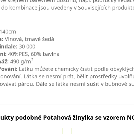
 ve stejném barevném dostínu, např. područky sedač
 do kombinace jsou uvedeny v Souvisejících produkte
 140cm
a:
Vínová, tmavě šedá
indale:
30 000
ní:
40%PES, 60% bavlna
2
áž:
490 g/m
řování:
Látku můžete chemicky čistit podle obvyklýc
nování. Látka se nesmí prát, bělit prostředky uvolňuj
ovávat párou. Dále se látka nesmí sušit v bubnové su
ukty podobné Potahová žinylka se vzorem N