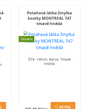
ná
Potahová látka žinylka
0
kostky MONTREAL 747
tmavě hnědá
Skladem
Šíře: 140cm, Barva: Tmavě
hnědá
o-
L
DETAIL