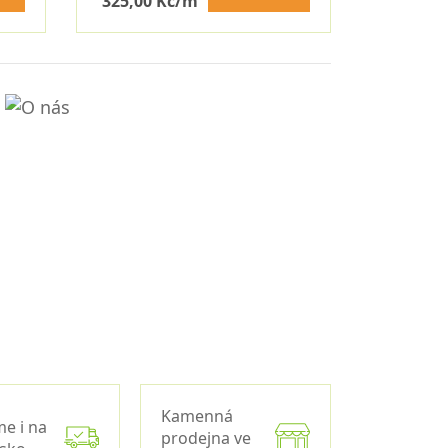
325,00 Kč/m
Kamenná
me i na
prodejna ve