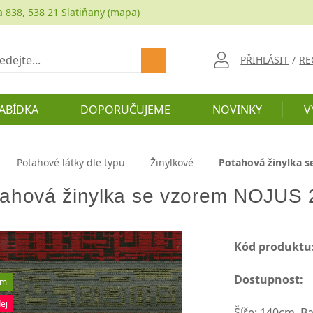
a 838, 538 21 Slatiňany (
mapa
)
at
PŘIHLÁSIT
/
RE
ABÍDKA
DOPORUČUJEME
NOVINKY
V
Potahové látky dle typu
Žinylkové
Potahová žinylka 
ahová žinylka se vzorem NOJUS 
Kód produktu
Dostupnost:
em
ej
Šíře: 140cm, B