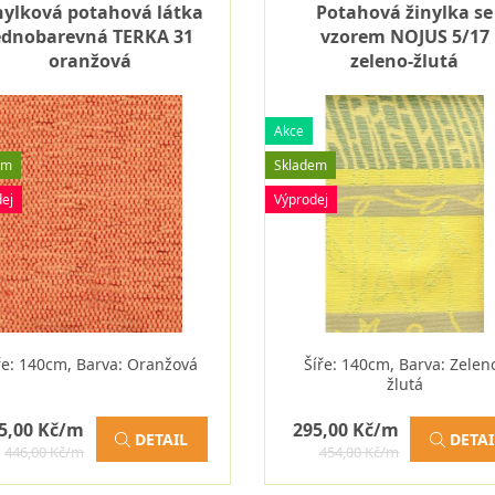
nylková potahová látka
Potahová žinylka se
ednobarevná TERKA 31
vzorem NOJUS 5/17
oranžová
zeleno-žlutá
Akce
em
Skladem
ej
Výprodej
ře: 140cm, Barva: Oranžová
Šíře: 140cm, Barva: Zelen
žlutá
5,00 Kč/m
295,00 Kč/m
DETAIL
DETAI
446,00 Kč/m
454,00 Kč/m