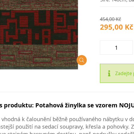
454,00 Kč
295,00 Kč
Zadejte 
s produktu: Potahová žinylka se vzorem NOJU
 vhodná k čalounění běžně používaného nábytku v do
stejší použití na sedací soupravy, křesla a pohovky.