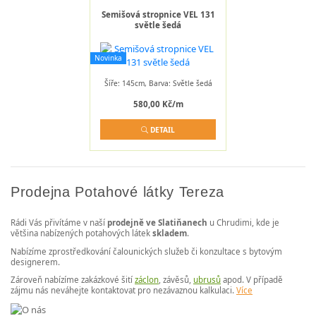
Semišová stropnice VEL 131
světle šedá
Novinka
Šíře: 145cm, Barva: Světle šedá
580,00 Kč/m
DETAIL
Prodejna Potahové látky Tereza
Rádi Vás přivítáme v naší
prodejně ve Slatiňanech
u Chrudimi, kde je
většina nabízených potahových látek
skladem
.
Nabízíme zprostředkování čalounických služeb či konzultace s bytovým
designerem.
Zároveň nabízíme zakázkové šití
záclon
, závěsů,
ubrusů
apod. V případě
zájmu nás neváhejte kontaktovat pro nezávaznou kalkulaci.
Více