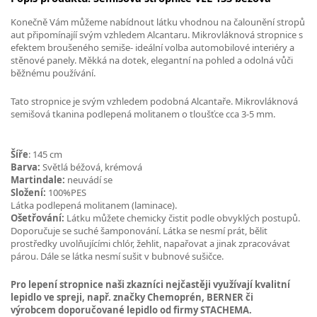
Konečně Vám můžeme nabídnout látku vhodnou na čalounění stropů
aut připomínajíí svým vzhledem Alcantaru. Mikrovláknová stropnice s
efektem broušeného semiše- ideální volba automobilové interiéry a
stěnové panely. Měkká na dotek, elegantní na pohled a odolná vůči
běžnému používání.
Tato stropnice je svým vzhledem podobná Alcantaře. Mikrovláknová
semišová tkanina podlepená molitanem o tloušťce cca 3-5 mm.
Šíře
: 145 cm
Barva:
Světlá béžová, krémová
Martindale:
neuvádí se
Složení:
100%PES
Látka podlepená molitanem (laminace).
Ošetřování:
Látku můžete chemicky čistit podle obvyklých postupů.
Doporučuje se suché šamponování. Látka se nesmí prát, bělit
prostředky uvolňujícími chlór, žehlit, napařovat a jinak zpracovávat
párou. Dále se látka nesmí sušit v bubnové sušičce.
Pro lepení stropnice naši zkazníci nejčastěji využívají kvalitní
lepidlo ve spreji, např. značky Chemoprén, BERNER či
výrobcem doporučované lepidlo od firmy STACHEMA.