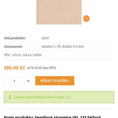
Kód produktu:
p060
Dostupnost:
skladem v ČR, dodání 4-6 dnů
Šíře: 145cm, Barva: Světlá
580,00 Kč
(479,34 Kč bez DPH)
PŘIDAT DO KOŠÍKU
m
Zadejte počet běžných metrů (např. 2,5).
Popis produktu: Semišová stropnice VEL 133 béžová