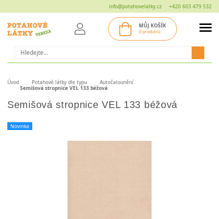
info@potahovelatky.cz
+420 603 479 532
MŮJ KOŠÍK
0 produktů
Hledat
Úvod
Potahové látky dle typu
Autočalounění
Semišová stropnice VEL 133 béžová
Semišová stropnice VEL 133 béžová
Novinka