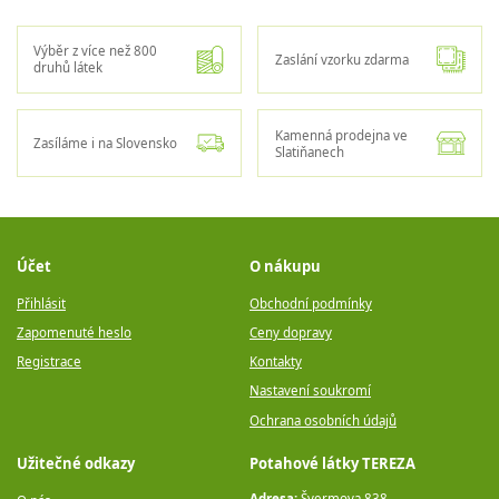
Výběr z více než 800
Zaslání vzorku zdarma
druhů látek
Kamenná prodejna ve
Zasíláme i na Slovensko
Slatiňanech
Účet
O nákupu
Přihlásit
Obchodní podmínky
Zapomenuté heslo
Ceny dopravy
Registrace
Kontakty
Nastavení soukromí
Ochrana osobních údajů
Užitečné odkazy
Potahové látky TEREZA
Adresa:
Švermova 838