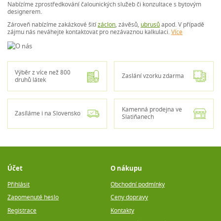
Nabízíme zprostředkování čalounických služeb či konzultace s bytovým
designerem.
Zároveň nabízíme zakázkové šití
záclon
, závěsů,
ubrusů
apod. V případě
zájmu nás neváhejte kontaktovat pro nezávaznou kalkulaci.
Více
Výběr z více než 800
Zaslání vzorku zdarma
druhů látek
Kamenná prodejna ve
Zasíláme i na Slovensko
Slatiňanech
Účet
O nákupu
Přihlásit
Obchodní podmínky
Zapomenuté heslo
Ceny dopravy
Registrace
Kontakty