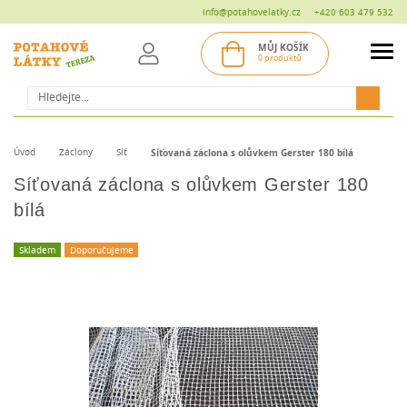
info@potahovelatky.cz
+420 603 479 532
MŮJ KOŠÍK
0 produktů
Hledat
Úvod
Záclony
Síť
Síťovaná záclona s olůvkem Gerster 180 bílá
Síťovaná záclona s olůvkem Gerster 180
bílá
Skladem
Doporučujeme