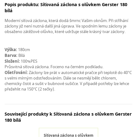
Popis produktu: Síťovaná záclona s olůvkem Gerster 180
bílá
Moderní síťová záclona, která dodá šmrnc Vašim oknům. Při stříhání
záclony již není nutná další jiná úprava. Ve spodním lemu záclony je
obsaženo zátěžové olůvko, které udržuje stále krásný tvar záclony.
Výška:
180cm
Barva:
Bílá
Složení:
100%PES
Průsvitná síťová záclona. Foceno na černém podkladu.
Ošetřování:
Záclony lze prát v automatické pračce při teplotě do 40°C
s velmi mírným odstřeďováním. Dále se nesmějí bělit chlorem,
chemicky čistit a sušit v bubnové sušičce. V případě potřeby lze lehce
přežehlit na 150°C (2 tečky).
Související produkty k Síťovaná záclona s olůvkem Gerster
180 bílá
Síťovaná záclona s olůvkem