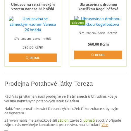
Ubrusovina se zámeckým
Ubrusovina s drobnou
vzorem Vanesa 26 hnědá
kostičkou Kogel béžová
Skladem
Šíře: 280cm, Barva: Béžová
Šíře: 280cm, Barva: Hnědá
560,00 Kč/m
590,00 Kč/m
DETAIL
DETAIL
Prodejna Potahové látky Tereza
Rádi Vás přivítáme v naší
prodejně ve Slatiňanech
u Chrudimi, kde je
většina nabízených potahových látek
skladem
.
Nabízíme zprostředkování čalounických služeb či konzultace s bytovým
designerem.
Zároveň nabízíme zakázkové šití
záclon
, závěsů,
ubrusů
apod. V případě
zájmu nás neváhejte kontaktovat pro nezávaznou kalkulaci.
Více