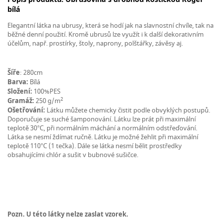
bílá
Elegantní látka na ubrusy, která se hodí jak na slavnostní chvíle, tak na
běžné denní použití. Kromě ubrusů lze využít i k další dekorativním
účelům, např. prostírky, štoly, naprony, polštářky, závěsy aj.
Šíře
: 280cm
Barva:
Bílá
Složení:
100%PES
2
Gramáž:
250 g/m
Ošetřování:
Látku můžete chemicky čistit podle obvyklých postupů.
Doporučuje se suché šamponování. Látku lze prát při maximální
teplotě 30°C, při normálním máchání a normálním odstřeďování.
Látka se nesmí ždímat ručně. Látku je možné žehlit při maximální
teplotě 110°C (1 tečka). Dále se látka nesmí bělit prostředky
obsahujícími chlór a sušit v bubnové sušičce.
Pozn. U této látky nelze zaslat vzorek.