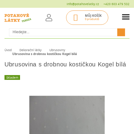
info@potahovelatky.cz
+420 603 479 532
MŮJ KOŠÍK
0 produktů
Hledat
Úvod
Dekorační látky
Ubrusoviny
Ubrusovina s drobnou kostičkou Kogel bílá
Ubrusovina s drobnou kostičkou Kogel bílá
Skladem