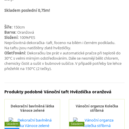
Skladem poslední 0,75m!
Šíře:
150cm
Barva:
Oranžová
Složení:
100%PES
Neprůsvitná dekoračka- taft, foceno na bílém i černém podkladu.
Na taftu jsou natištěny zlaté hvězdičky.
Ošetřování:
Dekoračku lze prát v automatické pračce při teplotě do
30°C s velmi mírným odstřeďováním. Dále se nesmějí bělit chlorem,
chemicky čistit a sušit v bubnové sušičce. V případě potřeby lze lehce
přežehlit na 150°C (2 tečky).
Produkty podobné Vánoční taft Hvězdička oranžová
Dekorační bavlněná látka
Vánoční organza Kolečka
Vánoce zelené
stříbrná
Skladem
Skladem