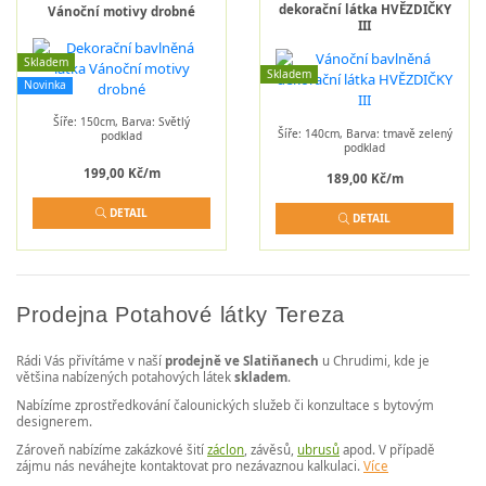
dekorační látka HVĚZDIČKY
Vánoční motivy drobné
III
Skladem
Skladem
Novinka
Šíře: 150cm, Barva: Světlý
Šíře: 140cm, Barva: tmavě zelený
podklad
podklad
199,00 Kč/m
189,00 Kč/m
DETAIL
DETAIL
Prodejna Potahové látky Tereza
Rádi Vás přivítáme v naší
prodejně ve Slatiňanech
u Chrudimi, kde je
většina nabízených potahových látek
skladem
.
Nabízíme zprostředkování čalounických služeb či konzultace s bytovým
designerem.
Zároveň nabízíme zakázkové šití
záclon
, závěsů,
ubrusů
apod. V případě
zájmu nás neváhejte kontaktovat pro nezávaznou kalkulaci.
Více