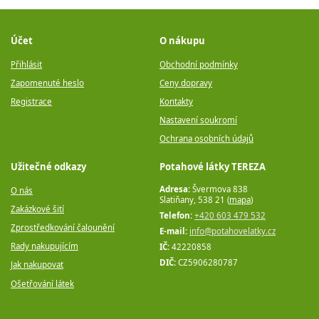
Účet
O nákupu
Přihlásit
Obchodní podmínky
Zapomenuté heslo
Ceny dopravy
Registrace
Kontakty
Nastavení soukromí
Ochrana osobních údajů
Užitečné odkazy
Potahové látky TEREZA
Adresa:
Švermova 838
O nás
Slatiňany, 538 21 (
mapa
)
Zakázkové šití
Telefon:
+420 603 479 532
Zprostředkování čalounění
E-mail:
info@potahovelatky.cz
Rady nakupujícím
IČ:
42220858
DIČ:
CZ5906280787
Jak nakupovat
Ošetřování látek