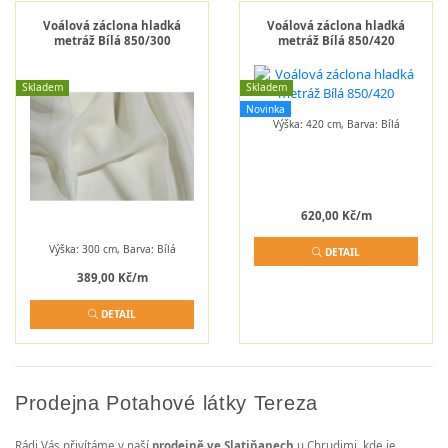
Voálová záclona hladká
Voálová záclona hladká
metráž Bílá 850/300
metráž Bílá 850/420
Skladem
Skladem
Novinka
Výška: 420 cm, Barva: Bílá
620,00 Kč/m
Výška: 300 cm, Barva: Bílá
DETAIL
389,00 Kč/m
DETAIL
Prodejna Potahové látky Tereza
Rádi Vás přivítáme v naší
prodejně ve Slatiňanech
u Chrudimi, kde je