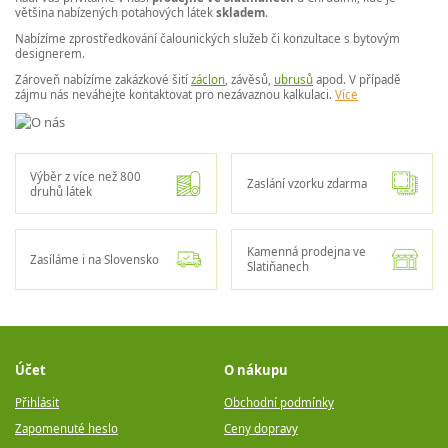
většina nabízených potahových látek
skladem
.
Nabízíme zprostředkování čalounických služeb či konzultace s bytovým
designerem.
Zároveň nabízíme zakázkové šití
záclon
, závěsů,
ubrusů
apod. V případě
zájmu nás neváhejte kontaktovat pro nezávaznou kalkulaci.
Více
Výběr z více než 800
Zaslání vzorku zdarma
druhů látek
Kamenná prodejna ve
Zasíláme i na Slovensko
Slatiňanech
Účet
O nákupu
Přihlásit
Obchodní podmínky
Zapomenuté heslo
Ceny dopravy