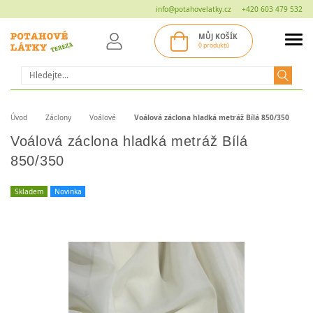
info@potahovelatky.cz
+420 603 479 532
MŮJ KOŠÍK
0 produktů
Hledat
Úvod
Záclony
Voálové
Voálová záclona hladká metráž Bílá 850/350
Voálová záclona hladká metráž Bílá
850/350
Skladem
Novinka