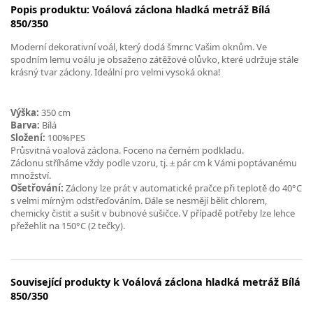
Popis produktu: Voálová záclona hladká metráž Bílá
850/350
Moderní dekorativní voál, který dodá šmrnc Vašim oknům. Ve
spodním lemu voálu je obsaženo zátěžové olůvko, které udržuje stále
krásný tvar záclony. Ideální pro velmi vysoká okna!
Výška:
350 cm
Barva:
Bílá
Složení:
100%PES
Průsvitná voalová záclona. Foceno na černém podkladu.
Záclonu stříháme vždy podle vzoru, tj. ± pár cm k Vámi poptávanému
množství.
Ošetřování:
Záclony lze prát v automatické pračce při teplotě do 40°C
s velmi mírným odstřeďováním. Dále se nesmějí bělit chlorem,
chemicky čistit a sušit v bubnové sušičce. V případě potřeby lze lehce
přežehlit na 150°C (2 tečky).
Související produkty k Voálová záclona hladká metráž Bílá
850/350