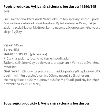
Popis produktu: Vyšívaná záclona s bordurou 11590/145
bílá
Luxusní záclona, která dodá Vašim oknům ten správný šmrnc. Spodní
část záclonky zdobí okrasná bordura. Výše bordury je 45cm, pak je
záclona zcela hladká. Možnost kombinace se záclonou stejného vzoru
ale jiné výšky.
Výška:
145cm
Barva:
Bílá
Složení:
100% PES (pleteninka)
Průsvitná záclona, foceno na černém podkladu.
Záclonu stříháme vždy podle vzoru, tj. ± pár cm k Vámi poptávanému
množství.
Ošetřování:
Záclony lze prát v automatické pračce při teplotě do 30°C
s velmi mírným odstřeďováním. Dále se nesmějí bělit chlorem,
chemicky čistit a sušit v bubnové sušičce. V případě potřeby lze lehce
přežehlit na 150°C (2 tečky).
Související produkty k Vyšívaná záclona s bordurou