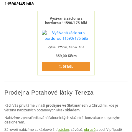
11590/145 bílá
Vyšívaná záclona s
bordurou 11590/175 bílá
Výška: 175cm, Barva: Bílá
359,00 Kč/m
DETAIL
Prodejna Potahové látky Tereza
Rádi Vás přivítáme v naší
prodejně ve Slatiňanech
u Chrudimi, kde je
většina nabízených potahových látek
skladem
.
Nabízíme zprostředkování čalounických služeb či konzultace s bytovým
designerem.
Zároveň nabízíme zakázkové šití
záclon
, závěsů,
ubrusů
apod. V případě