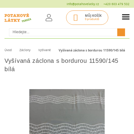
info@potahovelatky.cz
+420 603 479 532
MŮJ KOŠÍK
0 produktů
Hledat
Úvod
Záclony
Vyšívané
Vyšívaná záclona s bordurou 11590/145 bílá
Vyšívaná záclona s bordurou 11590/145
bílá