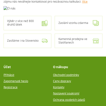
zájmu nás neváhejte kontaktovat pro nezávaznou kalkulaci.
Více
Výběr z více než 800
Zaslání vzorku zdarma
druhů látek
Kamenná prodejna ve
Zasíláme i na Slovensko
Slatiňanech
Účet
O nákupu
Přihlásit
Obchodní podmínky
Zapomenuté heslo
Ceny dopravy
Registrace
Kontakty
Nastavení soukromí
Ochrana osobních údajů