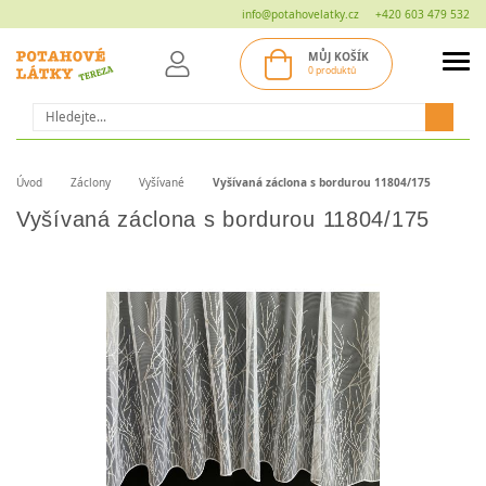
info@potahovelatky.cz
+420 603 479 532
MŮJ KOŠÍK
0 produktů
Hledat
Úvod
Záclony
Vyšívané
Vyšívaná záclona s bordurou 11804/175
Vyšívaná záclona s bordurou 11804/175