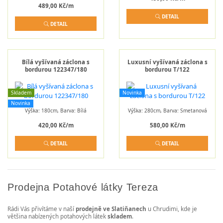
489,00 Kč/m
DETAIL
DETAIL
Bílá vyšívaná záclona s
Luxusní vyšívaná záclona s
bordurou 122347/180
bordurou T/122
Skladem
Novinka
Novinka
Výška: 180cm, Barva: Bílá
Výška: 280cm, Barva: Smetanová
420,00 Kč/m
580,00 Kč/m
DETAIL
DETAIL
Prodejna Potahové látky Tereza
Rádi Vás přivítáme v naší
prodejně ve Slatiňanech
u Chrudimi, kde je
většina nabízených potahových látek
skladem
.