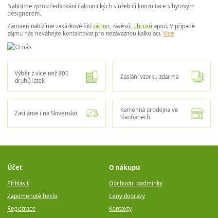
Nabízíme zprostředkování čalounických služeb či konzultace s bytovým
designerem.
Zároveň nabízíme zakázkové šití
záclon
, závěsů,
ubrusů
apod. V případě
zájmu nás neváhejte kontaktovat pro nezávaznou kalkulaci.
Více
Výběr z více než 800
Zaslání vzorku zdarma
druhů látek
Kamenná prodejna ve
Zasíláme i na Slovensko
Slatiňanech
Účet
O nákupu
Přihlásit
Obchodní podmínky
Zapomenuté heslo
Ceny dopravy
Registrace
Kontakty