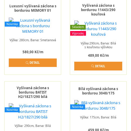
Vyšívaná záclona s
Luxusní vyšívaná záclona s
bordurou 11443/290
bordurou MEMORY 01
kouřová
Novinka
Skladem
Výprodej
Výška: 280cm, Barva: Smetanová
Výška:290cm, Barva: Bílá
s kouřovou výšivkou
580,00 Kč/m
489,00 Kč/m
DETAIL
DETAIL
Vyšívaná záclona s
Bílá vyšívaná záclona s
bordurou BATIST
bordurou 3048/175
H2/1827/290 bílá
Novinka
Novinka
Výška: 175cm, Barva: Bílá
Výška: 290cm, Barva: Bílá
459,00 Kč/m