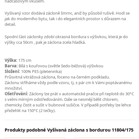
nadčasovým vkusem.
Vyšívaný vzor dodává zácloně šmrnc, aniž by působil rušivě. Hodí se
jak do moderního bytu, tak i do elegantních prostor s důrazem na
detail.
Spodní část záclonky zdobí okrasná bordura s výšivkou, která je do
výšky cca 50cm , pak je záclona zcela hladká.
Výška:
175 cm
Barva:
Bílá s kouřovou (světle šedo-béžová) výšivkou
Složení:
100% PES (pleteninka)
Průsvitná vitrážová záclona, foceno na černém podkladu.
Záclonu stříháme vždy podle vzoru, tj. ± pár cm k Vámi poptávanému
množství.
Ošetřování:
Záclony lze prát v automatické pračce při teplotě do 30°C
s velmi mírným odstřeďováním. Dále se nesmějí bělit chlorem,
chemicky čistit a sušit v bubnové sušičce. V případě potřeby lze lehce
přežehlit na 150°C (2 tečky).
Produkty podobné Vyšívaná záclona s bordurou 11804/175