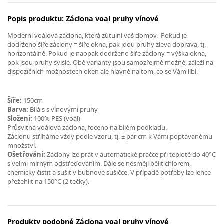
Popis produktu: Záclona voal pruhy vínové
Moderní voálová záclona, která zútulní váš domov. Pokud je
dodrženo šíře záclony = šíře okna, pak jdou pruhy zleva doprava, tj.
horizontálně. Pokud je naopak dodrženo šíře záclony = výška okna,
pok jsou pruhy svislé. Obě varianty jsou samozřejmě možné, záleží na
dispozičních možnostech oken ale hlavně na tom, co se Vám líbí.
Šíře:
150cm
Barva:
Bílá s s vínovými pruhy
Složení:
100% PES (voál)
Průsvitná voálová záclona, foceno na bílém podkladu.
Záclonu stříháme vždy podle vzoru, tj. ± pár cm k Vámi poptávanému
množství.
Ošetřování:
Záclony lze prát v automatické pračce při teplotě do 40°C
s velmi mírným odstřeďováním. Dále se nesmějí bělit chlorem,
chemicky čistit a sušit v bubnové sušičce. V případě potřeby lze lehce
přežehlit na 150°C (2 tečky).
Produkty podobné Záclona voal pruhy vínové