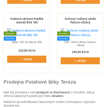
DETAIL
DETAIL
Voálová záclona hladká
Duhový voálový závěs
metráž Bílá 180
fialovo-růžový
Skladem
Skladem
Novinka
Novinka
Výška: 180 cm, Barva: Bílá
Šíře: 150cm, Barva: Fialovo-
růžový
220,00 Kč/m
249,00 Kč/m
DETAIL
DETAIL
Prodejna Potahové látky Tereza
Rádi Vás přivítáme v naší
prodejně ve Slatiňanech
u Chrudimi, kde je
většina nabízených potahových látek
skladem
.
Nabízíme zprostředkování čalounických služeb či konzultace s bytovým
designerem.