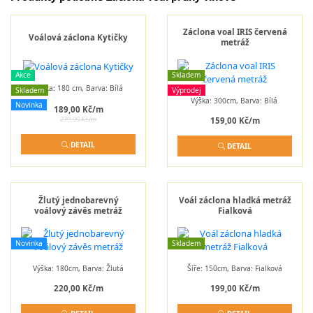
Záclona voal IRIS červená
Voálová záclona Kytičky
metráž
Akce
Skladem
Výška: 180 cm, Barva: Bílá
Skladem
Výprodej
Výška: 300cm, Barva: Bílá
Novinka
189,00 Kč/m
279,00 Kč/m
159,00 Kč/m
DETAIL
DETAIL
Žlutý jednobarevný
Voál záclona hladká metráž
voálový závěs metráž
Fialková
Novinka
Skladem
Výška: 180cm, Barva: Žlutá
Šíře: 150cm, Barva: Fialková
220,00 Kč/m
199,00 Kč/m