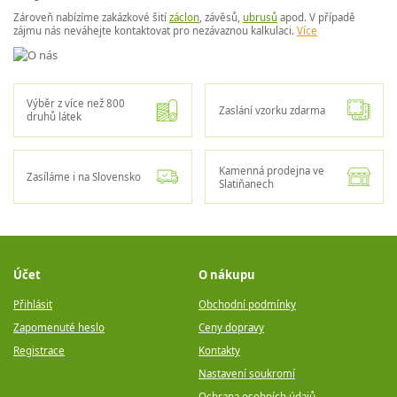
Zároveň nabízíme zakázkové šití
záclon
, závěsů,
ubrusů
apod. V případě
zájmu nás neváhejte kontaktovat pro nezávaznou kalkulaci.
Více
Výběr z více než 800
Zaslání vzorku zdarma
druhů látek
Kamenná prodejna ve
Zasíláme i na Slovensko
Slatiňanech
Účet
O nákupu
Přihlásit
Obchodní podmínky
Zapomenuté heslo
Ceny dopravy
Registrace
Kontakty
Nastavení soukromí
Ochrana osobních údajů