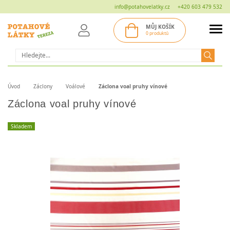
info@potahovelatky.cz
+420 603 479 532
MŮJ KOŠÍK
0 produktů
Hledat
Úvod
Záclony
Voálové
Záclona voal pruhy vínové
Záclona voal pruhy vínové
Skladem