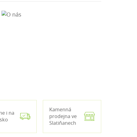
Kamenná
me i na
prodejna ve
nsko
Slatiňanech