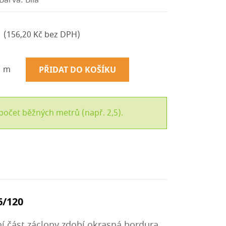
Barva: Bílá
(156,20 Kč bez DPH)
m
PŘIDAT DO KOŠÍKU
počet běžných metrů (např. 2,5).
6/120
í část záclony zdobí okrasná bordura.