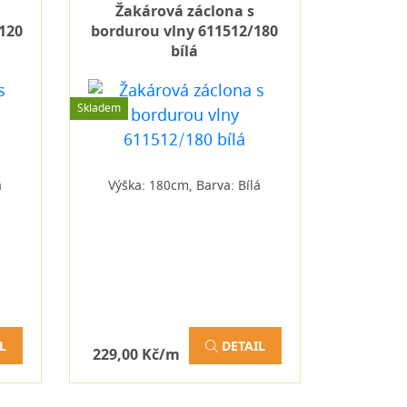
Žakárová záclona s
120
bordurou vlny 611512/180
bílá
Skladem
á
Výška: 180cm, Barva: Bílá
L
DETAIL
229,00 Kč/m