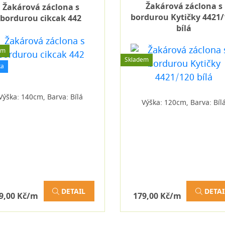
Žakárová záclona s
Žakárová záclona s
bordurou Kytičky 4421/
bordurou cikcak 442
bílá
em
Skladem
ka
Výška: 140cm, Barva: Bílá
Výška: 120cm, Barva: Bíl
DETAIL
DETAI
9,00 Kč/m
179,00 Kč/m