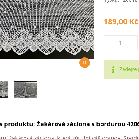
Výška: 120cm, 
189,00 Kč
Zadejte 
s produktu: Žakárová záclona s bordurou 420
ní žakárová záclona, která zútulní váš domov. Spodn