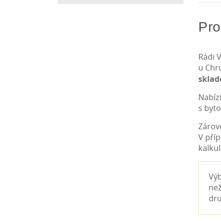
Pro
Rádi V
u Chr
skla
Nabíz
s byt
Zárov
V pří
kalkul
Výb
než
dru