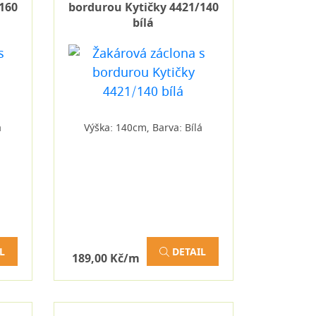
160
bordurou Kytičky 4421/140
bílá
á
Výška: 140cm, Barva: Bílá
L
DETAIL
189,00 Kč/m