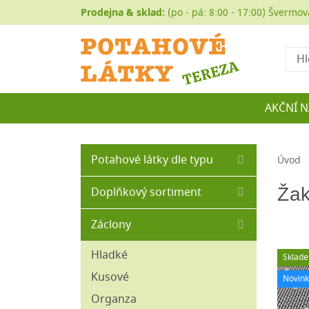
Prodejna & sklad:
(po - pá: 8:00 - 17:00) Švermov
Hled
AKČNÍ 
Potahové látky dle typu
Úvod
Autočalounění
Žak
Doplňkový sortiment
Buklé
Matracovina
Záclony
Koženka
Molitany
Historické a gobelíny
Hladké
Sklad
Ozdobné borty
Manšestr
Kusové
Novin
Ozdobné střapce
Mikroplyše
Organza
Ozdobné šňůry