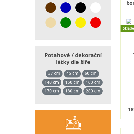
bo
Sklad
Potahové / dekorační
látky dle šíře
37 cm
45 cm
60 cm
140 cm
150 cm
160 cm
170 cm
180 cm
280 cm
18