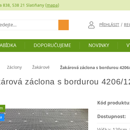
a 838, 538 21 Slatiňany (
mapa
)
at
PŘIHLÁSIT
/
RE
NABÍDKA
DOPORUČUJEME
NOVINKY
V
Záclony
Žakárové
Žakárová záclona s bordurou 4206
árová záclona s bordurou 4206/1
Kód produktu
em
Dostupnost:
ka