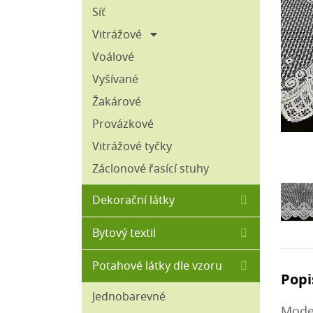
Omyvatelné - aqua clean
Síť
Pružné
Vitrážové
Přírodní
30 cm
Voálové
45 cm
Tištěné
Vyšívané
50 - 60 cm
Tkané hladké (bez vlasu)
Žakárové
70 - 120 cm
Tkané plyše
Provázkové
Umělá kožešina
Vitrážové tyčky
Venkovní (nepromokavé)
Záclonové řasící stuhy
Žinylkové
Dekorační látky
100% bavlna
Bytový textil
Blackout
Matracový chránič
Potahové látky dle vzoru
Režné
Popi
Polštáře
Sýpkovina
Jednobarevné
Povlaky na polštáře
Moder