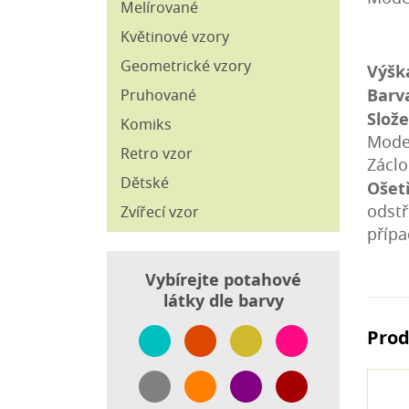
Štoly
Melírované
Povlečení
Ubrusoviny
Květinové vzory
Přikrývky
Vánoční dekorační látky
Geometrické vzory
Výšk
Závěsové látky
Barv
Pruhované
Slože
Komiks
Mode
Retro vzor
Záclo
Dětské
Ošet
odstř
Zvířecí vzor
přípa
Vybírejte potahové
látky dle barvy
Prod