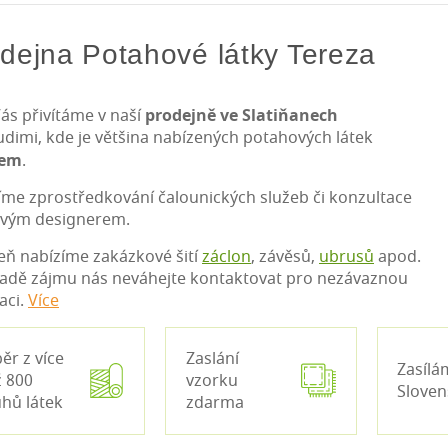
dejna Potahové látky Tereza
ás přivítáme v naší
prodejně ve Slatiňanech
udimi, kde je většina nabízených potahových látek
dem
.
íme zprostředkování čalounických služeb či konzultace
ovým designerem.
eň nabízíme zakázkové šití
záclon
, závěsů,
ubrusů
apod.
padě zájmu nás neváhejte kontaktovat pro nezávaznou
aci.
Více
ěr z více
Zaslání
Zasílá
 800
vzorku
Slove
hů látek
zdarma