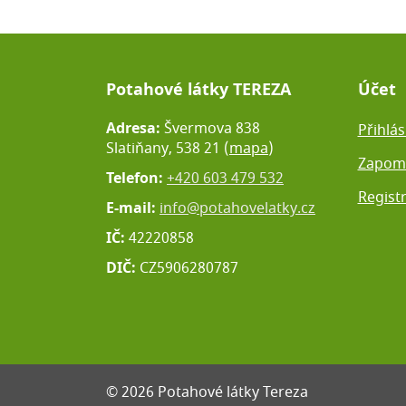
Potahové látky TEREZA
Účet
Adresa:
Švermova 838
Přihlás
Slatiňany, 538 21 (
mapa
)
Zapome
Telefon:
+420 603 479 532
Regist
E-mail:
info@potahovelatky.cz
IČ:
42220858
DIČ:
CZ5906280787
© 2026 Potahové látky Tereza