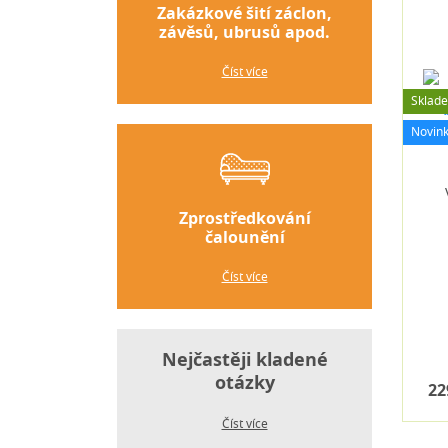
Zakázkové šití záclon,
závěsů, ubrusů apod.
Číst více
Sklad
Novin
Zprostředkování
čalounění
Číst více
Nejčastěji kladené
otázky
22
Číst více