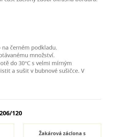
o na černém podkladu.
poptávanému množství.
plotě do 30°C s velmi mírným
stit a sušit v bubnové sušičce. V
206/120
Žakárová záclona s