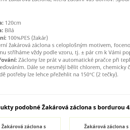
a:
120cm
a:
Bílá
ní:
100%PES (žakár)
rní žakárová záclona s celoplošným motivem, focen
nu stříháme vždy podle vzoru, tj. ± pár cm k Vámi 
řování:
Záclony lze prát v automatické pračce při te
eďováním. Dále se nesmějí bělit chlorem, chemicky či
dě potřeby lze lehce přežehlit na 150°C (2 tečky).
ukty podobné Žakárová záclona s bordurou 4
Žakárová záclona s
Žakárová záclona s