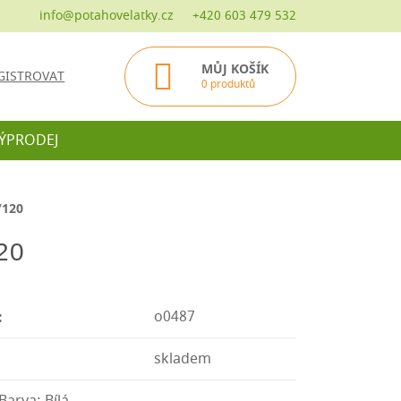
info@potahovelatky.cz
+420 603 479 532
MŮJ KOŠÍK
GISTROVAT
0 produktů
ÝPRODEJ
/120
20
o0487
:
skladem