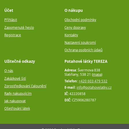
Účet
O nákupu
Přihlásit
Obchodní podmínky
Zapomenuté heslo
Ceny dopravy
Registrace
Kontakty
Nastavení soukromí
Ochrana osobních údajů
Užitečné odkazy
Potahové látky TEREZA
Adresa:
Švermova 838
O nás
Slatiňany, 538 21 (
mapa
)
Zakázkové šití
Telefon:
+420 603 479 532
Zprostředkování čalounění
E-mail:
info@potahovelatky.cz
Rady nakupujícím
IČ:
42220858
DIČ:
CZ5906280787
Jak nakupovat
Ošetřování látek