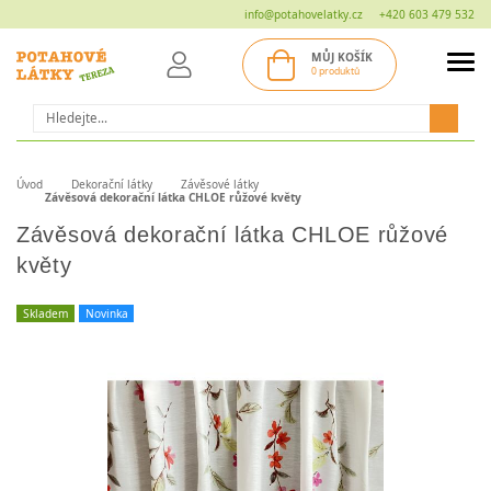
info@potahovelatky.cz
+420 603 479 532
MŮJ KOŠÍK
0 produktů
Hledat
Úvod
Dekorační látky
Závěsové látky
Závěsová dekorační látka CHLOE růžové květy
Závěsová dekorační látka CHLOE růžové
květy
Skladem
Novinka