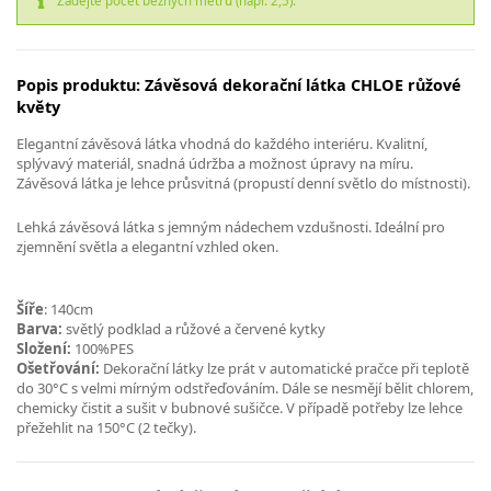
Zadejte počet běžných metrů (např. 2,5).
Popis produktu: Závěsová dekorační látka CHLOE růžové
květy
Elegantní závěsová látka vhodná do každého interiéru. Kvalitní,
splývavý materiál, snadná údržba a možnost úpravy na míru.
Závěsová látka je lehce průsvitná (propustí denní světlo do místnosti).
Lehká závěsová látka s jemným nádechem vzdušnosti. Ideální pro
zjemnění světla a elegantní vzhled oken.
Šíře
: 140cm
Barva:
světlý podklad a růžové a červené kytky
Složení:
100%PES
Ošetřování:
Dekorační látky lze prát v automatické pračce při teplotě
do 30°C s velmi mírným odstřeďováním. Dále se nesmějí bělit chlorem,
chemicky čistit a sušit v bubnové sušičce. V případě potřeby lze lehce
přežehlit na 150°C (2 tečky).