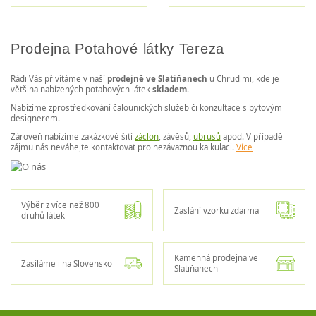
Prodejna Potahové látky Tereza
Rádi Vás přivítáme v naší
prodejně ve Slatiňanech
u Chrudimi, kde je
většina nabízených potahových látek
skladem
.
Nabízíme zprostředkování čalounických služeb či konzultace s bytovým
designerem.
Zároveň nabízíme zakázkové šití
záclon
, závěsů,
ubrusů
apod. V případě
zájmu nás neváhejte kontaktovat pro nezávaznou kalkulaci.
Více
Výběr z více než 800
Zaslání vzorku zdarma
druhů látek
Kamenná prodejna ve
Zasíláme i na Slovensko
Slatiňanech