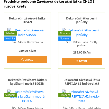
Produkty podobné Závěsová dekorační látka CHLOE
růžové květy
Dekorační závěsová látka
Dekorační látka Lesní
SUSAN
jahůdky
Skladem
Skladem
Novinka
Novinka
Šíře: 140cm, Barva: Světlá
Šíře: 160cm, Barva: Světlý
podklad
259,00 Kč/m
289,00 Kč/m
DETAIL
DETAIL
Dekorační závěsová látka s
Dekorační závěsová látka
kytičkami modrá BOZEN
REPTILIA 62 hnědo-zlatá
Skladem
Skladem
Šíře: 140cm, Barva: Modrá
Šíře: 140cm, Barva: Hnědo-zlatá